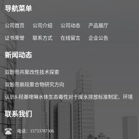
导航菜单
公司首页
公司介绍
公司动态
产品展厅
证书荣誉
联系方式
在线留言
企业公告
新闻动态
双酚芴共聚改性技术探索
双酚芴嵌段聚合物研究方向
认识8-羟基喹啉水体生态毒性对于废水排放标准制定、环境
风险管控至关重要
联系我们
电话：15733787306