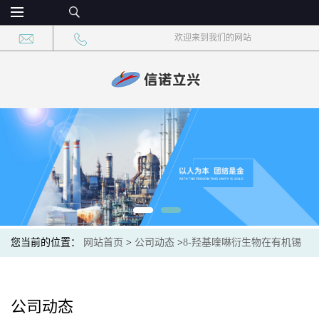
欢迎来到我们的网站
您当前的位置：
网站首页
>
公司动态
>
8-羟基喹啉衍生物在有机锡
反应中的表现
公司动态