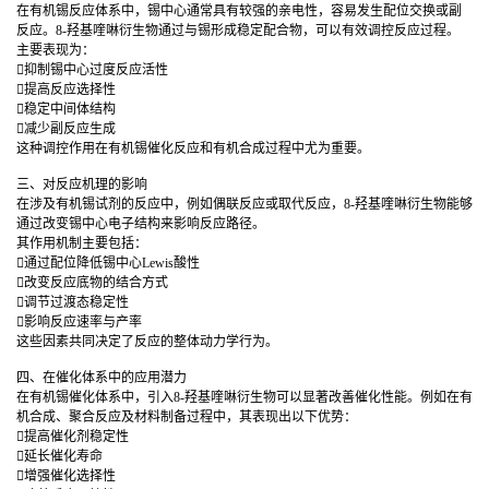
在有机锡反应体系中，锡中心通常具有较强的亲电性，容易发生配位交换或副
反应。8-羟基喹啉衍生物通过与锡形成稳定配合物，可以有效调控反应过程。
主要表现为：
抑制锡中心过度反应活性
提高反应选择性
稳定中间体结构
减少副反应生成
这种调控作用在有机锡催化反应和有机合成过程中尤为重要。
三、对反应机理的影响
在涉及有机锡试剂的反应中，例如偶联反应或取代反应，8-羟基喹啉衍生物能够
通过改变锡中心电子结构来影响反应路径。
其作用机制主要包括：
通过配位降低锡中心Lewis酸性
改变反应底物的结合方式
调节过渡态稳定性
影响反应速率与产率
这些因素共同决定了反应的整体动力学行为。
四、在催化体系中的应用潜力
在有机锡催化体系中，引入8-羟基喹啉衍生物可以显著改善催化性能。例如在有
机合成、聚合反应及材料制备过程中，其表现出以下优势：
提高催化剂稳定性
延长催化寿命
增强催化选择性