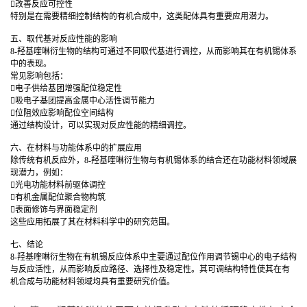
改善反应可控性
特别是在需要精细控制结构的有机合成中，这类配体具有重要应用潜力。
五、取代基对反应性能的影响
8-羟基喹啉衍生物的结构可通过不同取代基进行调控，从而影响其在有机锡体系
中的表现。
常见影响包括：
电子供给基团增强配位稳定性
吸电子基团提高金属中心活性调节能力
位阻效应影响配位空间结构
通过结构设计，可以实现对反应性能的精细调控。
六、在材料与功能体系中的扩展应用
除传统有机反应外，8-羟基喹啉衍生物与有机锡体系的结合还在功能材料领域展
现潜力，例如：
光电功能材料前驱体调控
有机金属配位聚合物构筑
表面修饰与界面稳定剂
这些应用拓展了其在材料科学中的研究范围。
七、结论
8-羟基喹啉衍生物在有机锡反应体系中主要通过配位作用调节锡中心的电子结构
与反应活性，从而影响反应路径、选择性及稳定性。其可调结构特性使其在有
机合成与功能材料领域均具有重要研究价值。