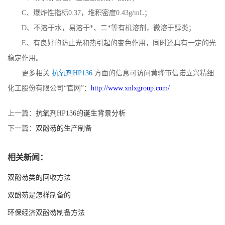
C、爆炸性指标0.37，堆积密度0.43g/mL；
D、不溶于水，易溶于*、二*等有机溶剂，微溶于醇类；
E、有良好的防止光和热引起的变色作用，同时还具有一定的光
稳定作用。
更多相关
抗氧剂HP136
方面的信息可访问黄骅市信诺立兴精细
化工股份有限公司“官网”：
http://www.xnlxgroup.com/
上一篇：
抗氧剂HP136的诞生背景分析
下一篇：
双酚芴的生产制备
相关新闻：
双酚芴类的回收方法
双酚芴是怎样制备的
环保经济双酚芴制备方法