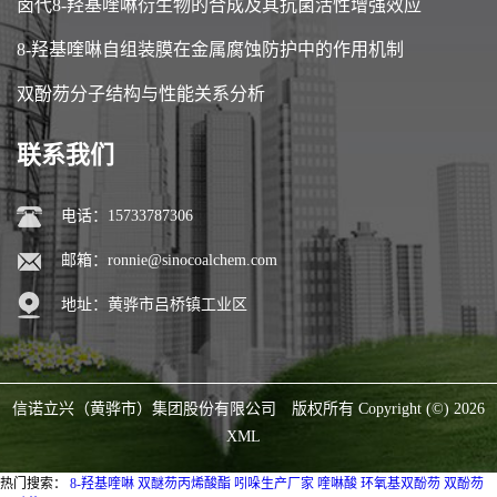
卤代8-羟基喹啉衍生物的合成及其抗菌活性增强效应
8-羟基喹啉自组装膜在金属腐蚀防护中的作用机制
双酚芴分子结构与性能关系分析
联系我们
电话：15733787306
邮箱：
ronnie@sinocoalchem.com
地址：黄骅市吕桥镇工业区
信诺立兴（黄骅市）集团股份有限公司
版权所有 Copyright (©) 2026
XML
热门搜索：
8-羟基喹啉
双醚芴丙烯酸酯
吲哚生产厂家
喹啉酸
环氧基双酚芴
双酚芴