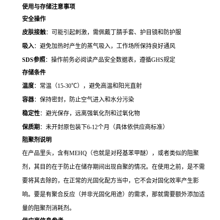
使用与存储注意事项
安全操作
皮肤接触
：可能引起刺激，需佩戴丁腈手套、护目镜和防护服
吸入
：避免加热时产生的蒸气吸入，工作场所保持良好通风
SDS参照
：操作前务必阅读产品安全数据表，遵循GHS规定
存储条件
温度
：常温（15-30℃），避免高温和阳光直射
容器
：保持密封，防止空气进入和水分污染
稳定性
：避光保存，远离强氧化剂和过氧化物
保质期
：未开封原包装下6-12个月（具体依供应商标准）
阻聚剂说明
在产品里头，含有MEHQ（也就是对羟基苯甲醚），或者类似的阻聚
剂，其目的在于防止在储存期间出现自聚的情况。在使用之前，是不需
要将其去除的，在正常的光固化配方当中，它不会对固化效率产生影
响。要是有聚合反应（并非光固化用途）的需求，那就需要额外添加适
量的阻聚剂消耗剂。