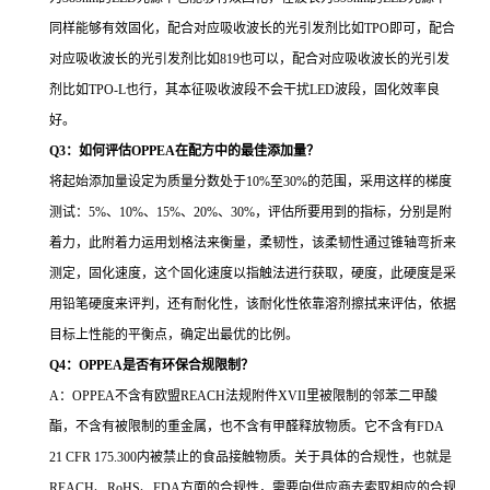
同样能够有效固化，配合对应吸收波长的光引发剂比如TPO即可，配合
对应吸收波长的光引发剂比如819也可以，配合对应吸收波长的光引发
剂比如TPO-L也行，其本征吸收波段不会干扰LED波段，固化效率良
好。
Q3：如何评估OPPEA在配方中的最佳添加量？
将起始添加量设定为质量分数处于10%至30%的范围，采用这样的梯度
测试：5%、10%、15%、20%、30%，评估所要用到的指标，分别是附
着力，此附着力运用划格法来衡量，柔韧性，该柔韧性通过锥轴弯折来
测定，固化速度，这个固化速度以指触法进行获取，硬度，此硬度是采
用铅笔硬度来评判，还有耐化性，该耐化性依靠溶剂擦拭来评估，依据
目标上性能的平衡点，确定出最优的比例。
Q4：OPPEA是否有环保合规限制？
A：OPPEA不含有欧盟REACH法规附件XVII里被限制的邻苯二甲酸
酯，不含有被限制的重金属，也不含有甲醛释放物质。它不含有FDA
21 CFR 175.300内被禁止的食品接触物质。关于具体的合规性，也就是
REACH、RoHS、FDA方面的合规性，需要向供应商去索取相应的合规