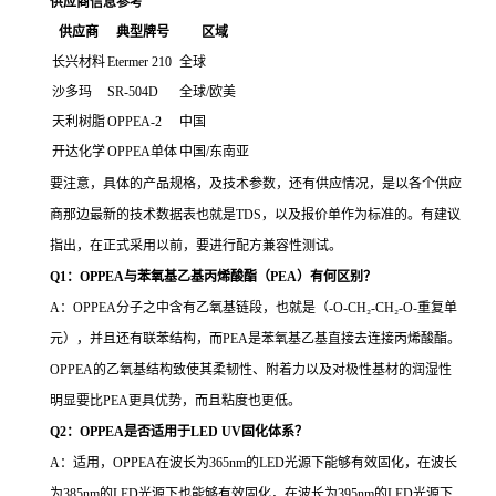
供应商信息参考
供应商
典型牌号
区域
长兴材料
Etermer 210
全球
沙多玛
SR-504D
全球/欧美
天利树脂
OPPEA-2
中国
开达化学
OPPEA单体
中国/东南亚
要注意，具体的产品规格，及技术参数，还有供应情况，是以各个供应
商那边最新的技术数据表也就是TDS，以及报价单作为标准的。有建议
指出，在正式采用以前，要进行配方兼容性测试。
Q1：OPPEA与苯氧基乙基丙烯酸酯（PEA）有何区别？
A：OPPEA分子之中含有乙氧基链段，也就是（-O-CH₂-CH₂-O-重复单
元），并且还有联苯结构，而PEA是苯氧基乙基直接去连接丙烯酸酯。
OPPEA的乙氧基结构致使其柔韧性、附着力以及对极性基材的润湿性
明显要比PEA更具优势，而且粘度也更低。
Q2：OPPEA是否适用于LED UV固化体系？
A：适用，OPPEA在波长为365nm的LED光源下能够有效固化，在波长
为385nm的LED光源下也能够有效固化，在波长为395nm的LED光源下