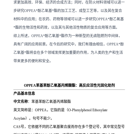
求更加高效、环保、经济的合成方法；同时，在防火材料领域可以进一
步研究OPPEA*酚乙氧基*酯的加工工艺、成型工艺等，以及其在复合
材料中的应用；在农药、药物等领域可以进一步研究OPPEA*酚乙氧基
*酯的生物活性和药效，以及其与其他活性物质的复合应用等方面。
综上所述，OPPEA*酚乙氧基*酯作为一种新型的无卤阻燃剂中间体，
具有广阔的应用前景。在今后的研究中，我们有理由相信，OPPEA*酚
乙氧基*酯将会在多个领域发挥更加重要的作用，为人类的生产和生活
带来更多的便利和安全。
OPPEA苯基苯酚乙氧基丙烯酸酯：高反应活性光固化助剂
产品基本信息
中文名称
：苯基苯酚乙氧基丙烯酸酯
英文简称是：OPPEA，它指的是（O-Phenylphenol Ethoxylate
Acrylate）。句号不能少。
CAS号，它依据不同的乙氧基聚合度而存在多个登记号，其中常见型号