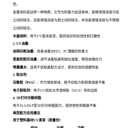
性。
金属涂料是这样一种物质，它作为附着力促进单体，能够增强涂层与铝
之间的结合，还能增强涂层与铜之间的结合，并且能增强涂层与不锈钢
之间的结合。
木器涂料
：用于UV辊涂底漆，提供良好的封闭性和打磨性
2. UV油墨
丝网印刷油墨
：改善油墨对PET、PC薄膜的附着力
柔版和胶印油墨
：调节油墨粘度和固化速度，降低收缩应力
喷墨墨水
：适用于低粘度配方设计，提供优良的成膜性能
3. 粘合剂
压敏胶（PSA）
：作为增粘单体，赋予初粘力和剥离强度平衡
电子胶粘剂
：用于UV固化光学透明胶（OCA）和封边胶
4. 3D打印光敏树脂
用于SLA/DLP型3D打印树脂配方，提供韧性和精度平衡
典型配方应用建议
用于塑料基材UV清漆（质量份）
组分
比例
功能