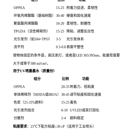
OPPEA
15-25
附着力促进、柔韧性
环氧丙烯酸酯（基础树脂）
30-40
硬度和固化速度
聚氨酯丙烯酸酯
10-20
柔韧性、耐磨性
TPGDA（活性稀释剂）
15-25
降粘、调整反应性
光引发剂（如184+TPO）
3-5
光引发体系
流平剂
0.3-0.8
表面平整性
使物体固定的条件是，高压汞灯，或者是LED 365/395nm，能量密度要
大于或等于300 mJ/cm²。
用于UV喷墨墨水（质量份）
组分
比例
功能
OPPEA
20-35
附着力、低粘度
单体稀释剂（HDDA或IBOA）
30-45
调节粘度和固化速度
色浆（25-35%颜料）
15-25
着色
光引发剂组合
6-10
UVLED或汞灯固化
分散剂
2-4
颜料稳定
粘度要求
：25℃下配方粘度≤30 cP（适用于工业喷头）