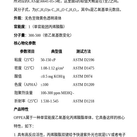
所对应的CAS是56641-05-5呢，这里面n的取值大概是在1至2之间。
其分子式，为(C₂H₄O)n·C₁₂H₁₀O·C₃H₄O₂，其中n是乙氧基单元数目。
外观
：无色至微黄色透明液体
官能度
：1（单官能团丙烯酸酯）
分子量
：300-500（依乙氧基数变化）
核心物化参数
参数项目
典型值
测试方法
粘度（25℃）
50-150 cP
ASTM D2196
密度（25℃）
1.08-1.12 g/cm³
ASTM D1475
酸值
≤0.5 mg KOH/g
ASTM D974
色度（APHA）
≤100
ASTM D1209
阻聚剂含量
100-300 ppm MEHQ
-
折射率（25℃）
1.530-1.545
ASTM D1218
产品特性
OPPEA属于一种单官能度乙氧基化丙烯酸酯单体，它具备这样的核心
特性，如下：
1. 具有高反应活性，丙烯酸酯双键给予快速紫外光也就是UV或者电子