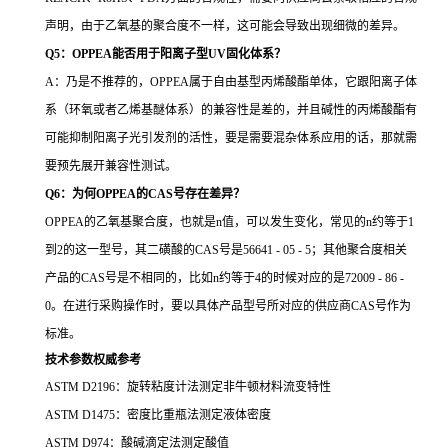
声明，由于乙氧基的聚合度不一样，这可能会导致出现细微的差异。
Q5：OPPEA能否用于阳离子型UV固化体系？
A：乃是不推荐的，OPPEA属于自由基型丙烯酸酯单体，它跟阳离子体
系（环氧或者乙烯基醚体系）的兼容性是差的，并且碱性的丙烯酸酯有
可能抑制阳离子光引发剂的活性，要是需要混杂体系应用的话，那就需
要预先展开兼容性测试。
Q6：为何OPPEA的CAS号存在差异？
OPPEA的乙氧基聚合度，也就是n值，可以发生变化，常见的n约等于1
到2的这一型号，其二磺酸的CAS号是56641 - 05 - 5；其他聚合度相关
产品的CAS号是不相同的，比如n约等于4的时候对应的是72009 - 86 -
0。在进行采购操作时，要以具体产品型号所对应的供应商CAS号作为
标准。
技术参数权威参考
ASTM D2196：旋转粘度计法测定非牛顿材料流变特性
ASTM D1475：密度比重瓶法测定液体密度
ASTM D974：酸碱滴定法测定酸值