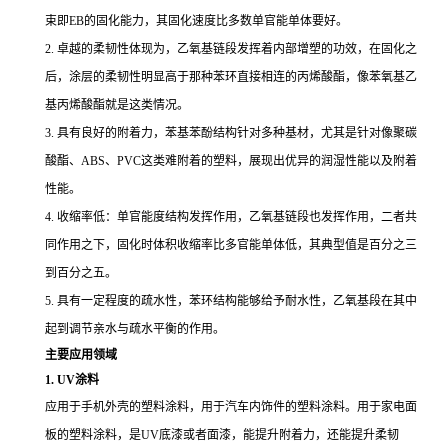
束即EB的固化能力，其固化速度比多数单官能单体要好。
2. 卓越的柔韧性体现为，乙氧基链段发挥着内部增塑的功效，在固化之
后，涂层的柔韧性明显高于那种苯环直接相连的丙烯酸酯，像苯氧基乙
基丙烯酸酯就是这类情况。
3. 具有良好的附着力，苯基苯酚结构针对多种基材，尤其是针对像聚碳
酸酯、ABS、PVC这类难附着的塑料，展现出优异的润湿性能以及附着
性能。
4. 收缩率低：单官能度结构发挥作用，乙氧基链段也发挥作用，二者共
同作用之下，固化时体积收缩率比多官能单体低，其典型值是百分之三
到百分之五。
5. 具有一定程度的疏水性，苯环结构能够给予耐水性，乙氧基段在其中
起到调节亲水与疏水平衡的作用。
主要应用领域
1. UV涂料
应用于手机外壳的塑料涂料，用于汽车内饰件的塑料涂料。用于家电面
板的塑料涂料，是UV底漆或者面漆，能提升附着力，还能提升柔韧