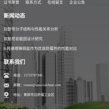
证书荣誉
联系方式
在线留言
企业公告
新闻动态
双酚芴分子结构与性能关系分析
双酚芴官能团设计研究
8-羟基喹啉铜盐作为优良防霉剂的性能对比
联系我们
电话：15733787306
邮箱：
ronnie@sinocoalchem.com
地址：黄骅市吕桥镇工业区