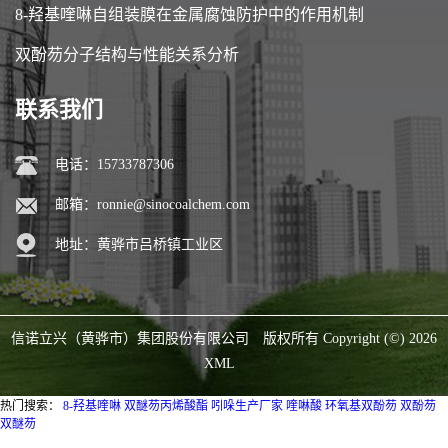
8-羟基喹啉自组装膜在金属腐蚀防护中的作用机制
双酚芴分子结构与性能关系分析
联系我们
电话：15733787306
邮箱：
ronnie@sinocoalchem.com
地址：黄骅市吕桥镇工业区
信诺立兴（黄骅市）集团股份有限公司
版权所有 Copyright (©) 2026
XML
热门搜索：
8-羟基喹啉
双醚芴丙烯酸酯
吲哚生产厂家
喹啉酸
环氧基双酚芴
双酚芴
双醚芴