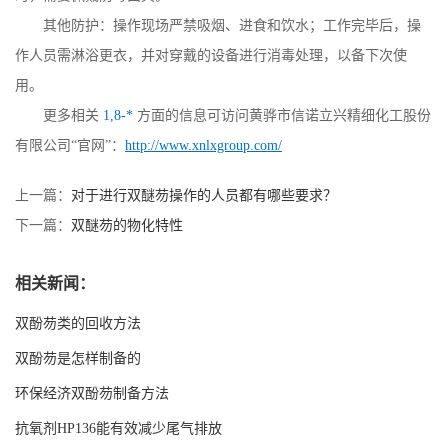
其他防护：操作现场严禁吸烟、进食和饮水；工作完毕后，操
作人员需淋浴更衣，并对穿戴的设备进行消毒处理，以备下次使
用。
更多相关
1,8-*
方面的信息可访问黄骅市信诺立兴精细化工股份
有限公司“官网”：
http://www.xnlxgroup.com/
上一篇：
对于进行双醚芴操作的人员都有哪些要求？
下一篇：
双醚芴的物化特性
相关新闻：
双酚芴类的回收方法
双酚芴是怎样制备的
环保经济双酚芴制备方法
抗氧剂HP136能有效减少尾气排放