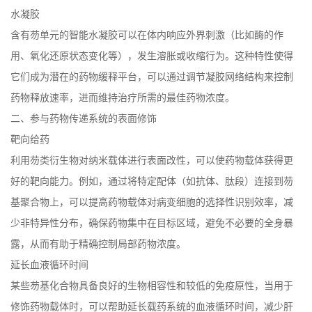
水凝胶
含有芴单元的智能水凝胶可以在体内响应外界刺激（比如酶的作
用、氧化还原状态变化等），发生溶胀或收缩行为。这种特性使得
它们成为潜在的药物缓释平台，可以通过调节凝胶网络结构来控制
药物释放速率，进而维持治疗所需的最佳药物浓度。
二、参与药物传递系统的表面修饰
靶向给药
利用芴类衍生物对纳米载体进行表面改性，可以使药物载体获得更
好的靶向能力。例如，通过将特定配体（如抗体、肽段）连接到芴
基聚合物上，可以提高药物载体对病变细胞的选择性识别效率，减
少非特异性分布，确保药物集中在目标区域，避免不必要的全身暴
露，从而有助于精确控制局部药物浓度。
延长血液循环时间
某些芴基化合物具备良好的生物相容性和较低的免疫原性，当用于
修饰药物载体时，可以帮助延长载药系统的血液循环时间，减少肝