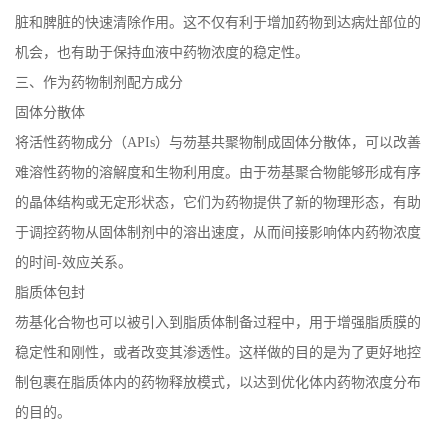
脏和脾脏的快速清除作用。这不仅有利于增加药物到达病灶部位的
机会，也有助于保持血液中药物浓度的稳定性。
三、作为药物制剂配方成分
固体分散体
将活性药物成分（
APIs
）与芴基共聚物制成固体分散体，可以改善
难溶性药物的溶解度和生物利用度。由于芴基聚合物能够形成有序
的晶体结构或无定形状态，它们为药物提供了新的物理形态，有助
于调控药物从固体制剂中的溶出速度，从而间接影响体内药物浓度
的时间
-
效应关系。
脂质体包封
芴基化合物也可以被引入到脂质体制备过程中，用于增强脂质膜的
稳定性和刚性，或者改变其渗透性。这样做的目的是为了更好地控
制包裹在脂质体内的药物释放模式，以达到优化体内药物浓度分布
的目的。