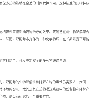
确保多药物能够在合适的时间发挥作用。这种精准的药物释放
物相容性直接影响药物治疗的效果。双酚芴在与生物降解聚合
应。然而，双酚芴本身作为一种化学物质，在长期暴露下可能
的材料结合，开发更加安全的多药物递送系统。
先，双酚芴的生物降解性和降解产物的毒性仍需要进一步研
对环境的影响，尤其是其在药物递送系统中的残留物和降解产
产物，是当前研究的一个重要方向。