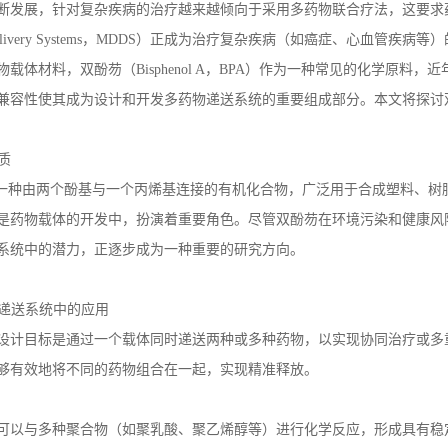
断发展，针对复杂疾病的治疗越来越倾向于采用多药物联合疗法，这要求
livery Systems
，
MDDS
）正成为治疗复杂疾病（如癌症、心血管疾病等）
物载体材料，双酚芴（
Bisphenol A
，
BPA
）作为一种常见的化学原料，近
兼容性使其成为设计和开发多药物递送系统的重要组成部分。本文将探讨
质
一种由两个酚基与一个丙烯基连接的有机化合物，广泛用于合成塑料、树
是药物载体的开发中，扮演着重要角色。尽管双酚芴在环境污染和健康风
系统中的潜力，正逐步成为一种重要的研究方向。
递送系统中的应用
设计目标是通过一个载体同时递送两种或多种药物，以实现协同治疗或多
够有效地将不同的药物组合在一起，实现精准释放。
可以与多种聚合物（如聚乳酸、聚乙烯醇等）进行化学反应，形成具有稳