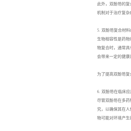
此外，双酚芴的复
抗氧剂HP-136
机制对于治疗复杂
5.
双酚芴复合材料
生物相容性是药物
氧芴
物复合时，通常具
会带来一定的健康
环氧丙基双酚芴丙烯酸酯
为了提高双酚芴复
6.
双酚芴在临床应
尽管双酚芴在多药
究，以确保其在人
物可能对环境产生