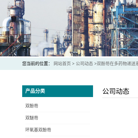
您当前的位置：
网站首页
>
公司动态
>
双酚芴在多药物递送
公司动态
产品分类
双酚芴
双醚芴
环氧基双酚芴