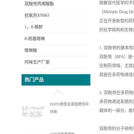
随着现代医学的不
双醚芴丙烯酸酯
（
Multiple Drug De
抗氧剂XN063
正在开发新型的药
1，8-萘酐
的化学结构和生物
8-羟基喹啉
1.
双酚芴的基本性
喹啉酸
双酚芴（
BPA
）是
吲哚生产厂家
在制药领域，尤其
OPPEA苯基苯酚乙氧基丙
其是在多药物递送
烯酸酯
热门产品
2.
双酚芴在多药物
DOPO新型无卤阻燃剂中
多药物递送系统的
间体
载体的一部分，能
OPP邻苯基苯酚
双酚芴的分子结构