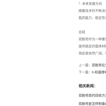
7.
未来发展方向
随着技术的不断进
载药能力、稳定性
总结
双酚芴作为一种重
提供稳定的载体材
用前景依然广阔，
上一篇：
双酚芴在
下一篇：
8-羟基
相关新闻：
双酚芴类的回收方
双酚芴是怎样制备