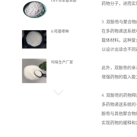
药物分子，进而实
3.
双酚芴与聚合物
8-羟基喹啉
在多药物递送系统
载体材料。这种复
以设计出适合不同
吲哚生产厂家
此外，双酚芴的亲
增强药物的载入能
喹啉酸
4.
双酚芴的药物释
多药物递送系统的
酚芴与其他聚合物
α-甲基萘
实现药物的缓释和