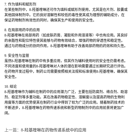
7. 作为填料和赋形剂
在某些制剂中，8-羟基喹啉还可作为填料或赋形剂使用，尤其是在片剂、胶囊或
其他固体制剂中。它的良好溶解性和较低的毒性使其成为理想的辅助成分，在
保证药物制剂有效性的同时，确保其生产和使用的安全性。
8. 在局部用药中的应用
8-羟基喹啉在局部用药（如皮肤药膏、凝胶和外用溶液等）中也有应用。其良好
的亲脂性和配位特性使其能够与药物有效结合，增强药物的穿透性和稳定性。
通过与药物成分的协同作用，8-羟基喹啉有助于改善局部药物的药效和持久性。
9. 安全性与监管
虽然8-羟基喹啉在制药中有多重应用，但其作为辅料使用时的安全性仍需考虑。
不同浓度和使用量的8-羟基喹啉对人体的潜在影响需要通过长期研究进行评估。
在药物开发过程中，制药公司需要按照相关法规和标准使用8-羟基喹啉，确保其
安全性。
10. 结论
8-羟基喹啉作为辅料在制药中的应用潜力广泛，主要包括防腐剂、络合剂、助溶
剂、稳定剂等多重功能。其在改善药物稳定性、溶解度以及提高药物的生物利
用度等方面的优势使其在制药行业中得到了较为广泛的应用。随着制药技术的
不断进步，8-羟基喹啉在药物传递系统和新型药物制剂中的应用前景将更加广
阔。
上一篇：
8-羟基喹啉在药物传递系统中的应用