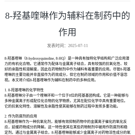
8-羟基喹啉作为辅料在制药中的
作用
发表时间：2025-07-11
8-羟基喹啉（8-hydroxyquinoline, 8-HQ）是一种具有独特化学结构和广泛应用潜
力的有机化合物。它通常作为配体与金属离子结合，具有较强的抗氧化性、较
好的亲脂性和溶解度，因此在药物制剂中作为辅料有着重要的应用。尽管8-羟基
喹啉的主要功能并非直接作为药效成分，但它在制药领域的作用和价值不容忽
视。本文将介绍8-羟基喹啉作为辅料在制药中的多种应用。
1. 8-羟基喹啉的化学特性
8-羟基喹啉分子由一个喹啉环和一个位于8位的羟基基团构成。它是一种能够与
多种金属离子形成配位化合物的化学物质，尤其在配位化学中具有重要地位。
它的抗氧化特性、溶解性及亲脂性使其能够在制药过程中发挥多重功能。
2. 作为防腐剂的应用
8-羟基喹啉作为一种抗氧化剂，能够有效抑制药物中的金属离子催化的氧化反
应，延缓药物成分的降解。这一特性使其在某些药物制剂中被用作防腐剂和稳
定剂。通过与金属离子结合，8-羟基喹啉能够减少金属离子对药物活性成分的氧