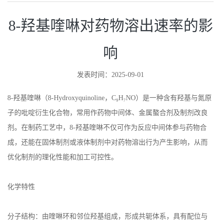
8-羟基喹啉对药物溶出速率的影
响
发表时间：2025-09-01
8-
羟基喹啉（
8-Hydroxyquinoline
，
C₉H₇NO
）是一种含有羟基与氮原
子的吡啶衍生化合物，常用作药物中间体、金属螯合剂及制剂改良
剂。在制药工艺中，
8-
羟基喹啉不仅可作为反应中间体参与药物合
成，还能在固体制剂或液体制剂中对药物溶出行为产生影响，从而
优化制剂的理化性能和加工可控性。
化学特性
分子结构：由喹啉环和邻位羟基组成，形成共轭体系，具有配位与