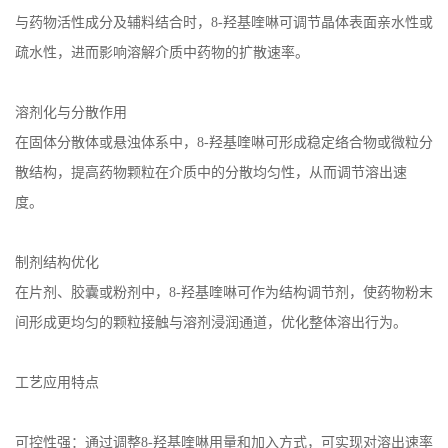
与药物活性成分及辅料结合时，
8-
羟基喹啉可调节晶体表面亲水性或
疏水性，进而影响溶解介质中药物的扩散速率。
溶剂化与分散作用
在固体分散体或悬浊体系中，
8-
羟基喹啉可形成稳定络合物或微粒分
散结构，提高药物颗粒在介质中的分散均匀性，从而调节溶出速
度。
制剂结构优化
在片剂、胶囊或粉剂中，
8-
羟基喹啉可作为结构调节剂，使药物粉末
间形成更均匀的颗粒接触与溶剂浸润通道，优化整体溶出行为。
工艺应用特点
可控性强：通过调整
8-
羟基喹啉用量和加入方式，可实现对溶出速率