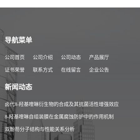
导航菜单
公司首页
公司介绍
公司动态
产品展厅
证书荣誉
联系方式
在线留言
企业公告
新闻动态
卤代8-羟基喹啉衍生物的合成及其抗菌活性增强效应
8-羟基喹啉自组装膜在金属腐蚀防护中的作用机制
双酚芴分子结构与性能关系分析