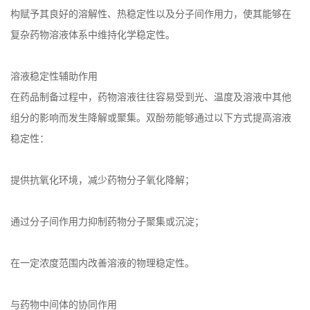
构赋予其良好的溶解性、热稳定性以及分子间作用力，使其能够在
复杂药物溶液体系中维持化学稳定性。
溶液稳定性辅助作用
在药品制备过程中，药物溶液往往容易受到光、温度及溶液中其他
组分的影响而发生降解或聚集。双酚芴能够通过以下方式提高溶液
稳定性：
提供抗氧化环境，减少药物分子氧化降解；
通过分子间作用力抑制药物分子聚集或沉淀；
在一定浓度范围内改善溶液的物理稳定性。
与药物中间体的协同作用