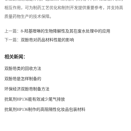
相互作用，可为制药工艺优化和制剂开发提供重要参考，并支持高
质量药物生产的技术保障。
上一篇：
8-羟基喹啉的生物降解性及其在废水处理中的应用
下一篇：
双酚芴对药品材料性能的影响
相关新闻：
双酚芴类的回收方法
双酚芴是怎样制备的
环保经济双酚芴制备方法
抗氧剂HP136能有效减少尾气排放
抗氧剂HP136制作的高阻隔性化妆品包装材料