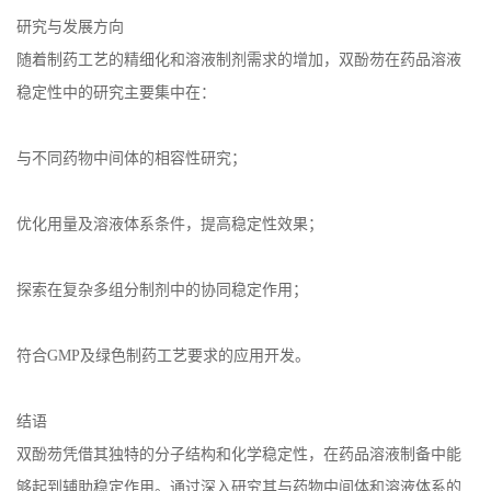
研究与发展方向
随着制药工艺的精细化和溶液制剂需求的增加，双酚芴在药品溶液
稳定性中的研究主要集中在：
与不同药物中间体的相容性研究；
优化用量及溶液体系条件，提高稳定性效果；
探索在复杂多组分制剂中的协同稳定作用；
符合
GMP
及绿色制药工艺要求的应用开发。
结语
双酚芴凭借其独特的分子结构和化学稳定性，在药品溶液制备中能
够起到辅助稳定作用。通过深入研究其与药物中间体和溶液体系的