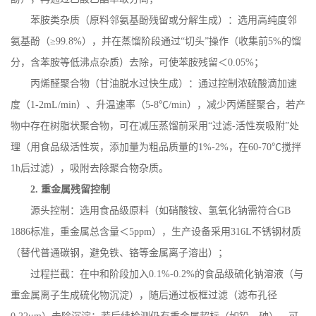
苯胺类杂质（原料邻氨基酚残留或分解生成）：选用高纯度邻
氨基酚（
≥
99.8%
），并在蒸馏阶段通过“切头”操作（收集前
5%
的馏
分，含苯胺等低沸点杂质）去除，可使苯胺残留＜
0.05%
；
丙烯醛聚合物（甘油脱水过快生成）：通过控制浓硫酸滴加速
度（
1-2mL/min
）、升温速率（
5-8
℃
/min
），减少丙烯醛聚合，若产
物中存在树脂状聚合物，可在减压蒸馏前采用“过滤
-
活性炭吸附”处
理（用食品级活性炭，添加量为粗品质量的
1%-2%
，在
60-70
℃搅拌
1h
后过滤），吸附去除聚合物杂质。
2.
重金属残留控制
源头控制：选用食品级原料（如硝酸铵、氢氧化钠需符合
GB
1886
标准，重金属总含量＜
5ppm
），生产设备采用
316L
不锈钢材质
（替代普通碳钢，避免铁、铬等金属离子溶出）；
过程拦截：在中和阶段加入
0.1%-0.2%
的食品级硫化钠溶液（与
重金属离子生成硫化物沉淀），随后通过板框过滤（滤布孔径