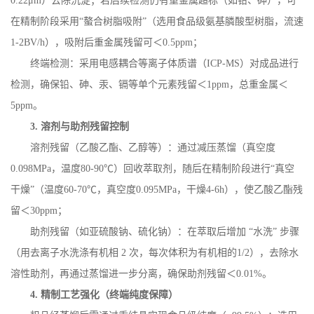
0.22
μ
m
）去除沉淀；若后续检测仍有重金属超标（如铅、砷），可
在精制阶段采用“螯合树脂吸附”（选用食品级氨基膦酸型树脂，流速
1-2BV/h
），吸附后重金属残留可＜
0.5ppm
；
终端检测：采用电感耦合等离子体质谱（
ICP-MS
）对成品进行
检测，确保铅、砷、汞、镉等单个元素残留＜
1ppm
，总重金属＜
5ppm
。
3.
溶剂与助剂残留控制
溶剂残留（乙酸乙酯、乙醇等）：通过减压蒸馏（真空度
0.098MPa
，温度
80-90
℃）回收萃取剂，随后在精制阶段进行“真空
干燥”（温度
60-70
℃，真空度
0.095MPa
，干燥
4-6h
），使乙酸乙酯残
留＜
30ppm
；
助剂残留（如亚硫酸钠、硫化钠）：在萃取后增加
“水洗” 步骤
（用去离子水洗涤有机相
2
次，每次体积为有机相的
1/2
），去除水
溶性助剂，再通过蒸馏进一步分离，确保助剂残留＜
0.01%
。
4.
精制工艺强化（终端纯度保障）