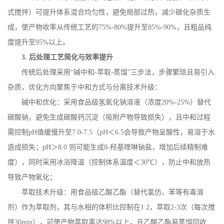
式搅拌）可提升体系混合均匀性，避免局部过热，减少碳化杂质生
成，使产物收率从传统工艺的
75%-80%
提升至
85%-90%
，且粗品纯
度提升至
95%
以上。
3.
后处理工艺简化与效率提升
传统后处理采用
“碱中和
-
萃取
-
蒸馏”三步法，步骤繁琐且易引入
杂质，优化方向聚焦于中和方式与分离技术升级：
碱中和优化：采用食品级氢氧化钠溶液（浓度
20%-25%
）替代
碳酸钠，避免生成碳酸钙沉淀（吸附产物导致损失），且中和过程
需控制
pH
值缓慢升至
7.0-7.5
（
pH
＜
6.5
会导致产物呈酸性，易溶于水
造成损失；
pH
＞
8.0
则可能生成
8-
羟基喹啉钠盐，增加后续精制难
度），同时采用冰浴降温（控制体系温度＜
30
℃），防止中和放热
导致产物氧化；
萃取技术升级：用食品级乙酸乙酯（替代氯仿、苯等有毒溶
剂）作为萃取剂，其与水相的体积比控制在
1:2
，萃取
2-3
次（每次搅
拌
30min
），可使产物萃取率达
98%
以上，且乙酸乙酯易蒸馏回收