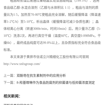
粗品经蒸馏后需通过重结晶实现食品级纯度（
≥
99.5%
）：选用
食品级乙醇
-
水混合溶剂（乙醇与水体积比
1:1
），粗品与溶剂的质
量比为
1:5
，加热至
70-80
℃使粗品完全溶解，随后缓慢降温（降温速
率
1-2
℃
/h
）至
5-10
℃，析出晶体（缓慢降温可减少杂质包裹）；晶
体经离心分离（转速
3000r/min
，时间
10min
）后，用少量冷乙醇（
5-
10
℃）洗涤
2
次，再进行真空干燥（温度
60
℃，真空度
0.098MPa
，干
燥
6h
），最终成品纯度可达
99.8%
以上，且杂质指标完全符合食品级
标准。
本文来源于黄骅市信诺立兴精细化工股份有限公司官网
http://www.xnlxgroup.com/
上一篇：
双酚芴在抗生素制剂中的应用分析
下一篇：
8-羟基喹啉作为食品防腐剂的抑菌谱与低抑菌浓度测定
相关新闻：