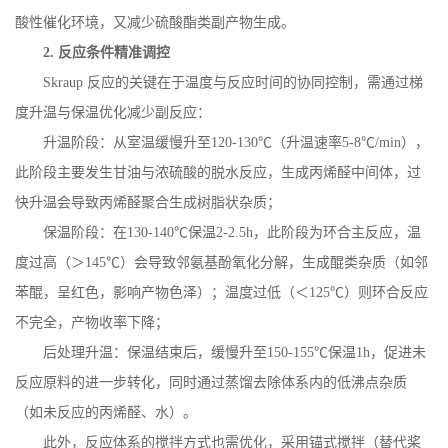
酸性催化环境，又减少硫酸酯类副产物生成。
2.
反应条件精准调控
Skraup
反应的关键在于温度与反应时间的协同控制，需通过梯
度升温与保温优化减少副反应：
升温阶段：从室温缓慢升至
120-130
℃（升温速率
5-8
℃
/min
），
此阶段主要发生甘油与浓硫酸的脱水反应，生成丙烯醛中间体，过
快升温会导致丙烯醛聚合生成树脂状杂质；
保温阶段：在
130-140
℃保温
2-2.5h
，此阶段为环合主反应，温
度过高（＞
145
℃）会导致邻氨基酚氧化分解，生成醌类杂质（如邻
苯醌，呈红色，影响产物色泽）；温度过低（＜
125
℃）则环合反应
不完全，产物收率下降；
后处理升温：保温结束后，缓慢升至
150-155
℃保温
1h
，促进未
反应原料的进一步转化，同时通过蒸馏去除体系内的低沸点杂质
（如未反应的丙烯醛、水）。
此外，反应体系的搅拌方式也需优化，采用锚式搅拌（替代桨