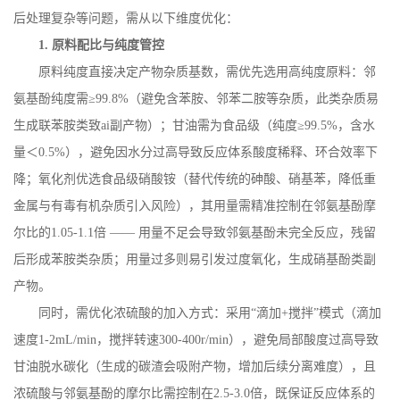
后处理复杂等问题，需从以下维度优化：
1.
原料配比与纯度管控
原料纯度直接决定产物杂质基数，需优先选用高纯度原料：邻
氨基酚纯度需
≥
99.8%
（避免含苯胺、邻苯二胺等杂质，此类杂质易
生成联苯胺类致
ai
副产物）；甘油需为食品级（纯度≥
99.5%
，含水
量＜
0.5%
），避免因水分过高导致反应体系酸度稀释、环合效率下
降；氧化剂优选食品级硝酸铵（替代传统的砷酸、硝基苯，降低重
金属与有毒有机杂质引入风险），其用量需精准控制在邻氨基酚摩
尔比的
1.05-1.1
倍 —— 用量不足会导致邻氨基酚未完全反应，残留
后形成苯胺类杂质；用量过多则易引发过度氧化，生成硝基酚类副
产物。
同时，需优化浓硫酸的加入方式：采用
“滴加
+
搅拌”模式（滴加
速度
1-2mL/min
，搅拌转速
300-400r/min
），避免局部酸度过高导致
甘油脱水碳化（生成的碳渣会吸附产物，增加后续分离难度），且
浓硫酸与邻氨基酚的摩尔比需控制在
2.5-3.0
倍，既保证反应体系的