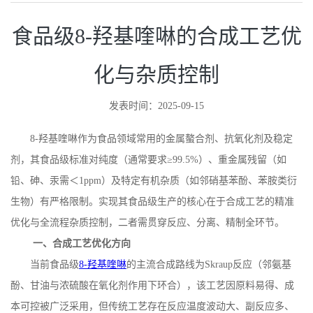
食品级8-羟基喹啉的合成工艺优
化与杂质控制
发表时间：2025-09-15
8-
羟基喹啉作为食品领域常用的金属螯合剂、抗氧化剂及稳定
剂，其食品级标准对纯度（通常要求≥
99.5%
）、重金属残留（如
铅、砷、汞需＜
1ppm
）及特定有机杂质（如邻硝基苯酚、苯胺类衍
生物）有严格限制。实现其食品级生产的核心在于合成工艺的精准
优化与全流程杂质控制，二者需贯穿反应、分离、精制全环节。
一、合成工艺优化方向
当前食品级
8-
羟基喹啉
的主流合成路线为
Skraup
反应（邻氨基
酚、甘油与浓硫酸在氧化剂作用下环合），该工艺因原料易得、成
本可控被广泛采用，但传统工艺存在反应温度波动大、副反应多、