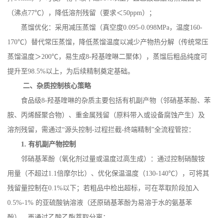
（沸点
77
℃），降低溶剂残留（要求＜
50ppm
）；
蒸馏优化：采用减压蒸馏（真空度
0.095-0.098MPa
，温度
160-
170
℃）替代常压蒸馏，降低蒸馏温度以减少产物热分解（传统常压
蒸馏温度＞
200
℃，易生成
8-
羟基喹啉二聚体），蒸馏后粗品纯度可
提升至
98.5%
以上，为后续精制奠定基础。
二、杂质控制核心策略
食品级
8-
羟基喹啉的杂质主要包括有机副产物（邻硝基苯酚、苯
胺、丙烯醛聚合物）、重金属残留（原料带入或设备腐蚀产生）及
溶剂残留，需通过“源头控制
-
过程拦截
-
终端精制”全流程管控：
1.
有机副产物控制
邻硝基苯酚（氧化剂过量或温度过高生成）：通过控制硝酸铵
用量（不超过
1.1
倍摩尔比）、优化保温温度（
130-140
℃），可将其
残留量控制在
0.1%
以下；若粗品中检出超标，可在萃取阶段加入
0.5%-1%
的亚硫酸钠溶液（还原硝基苯酚为易溶于水的氨基苯
酚），再通过乙酸乙酯萃取分离；