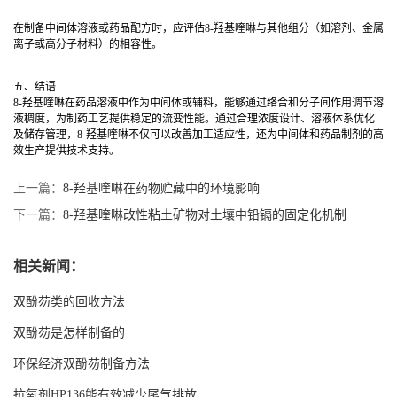
在制备中间体溶液或药品配方时，应评估8-羟基喹啉与其他组分（如溶剂、金属
离子或高分子材料）的相容性。
五、结语
8-羟基喹啉在药品溶液中作为中间体或辅料，能够通过络合和分子间作用调节溶
液稠度，为制药工艺提供稳定的流变性能。通过合理浓度设计、溶液体系优化
及储存管理，8-羟基喹啉不仅可以改善加工适应性，还为中间体和药品制剂的高
效生产提供技术支持。
上一篇：
8-羟基喹啉在药物贮藏中的环境影响
下一篇：
8-羟基喹啉改性粘土矿物对土壤中铅镉的固定化机制
相关新闻：
双酚芴类的回收方法
双酚芴是怎样制备的
环保经济双酚芴制备方法
抗氧剂HP136能有效减少尾气排放