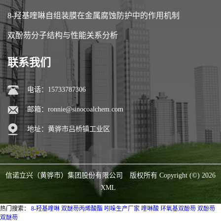
8-羟基喹啉自组装膜在金属腐蚀防护中的作用机制
双酚芴分子结构与性能关系分析
联系我们
电话：15733787306
邮箱：
ronnie@sinocoalchem.com
地址：黄骅市吕桥镇工业区
信诺立兴（黄骅市）集团股份有限公司
版权所有 Copyright (©) 2026
XML
热门搜索：
8-羟基喹啉
双醚芴丙烯酸酯
吲哚生产厂家
喹啉酸
环氧基双酚芴
双酚芴
双醚芴