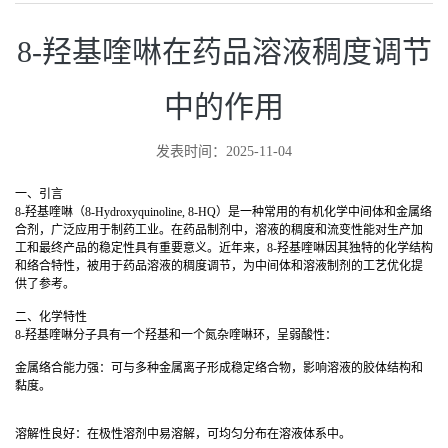
8-羟基喹啉在药品溶液稠度调节
中的作用
发表时间：2025-11-04
一、引言
8-羟基喹啉（8-Hydroxyquinoline, 8-HQ）是一种常用的有机化学中间体和金属络
合剂，广泛应用于制药工业。在药品制剂中，溶液的稠度和流变性能对生产加
工和最终产品的稳定性具有重要意义。近年来，8-羟基喹啉因其独特的化学结构
和络合特性，被用于药品溶液的稠度调节，为中间体和溶液制剂的工艺优化提
供了参考。
二、化学特性
8-羟基喹啉分子具有一个羟基和一个氮杂喹啉环，呈弱酸性：
金属络合能力强：可与多种金属离子形成稳定络合物，影响溶液的胶体结构和
黏度。
溶解性良好：在极性溶剂中易溶解，可均匀分布在溶液体系中。