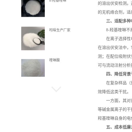
吲哚生产厂家
的溶出伏安检测。
的无机络合剂，适
三、适配多种
8-
羟基喹啉不
喹啉酸
在离子选择性
在溶出伏安法中，
测；在配位吸附伏
α-甲基萘
可与流动注射分析
四、降低背景
在复杂样品（
抗氧剂HP-136
效降低这类干扰。
一方面，其对
等碱金属离子的干
羟基喹啉自身的电
氧芴
五、成本低廉