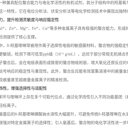
一种兼具配位螯合能力与电化学活性的有机试剂，其分子结构中的羟基氧
这一特性，它在电位分析法、伏安分析法等电化学检测技术中展现出独特
力，提升检测灵敏度与响应稳定性
Al
³⁺、
Zn
²⁺、
Mg
²⁺、
Fe
³⁺、
Cu
²⁺等多种金属离子具有极强的螯合能力，形
检测提供了核心支撑。
中，
8-
羟基喹啉常被用作离子选择性电极的敏感膜材料，螯合物的强稳定
更敏锐，检测下限可低至
ppb
级（
10
⁻⁹
g/mL
），远优于部分常规无机络合
子螯合后，会在电极表面形成致密的螯合物吸附层，增大氧化还原反应的
信号响应的稳定性与重现性。此外，螯合反应能有效富集溶液中的痕量金
现痕量甚至超痕量金属离子的精准检测。
饰性，增强选择性与适配性
苯环与喹啉环上存在多个可取代位点，通过化学改性引入不同功能基团（
目标离子。
酸基后的
8-
羟基喹啉磺酸钠水溶性大幅提升，可避免传统
8-
羟基喹啉在水
增强对特定金属离子的选择性；引入氨基后，螯合物的电化学活性进一步