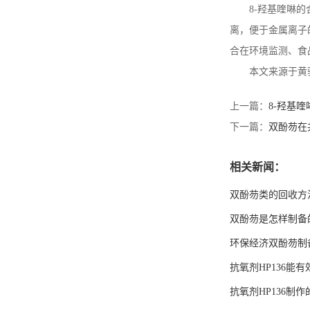
8-
羟基喹啉的
离，便于金属离子
环氧丙基双酚芴丙烯酸酯
合在环境监测、食
本文来源于黄
上一篇：
8-羟基
下一篇：
双酚芴在
相关新闻：
双酚芴类的回收方
双酚芴是怎样制备
环保经济双酚芴制
抗氧剂HP136能
抗氧剂HP136制