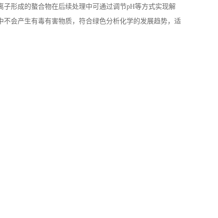
离子形成的螯合物在后续处理中可通过调节
pH
等方式实现解
中不会产生有毒有害物质，符合绿色分析化学的发展趋势，适