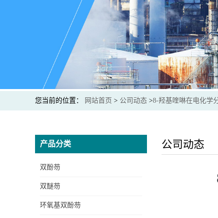
您当前的位置：
网站首页
>
公司动态
>
8-羟基喹啉在电化学
公司动态
产品分类
双酚芴
双醚芴
环氧基双酚芴