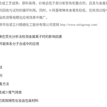
合成工艺成熟，原料易得，价格远低于部分新型有机螯合剂，且其与金属
的回收与试剂的循环利用。同时，
8-
羟基喹啉本身毒性较低，在检测过程
品检测等规模化应用场景中推广。
骅市信诺立兴精细化工股份有限公司官网
http://www.xnlxgroup.com/
喹啉在荧光分析法检测金属离子时的影响因素
共轭体系分子合成中的应用
法
的
备方法
有效减少尾气排放
作的高阻隔性化妆品包装材料