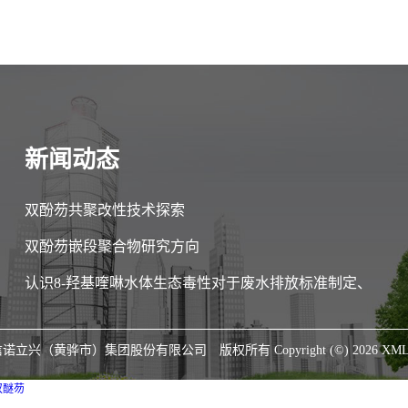
新闻动态
双酚芴共聚改性技术探索
双酚芴嵌段聚合物研究方向
认识8-羟基喹啉水体生态毒性对于废水排放标准制定、
环境风险管控至关重要
信诺立兴（黄骅市）集团股份有限公司
版权所有 Copyright (©) 2026
XM
双醚芴