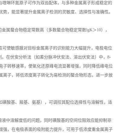
与喹啉环氮原子可作为双齿配体，与多种金属离子形成稳定的
优势，能显著提升金属离子检测的灵敏度、选择性与准确性。
成的金属螯合物稳定常数高（多数螯合物稳定常数
lgK
＞
10
），
性可使敏感膜对目标金属离子的识别能力大幅提升，电极电位
剂。在伏安分析法（如差分脉冲伏安法、溶出伏安法）中，
8-
电子转移速率，使氧化还原峰电流显著增强，同时降低峰电位
属离子，将低浓度离子转化为易检测的螯合物形态，进一步放
如磺酸基、羧基、氨基），可调控其配位选择性与溶解性，适
溶液中溶解度低的问题，同时磺酸基的空间位阻效应能抑制非
增强，在电极表面的吸附能力提升，可用于低浓度重金属离子