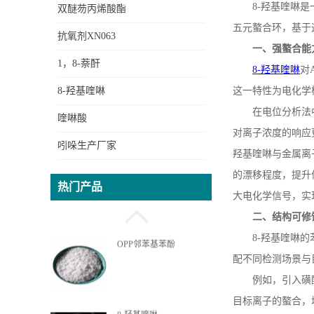
8-
羟基喹啉是
双醚芴丙烯酸酯
五元螯合环，基于
OPPEA苯基苯酚乙氧基丙
抗氧剂XN063
一、强螯合能
烯酸酯
1，8-萘酐
8-
羟基喹啉
对
8-羟基喹啉
这一特性为电化学
DOPO新型无卤阻燃剂中
在电位分析法
喹啉酸
间体
对离子浓度的响应
吲哚生产厂家
羟基喹啉与金属离
OPP邻苯基苯酚
的漂移程度，提升
热门产品
大电化学信号，实
二、结构可修
8-
羟基喹啉的
8-羟基喹啉
配不同检测场景与
例如，引入磺
目标离子的螯合，