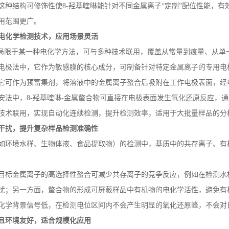
这种结构可修饰性使
8-
羟基喹啉能针对不同金属离子“定制”配位性能，
用范围更广。
电化学检测技术，应用场景灵活
局限于某一种电化学方法，可与多种技术联用，覆盖从常量到痕量、从单
电极法中，它作为敏感膜的核心成分，可制备针对特定金属离子的专用电
它可作为预富集剂，将溶液中的金属离子螯合后吸附在工作电极表面，经
安法中，
8-
羟基喹啉
-
金属螯合物可直接在电极表面发生氧化还原反应，通
技术联用，实现自动化连续检测，提升检测效率，适用于大批量样品的分
干扰，提升复杂样品检测准确性
如环境水样、生物体液、食品提取物）的检测中，基质中的共存离子、有
目标金属离子的高选择性螯合可减少共存离子的竞争反应，例如在检测水
扰；另一方面，螯合物的形成可屏蔽样品中有机物的电化学活性，避免有
化学背景信号低，在检测电位区间内不会产生明显的氧化还原峰，不会对
且环境友好，适合规模化应用