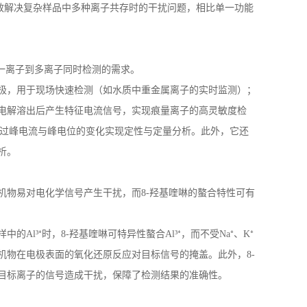
有效解决复杂样品中多种离子共存时的干扰问题，相比单一功能
一离子到多离子同时检测的需求。
极，用于现场快速检测（如水质中重金属离子的实时监测）；
电解溶出后产生特征电流信号，实现痕量离子的高灵敏度检
过峰电流与峰电位的变化实现定性与定量分析。此外，它还
析。
机物易对电化学信号产生干扰，而
8-
羟基喹啉的螯合特性可有
样中的
Al
³⁺时，
8-
羟基喹啉可特异性螯合
Al
³⁺，而不受
Na
⁺、
K
⁺
机物在电极表面的氧化还原反应对目标信号的掩盖。此外，
8-
目标离子的信号造成干扰，保障了检测结果的准确性。