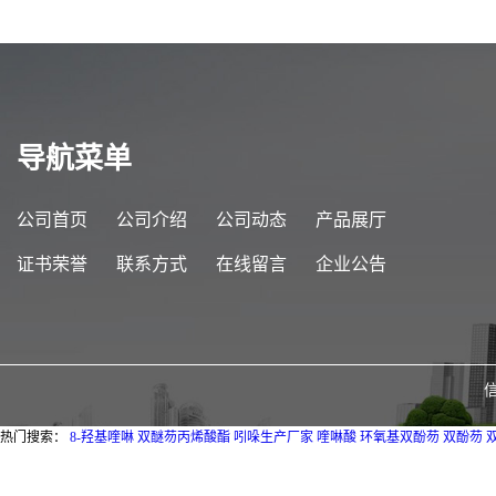
抗氧剂HP-136
导航菜单
氧芴
公司首页
公司介绍
公司动态
产品展厅
证书荣誉
联系方式
在线留言
企业公告
环氧丙基双酚芴丙烯酸酯
热门搜索：
8-羟基喹啉
双醚芴丙烯酸酯
吲哚生产厂家
喹啉酸
环氧基双酚芴
双酚芴