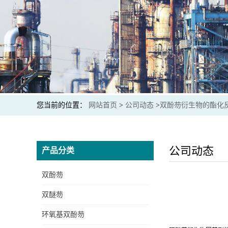
您当前的位置：
网站首页
>
公司动态
>
双酚芴衍生物的酯化
公司动态
产品分类
双酚芴
双醚芴
环氧基双酚芴