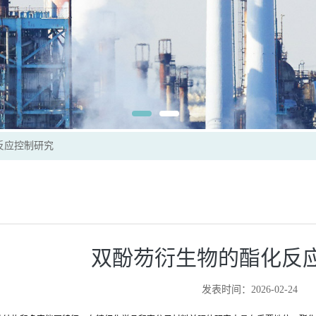
反应控制研究
双酚芴衍生物的酯化反
发表时间：2026-02-24