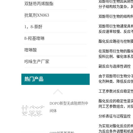
双酚芴衍生物因其刚
双醚芴丙烯酸酯
分子结构较为复杂，
抗氧剂XN063
双酚芴衍生物的结构
双酚芴衍生物通常具
1，8-萘酐
反应速率较慢、反应
8-羟基喹啉
酯化反应路径与控制
喹啉酸
在双酚芴衍生物的酯
投料比例、催化体系
吲哚生产厂家
副反应与选择性调控
OPPEA苯基苯酚乙氧基丙
由于双酚芴衍生物分
热门产品
烯酸酯
化剂种类、降低反应
工艺参数对反应稳定
酯化反应的稳定性是
DOPO新型无卤阻燃剂中
同工艺参数组合，对
间体
分析表征与过程监控
为实现对酯化反应的
为反应条件调整和机