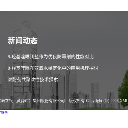
新闻动态
8-羟基喹啉铜盐作为优良防霉剂的性能对比
8-羟基喹啉在双氧水稳定化中的应用机理探讨
双酚芴共聚改性技术探索
信诺立兴（黄骅市）集团股份有限公司
版权所有 Copyright (©) 2026
XM
双醚芴