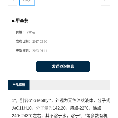
α-甲基萘
价格：
￥0/kg
发布日期：
2017-03-06
更新日期：
2023-06-14
发送咨询信息
产品详请
1*，别名
α*,α-Methyl*，
外观为
无色油状液体，分子式
为
C11H10，
分子量为
142.20，熔点
-22℃，沸点
240~243℃左右，其
不溶于水，溶于*、*等多数有机