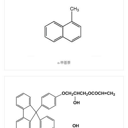
α-甲基萘