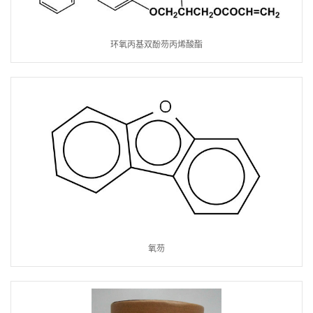
环氧丙基双酚芴丙烯酸酯
氧芴