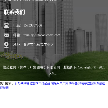
联系我们
电话：15733787306
邮箱：
ronnie@sinocoalchem.com
地址：黄骅市吕桥镇工业区
信诺立兴（黄骅市）集团股份有限公司
版权所有 Copyright (©) 2026
XML
热门搜索：
8-羟基喹啉
双醚芴丙烯酸酯
吲哚生产厂家
喹啉酸
环氧基双酚芴
双酚芴
双醚芴