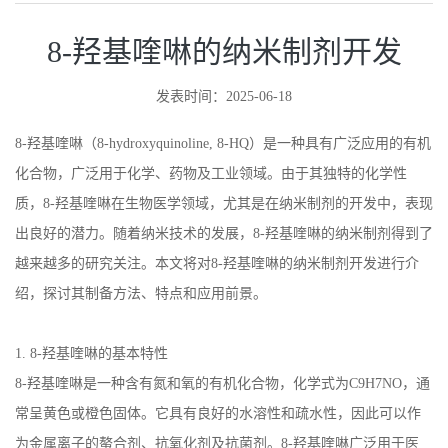
8-羟基喹啉的纳米制剂开发
发表时间：2025-06-18
8-
羟基喹啉（
8-hydroxyquinoline, 8-HQ
）是一种具有广泛应用的有机
化合物，广泛用于化学、药物及工业领域。由于其独特的化学性
质，
8-
羟基喹啉在生物医学领域，尤其是在纳米制剂的开发中，表现
出良好的潜力。随着纳米技术的发展，
8-
羟基喹啉的纳米制剂得到了
越来越多的研究关注。本文将对
8-
羟基喹啉的纳米制剂开发进行介
绍，探讨其制备方法、特点和应用前景。
1. 8-
羟基喹啉的基本特性
8-
羟基喹啉是一种含有氮和氧的有机化合物，化学式为
C9H7NO
，通
常呈黄色或橙色固体。它具有良好的水溶性和疏水性，因此可以作
为金属离子的螯合剂、抗氧化剂及抗菌剂。
8-
羟基喹啉广泛用于医