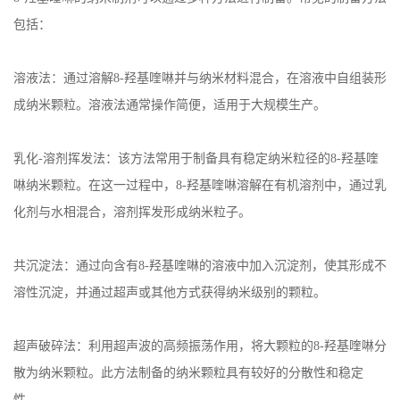
包括：
溶液法：通过溶解
8-
羟基喹啉并与纳米材料混合，在溶液中自组装形
成纳米颗粒。溶液法通常操作简便，适用于大规模生产。
乳化
-
溶剂挥发法：该方法常用于制备具有稳定纳米粒径的
8-
羟基喹
啉纳米颗粒。在这一过程中，
8-
羟基喹啉溶解在有机溶剂中，通过乳
化剂与水相混合，溶剂挥发形成纳米粒子。
共沉淀法：通过向含有
8-
羟基喹啉的溶液中加入沉淀剂，使其形成不
溶性沉淀，并通过超声或其他方式获得纳米级别的颗粒。
超声破碎法：利用超声波的高频振荡作用，将大颗粒的
8-
羟基喹啉分
散为纳米颗粒。此方法制备的纳米颗粒具有较好的分散性和稳定
性。