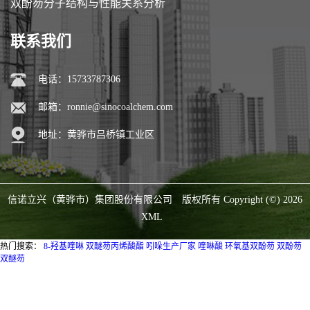
双酚芴分子结构与性能关系分析
联系我们
电话：15733787306
邮箱：
ronnie@sinocoalchem.com
地址：黄骅市吕桥镇工业区
信诺立兴（黄骅市）集团股份有限公司
版权所有 Copyright (©) 2026
XML
热门搜索：
8-羟基喹啉
双醚芴丙烯酸酯
吲哚生产厂家
喹啉酸
环氧基双酚芴
双酚芴
双醚芴