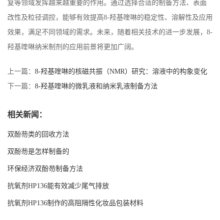
复等领域发挥越来越重要的作用。通过选择合适的制备方法、表面
改性及粒径调控，能够有效提高
8-
羟基喹啉的稳定性、溶解性及应用
效果，满足不同领域的需求。未来，随着相关技术的进一步发展，
8-
羟基喹啉纳米制剂的应用前景将更加广阔。
上一篇：
8-羟基喹啉的核磁共振（NMR）研究：溶液中的构象变化
与氢键作用
下一篇：
8-羟基喹啉的微乳液和纳米乳液制备方法
相关新闻：
双酚芴类的回收方法
双酚芴是怎样制备的
环保经济双酚芴制备方法
抗氧剂HP136能有效减少尾气排放
抗氧剂HP136制作的高阻隔性化妆品包装材料