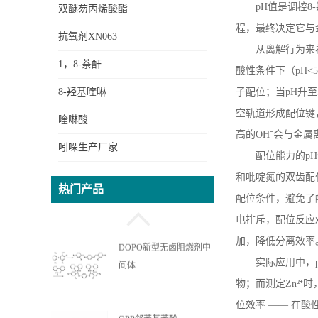
pH
值是调控
8-
双醚芴丙烯酸酯
程，最终决定它与
抗氧剂XN063
从离解行为来
1，8-萘酐
酸性条件下（
pH<5
8-羟基喹啉
子配位；当
pH
升至
空轨道形成配位键
喹啉酸
高的
OH
⁻会与金
吲哚生产厂家
配位能力的
pH
OPPEA苯基苯酚乙氧基丙
和吡啶氮的双齿配
热门产品
烯酸酯
配位条件，避免了
电排斥，配位反应
加，降低分离效率
DOPO新型无卤阻燃剂中
实际应用中，
间体
物；而测定
Zn
²⁺
位效率 —— 在