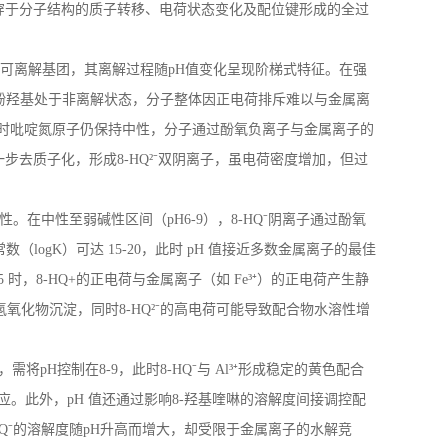
穿于分子结构的质子转移、电荷状态变化及配位键形成的全过
可离解基团，其离解过程随
pH
值变化呈现阶梯式特征。在强
酚羟基处于非离解状态，分子整体因正电荷排斥难以与金属离
此时吡啶氮原子仍保持中性，分子通过酚氧负离子与金属离子的
一步去质子化，形成
8-HQ
²⁻双阴离子，虽电荷密度增加，但过
性。在中性至弱碱性区间（
pH6-9
），
8-HQ
⁻阴离子通过酚氧
常数（
logK
）可达
15-20
，此时
pH
值接近多数金属离子的最佳
5
时，
8-HQ+
的正电荷与金属离子（如
Fe
³⁺）的正电荷产生静
氢氧化物沉淀，同时
8-HQ
²⁻的高电荷可能导致配合物水溶性增
时，需将
pH
控制在
8-9
，此时
8-HQ
⁻与
Al
³⁺形成稳定的黄色配合
反应。此外，
pH
值还通过影响
8-
羟基喹啉的溶解度间接调控配
Q
⁻的溶解度随
pH
升高而增大，却受限于金属离子的水解竞