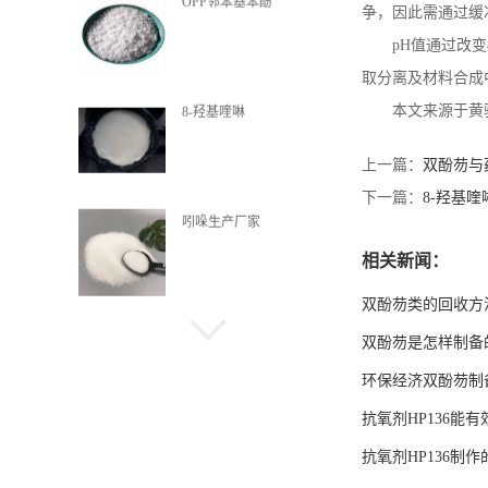
OPP邻苯基苯酚
争，因此需通过缓
pH
值通过改变
取分离及材料合成
本文来源于黄
8-羟基喹啉
上一篇：
双酚芴与
下一篇：
8-羟基
吲哚生产厂家
相关新闻：
双酚芴类的回收方
喹啉酸
双酚芴是怎样制备
环保经济双酚芴制
抗氧剂HP136能
α-甲基萘
抗氧剂HP136制