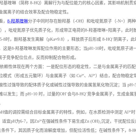
羟基喹啉（简称
8-HQ
）离解行为与配位能力的核心因素，其影响机制贯
金属离子的结合效率及配合物稳定性。
看，
8-
羟基喹啉
分子中同时存在酚羟基（
-OH
）和吡啶氮原子（
-N=
）两种
），吡啶氮原子优先质子化，形成带正电荷的
8-
羟基喹啉
+
阳离子，此时
5-8
时，酚羟基发生离解（
pKa
≈
9.8
），释放质子后形成
8-HQ
⁻阴离子，
，这是
8-
羟基喹啉发挥配位作用的主要形态；当
pH>10
时，吡啶氮原子进
属离子竞争配位位点，反而抑制配合物形成。
依赖性体现在两个方面：一是配位形态的稳定性，二是与金属离子的匹配
位模式（形成五元螯环）与金属离子（如
Cu
²⁺、
Al
³⁺）结合，配合物稳定
酸性过强导致的配体质子化或碱性过强导致的金属氢氧化物沉淀；当
pH<
难以发生；而
pH>10
时，过量的
OH
⁻会与
8-HQ
⁻竞争金属离子，生成金属
。
pH
值的调控需结合目标金属离子的特性，例如，在水质检测中测定
Al
³⁺
时，适宜
pH
为
6-7
，因
Zn
²⁺在强碱性条件下易生成
Zn (OH)
₂沉淀，干扰配位
酸性条件下，其因质子化而溶解度增加，但配位活性低；在碱性条件下，
8-H