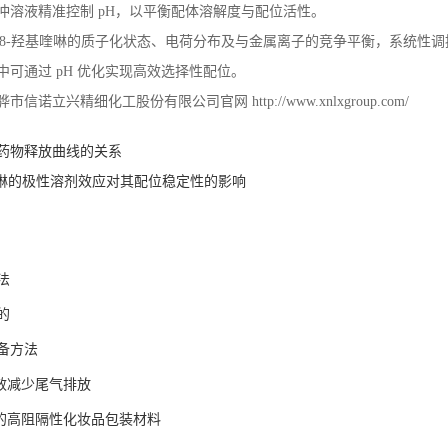
冲溶液精准控制
pH
，以平衡配体溶解度与配位活性。
8-
羟基喹啉的质子化状态、电荷分布及与金属离子的竞争平衡，系统性调
中可通过
pH
优化实现高效选择性配位。
骅市信诺立兴精细化工股份有限公司官网
http://www.xnlxgroup.com/
药物释放曲线的关系
喹啉的极性溶剂效应对其配位稳定性的影响
法
的
备方法
有效减少尾气排放
作的高阻隔性化妆品包装材料