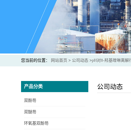
您当前的位置：
网站首页
>
公司动态
>
pH对8-羟基喹啉离
公司动态
产品分类
双酚芴
双醚芴
环氧基双酚芴