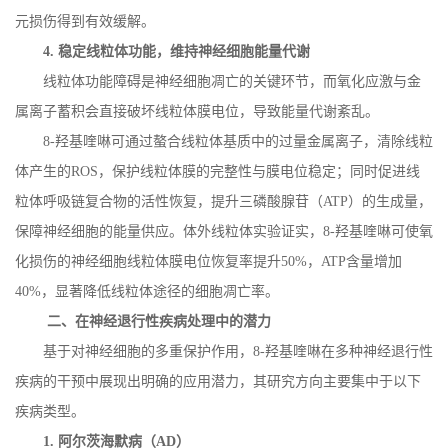
元损伤得到有效缓解。
4.
稳定线粒体功能，维持神经细胞能量代谢
线粒体功能障碍是神经细胞凋亡的关键环节，而氧化应激与金
属离子蓄积会直接破坏线粒体膜电位，导致能量代谢紊乱。
8-
羟基喹啉可通过螯合线粒体基质中的过量金属离子，清除线粒
体产生的
ROS
，保护线粒体膜的完整性与膜电位稳定；同时促进线
粒体呼吸链复合物的活性恢复，提升三磷酸腺苷（
ATP
）的生成量，
保障神经细胞的能量供应。体外线粒体实验证实，
8-
羟基喹啉可使氧
化损伤的神经细胞线粒体膜电位恢复率提升
50%
，
ATP
含量增加
40%
，显著降低线粒体途径的细胞凋亡率。
二、在神经退行性疾病处理中的潜力
基于对神经细胞的多重保护作用，
8-
羟基喹啉在多种神经退行性
疾病的干预中展现出明确的应用潜力，其研究方向主要集中于以下
疾病类型。
1.
阿尔茨海默病（
AD
）