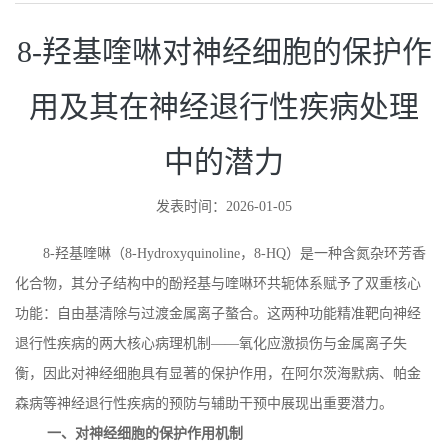
8-羟基喹啉对神经细胞的保护作
用及其在神经退行性疾病处理
中的潜力
发表时间：2026-01-05
8-
羟基喹啉（
8-Hydroxyquinoline
，
8-HQ
）是一种含氮杂环芳香
化合物，其分子结构中的酚羟基与喹啉环共轭体系赋予了双重核心
功能：自由基清除与过渡金属离子螯合。这两种功能精准靶向神经
退行性疾病的两大核心病理机制——氧化应激损伤与金属离子失
衡，因此对神经细胞具有显著的保护作用，在阿尔茨海默病、帕金
森病等神经退行性疾病的预防与辅助干预中展现出重要潜力。
一、对神经细胞的保护作用机制