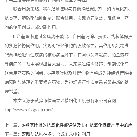
联合用药策略：将
8-
羟基喹啉与其他神经保护剂（如抗氧化剂、
抗炎药、胆碱酯酶抑制剂）联合使用，实现协同增效，降低单一药
物的使用剂量，减少副作用。
8-
羟基喹啉通过金属离子螯合、自由基清除、抗炎、线粒体保护
的多途径协同作用，实现对神经细胞的强效保护，其作用机制精准
靶向神经退行性疾病的核心病理环节，在阿尔茨海默病、帕金森病
等疾病的干预中展现出巨大潜力。未来通过结构修饰、制剂优化与
联合用药策略的创新，
8-
羟基喹啉及其衍生物有望成为神经退行性疾
病预防与处理的重要候选药物，为神经退行性疾病患者带来新的处
理希望。
本文来源于黄骅市信诺立兴精细化工股份有限公司官网
http://www.xnlxgroup.com/
上一篇：
8-羟基喹啉的抗氧化性能评估及其在抗氧化保健产品中的应
用
下一篇：
双酚芴结构在多步合成工艺中的利用