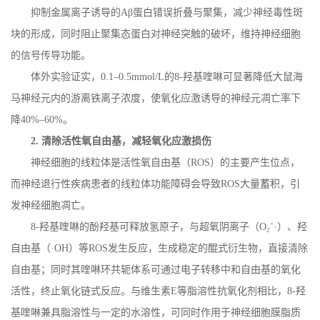
抑制金属离子诱导的
A
β蛋白错误折叠与聚集，减少神经毒性斑
块的形成，同时阻止聚集态蛋白对神经突触的破坏，维持神经细胞
的信号传导功能。
体外实验证实，
0.1
–
0.5mmol/L
的
8-
羟基喹啉可显著降低大鼠海
马神经元内的游离铁离子浓度，使氧化应激诱导的神经元凋亡率下
降
40%
–
60%
。
2.
清除活性氧自由基，减轻氧化应激损伤
神经细胞的线粒体是活性氧自由基（
ROS
）的主要产生位点，
而神经退行性疾病患者的线粒体功能障碍会导致
ROS
大量蓄积，引
发神经细胞凋亡。
8-
羟基喹啉的酚羟基可释放氢原子，与超氧阴离子（
O
₂⁻·）、羟
自由基（·
OH
）等
ROS
发生反应，生成稳定的醌式衍生物，直接清除
自由基；同时其喹啉环共轭体系可通过电子转移中和自由基的氧化
活性，终止氧化链式反应。与维生素
E
等脂溶性抗氧化剂相比，
8-
羟
基喹啉兼具脂溶性与一定的水溶性，可同时作用于神经细胞膜脂质