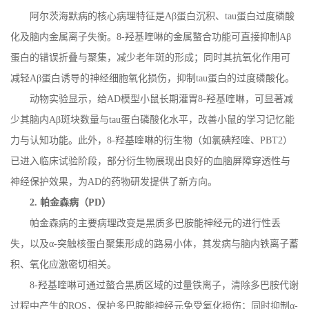
阿尔茨海默病的核心病理特征是
A
β蛋白沉积、
tau
蛋白过度磷酸
化及脑内金属离子失衡。
8-
羟基喹啉的金属螯合功能可直接抑制
A
β
蛋白的错误折叠与聚集，减少老年斑的形成；同时其抗氧化作用可
减轻
A
β蛋白诱导的神经细胞氧化损伤，抑制
tau
蛋白的过度磷酸化。
动物实验显示，给
AD
模型小鼠长期灌胃
8-
羟基喹啉，可显著减
少其脑内
A
β斑块数量与
tau
蛋白磷酸化水平，改善小鼠的学习记忆能
力与认知功能。此外，
8-
羟基喹啉的衍生物（如氯碘羟喹、
PBT2
）
已进入临床试验阶段，部分衍生物展现出良好的血脑屏障穿透性与
神经保护效果，为
AD
的药物研发提供了新方向。
2.
帕金森病（
PD
）
帕金森病的主要病理改变是黑质多巴胺能神经元的进行性丢
失，以及
α
-
突触核蛋白聚集形成的路易小体，其发病与脑内铁离子蓄
积、氧化应激密切相关。
8-
羟基喹啉可通过螯合黑质区域的过量铁离子，清除多巴胺代谢
过程中产生的
ROS
，保护多巴胺能神经元免受氧化损伤；同时抑制α
-