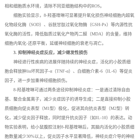
相和细胞质水环境，清除不同亚细胞结构中的
ROS
。
细胞实验显示，
8-
羟基喹啉可显著提升氧化损伤神经细胞内超氧
化物歧化酶（
SOD
）、谷胱甘肽过氧化物酶（
GSH-Px
）等内源性抗
氧化酶的活性，降低脂质过氧化产物丙二醛（
MDA
）的含量，维持
细胞内氧化
-
还原平衡，延缓神经细胞的衰老与凋亡。
3.
抑制神经炎症反应，减少继发性损伤
神经退行性疾病的进展伴随持续的神经炎症，活化的小胶质细
胞会释放肿
liu
坏死因子
-
α（
TNF-
α）、白细胞介素
-6
（
IL-6
）等促炎
因子，进一步加重神经细胞损伤。
8-
羟基喹啉可通过两条途径抑制神经炎症：一是通过清除自由
基、螯合金属离子，减少炎症因子的诱导生成；二是直接抑制小胶
质细胞向促炎表型（
M1
型）极化，促进其向抗炎表型（
M2
型）转
化，减少促炎因子释放，同时提升抗炎因子（如
IL-10
）的表达。动
物实验表明，给小鼠腹腔注射
8-
羟基喹啉后，其脑内活化的小胶质细
胞数量减少
30%
以上，促炎因子水平显著降低，神经炎症介导的神经