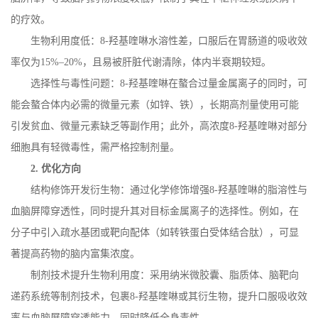
的疗效。
生物利用度低：
8-
羟基喹啉水溶性差，口服后在胃肠道的吸收效
率仅为
15%
–
20%
，且易被肝脏代谢清除，体内半衰期较短。
选择性与毒性问题：
8-
羟基喹啉在螯合过量金属离子的同时，可
能会螯合体内必需的微量元素（如锌、铁），长期高剂量使用可能
引发贫血、微量元素缺乏等副作用；此外，高浓度
8-
羟基喹啉对部分
细胞具有轻微毒性，需严格控制剂量。
2.
优化方向
结构修饰开发衍生物：通过化学修饰增强
8-
羟基喹啉的脂溶性与
血脑屏障穿透性，同时提升其对目标金属离子的选择性。例如，在
分子中引入疏水基团或靶向配体（如转铁蛋白受体结合肽），可显
著提高药物的脑内富集浓度。
制剂技术提升生物利用度：采用纳米微胶囊、脂质体、脑靶向
递药系统等制剂技术，包裹
8-
羟基喹啉或其衍生物，提升口服吸收效
率与血脑屏障穿透能力，同时降低全身毒性。