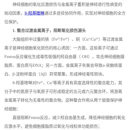
神经细胞的氧化应激损伤与金属离子蓄积是神经退行性病变的
始动因素，
8-
羟基喹啉
通过多途径协同作用，实现对神经细胞的全方
位保护。
1.
螯合过渡金属离子，阻断氧化损伤源头
大脑组织中过量的铁（
Fe
²⁺
/Fe
³⁺）、铜（
Cu
⁺
/Cu
²⁺）等过渡金属
离子是神经细胞氧化损伤的核心诱因：一方面，这些离子可通过
Fenton
反应催化生成毒性极强的羟自由基（·
OH
），攻击神经细胞膜
脂质、蛋白质与
DNA
；另一方面，金属离子失衡会导致α
-
突触核蛋
白、β
-
淀粉样蛋白（
A
β）异常聚集，形成神经毒性斑块。
8-
羟基喹啉对
Fe
²⁺、
Cu
⁺等离子具有高度选择性的螯合能力，其
分子中的氮原子与氧原子可形成稳定的五元或六元螯合环，将游离
金属离子转化为无毒性的螯合物。这种螯合作用从两个层面保护神
经细胞：
直接阻断
Fenton
反应，减少羟自由基生成，降低神经细胞的氧化
应激水平，避免细胞膜脂质过氧化与线粒体功能损伤；