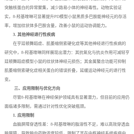
突触核蛋白的异常聚集，减少路易小体的神经毒性。动物实验证
实，
8-
羟基喹啉可显著提升
PD
模型小鼠黑质多巴胺能神经元的存活
率，增加纹状体多巴胺含量，改善小鼠的运动协调能力。
3.
其他神经退行性疾病
在亨廷顿舞蹈症、肌萎缩侧索硬化症等其他神经退行性疾病的
研究中，
8-
羟基喹啉同样展现出潜力：其抗氧化与抗炎作用可减轻亨
廷顿舞蹈症模型小鼠的纹状体神经元损伤；其金属螯合功能可抑制
肌萎缩侧索硬化症相关蛋白的错误折叠，延缓运动神经元的退行性
变。
三、应用限制与优化方向
尽管
8-
羟基喹啉在神经保护领域具有显著潜力，但目前的应用仍
面临诸多限制，需通过针对性优化突破瓶颈。
1.
应用限制
血脑屏障穿透性差：
8-
羟基喹啉的脂溶性不足，难以高效穿透血
脑屏障，导致脑内药物浓度较低，限制了其在中枢神经系统疾病中