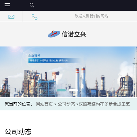
欢迎来到我们的网站
您当前的位置：
网站首页
>
公司动态
>
双酚芴结构在多步合成工艺
中的利用
公司动态