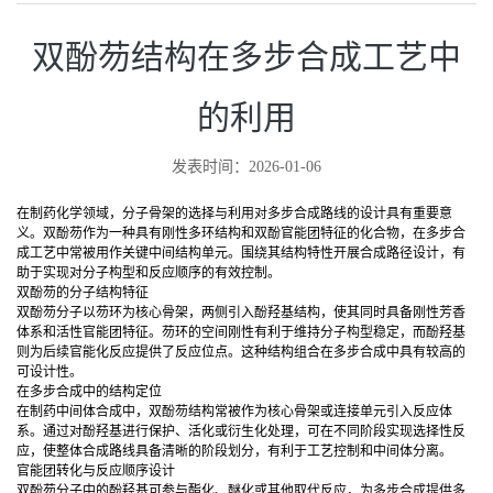
双酚芴结构在多步合成工艺中
的利用
发表时间：2026-01-06
在制药化学领域，分子骨架的选择与利用对多步合成路线的设计具有重要意
义。双酚芴作为一种具有刚性多环结构和双酚官能团特征的化合物，在多步合
成工艺中常被用作关键中间结构单元。围绕其结构特性开展合成路径设计，有
助于实现对分子构型和反应顺序的有效控制。
双酚芴的分子结构特征
双酚芴分子以芴环为核心骨架，两侧引入酚羟基结构，使其同时具备刚性芳香
体系和活性官能团特征。芴环的空间刚性有利于维持分子构型稳定，而酚羟基
则为后续官能化反应提供了反应位点。这种结构组合在多步合成中具有较高的
可设计性。
在多步合成中的结构定位
在制药中间体合成中，双酚芴结构常被作为核心骨架或连接单元引入反应体
系。通过对酚羟基进行保护、活化或衍生化处理，可在不同阶段实现选择性反
应，使整体合成路线具备清晰的阶段划分，有利于工艺控制和中间体分离。
官能团转化与反应顺序设计
双酚芴分子中的酚羟基可参与酯化、醚化或其他取代反应，为多步合成提供多