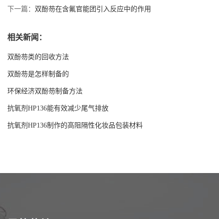
理中的潜力
下一篇：
双酚芴在含氟官能团引入反应中的作用
相关新闻：
双酚芴类的回收方法
双酚芴是怎样制备的
环保经济双酚芴制备方法
抗氧剂HP136能有效减少尾气排放
抗氧剂HP136制作的高阻隔性化妆品包装材料