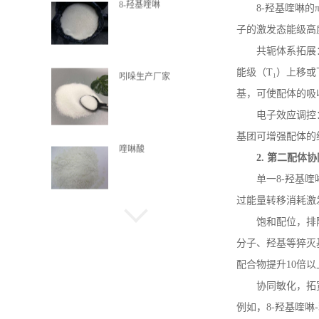
8-羟基喹啉
8-
羟基喹啉的
子的激发态能级高
共轭体系拓展
能级（
T
₁）上移
吲哚生产厂家
基，可使配体的吸
电子效应调控
基团可增强配体的
喹啉酸
2.
第二配体协
单一
8-
羟基喹
过能量转移消耗激
α-甲基萘
饱和配位，排
分子、羟基等猝灭
配合物提升
10
倍以
协同敏化，拓
抗氧剂HP-136
例如，
8-
羟基喹啉
-