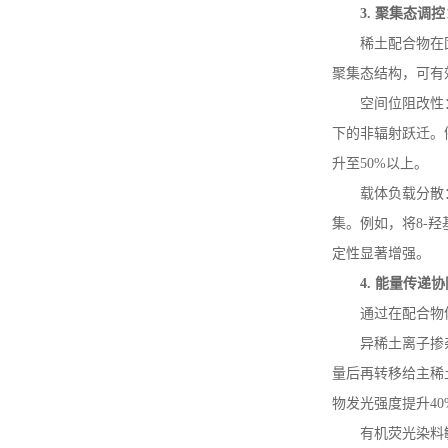
3.
聚集态调控
稀土配合物在
氧芴
聚集态结构，可有
空间位阻改性
下的非辐射跃迁。
环氧丙基双酚芴丙烯酸酯
升至
50%
以上。
载体负载分散
集。例如，将
8-
羟
定性显著增强。
4.
能量传递协
通过在配合物
异稀土离子掺
量后再转移给主稀
物发光强度提升
40
有机荧光染料