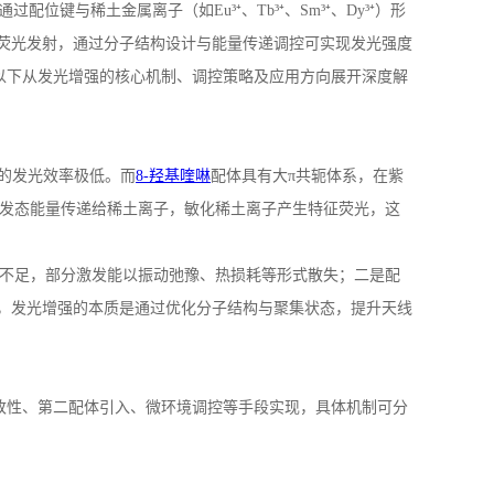
通过配位键与稀土金属离子（如
Eu
³⁺、
Tb
³⁺、
Sm
³⁺、
Dy
³⁺）形
荧光发射，通过分子结构设计与能量传递调控可实现发光强度
以下从发光增强的核心机制、调控策略及应用方向展开深度解
的发光效率极低。而
8-
羟基喹啉
配体具有大
π共轭体系，在紫
激发态能量传递给稀土离子，敏化稀土离子产生特征荧光，这
不足，部分激发能以振动弛豫、热损耗等形式散失；二是配
，发光增强的本质是通过优化分子结构与聚集状态，提升天线
体改性、第二配体引入、微环境调控等手段实现，具体机制可分