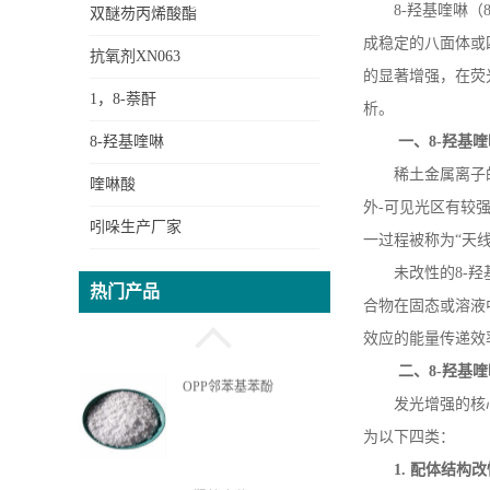
8-
羟基喹啉（
双醚芴丙烯酸酯
成稳定的八面体或
抗氧剂XN063
的显著增强，在荧
1，8-萘酐
析。
8-羟基喹啉
一、
8-
羟基喹
OPPEA苯基苯酚乙氧基丙
稀土金属离子
喹啉酸
烯酸酯
外
-
可见光区有较强
吲哚生产厂家
一过程被称为“天
DOPO新型无卤阻燃剂中
未改性的
8-
羟
热门产品
间体
合物在固态或溶液
效应的能量传递效
二、
8-
羟基喹
OPP邻苯基苯酚
发光增强的核
为以下四类：
1.
配体结构改