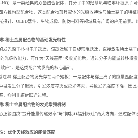
8-HQ
）是一类经典的双齿螯合配体，其分子中的羟基氧与喹啉环氮原子可
四方锥构型配合物
，
这类配合物兼具配体的光吸收特性与稀土离子的特征
光探针、
OLED
器件、生物成像、防伪材料等领域具有广阔的应用前景。
啉
-
稀土金属配合物的基础发光特性
的发光源于
4f-4f
电子跃迁，该跃迁属于自旋禁阻跃迁，直接激发稀土离子
的光吸收能力，可作为“天线基团”吸收光能后，通过分子内能量转移将
线效应”，是这类配合物发光的核心基础。
基喹啉
-
稀土配合物发光存在两个短板：一是配体与稀土离子的能量匹配度
中易发生分子聚集，引发浓度猝灭或荧光淬灭，导致发光强度下降
，因此
率，抑制非辐射跃迁过程。
啉
-
稀土金属配合物的发光增强机制
心逻辑围绕
“提升能量传递效率”与“抑制非辐射跃迁”两大方向，通过配
性：优化天线效应的能量匹配