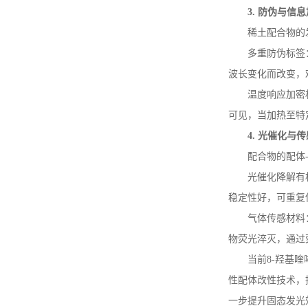
3.
防伪与信息
稀土配合物的
多重防伪标签
波长变化而改变，
温度响应加密
可见，当加热至特
4.
光催化与传
配合物的配体
光催化降解有
稳定性好，可重复
气体传感材料
物荧光淬灭，通过
当前
8-
羟基喹
性配体改性技术，
一步提升固态发光