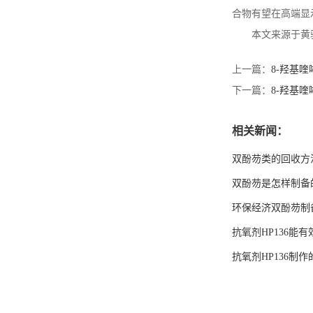
合物有望在高端显
本文来源于黄
上一篇：
8-羟基
下一篇：
8-羟基
相关新闻：
双酚芴类的回收方
双酚芴是怎样制备
环保经济双酚芴制
抗氧剂HP136能
抗氧剂HP136制