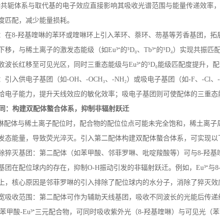
π共轭体系与取代基的电子效应直接影响其吸收光谱范围与能量传递效率
度匹配，减少能量损耗。
：在
8-
羟基喹啉的苯环或喹啉环上引入苯环、萘环、芴基等芳香基团，拓
或下移，与稀土离子的激发态能级（如
Eu
³⁺的⁵
D
₀、
Tb
³⁺的⁵
D
₄）实现共振匹
收波长红移至可见光区，同时三重态能级与
Eu
³⁺的⁵
D
₀能级匹配度提升，
：引入供电子基团（如
-OH
、
-OCH
₃、
-NH
₂）或吸电子基团（如
-F
、
-Cl
、
给电子能力，提升天线效应的敏化效率；吸电子基团则可使配体的三重态
同：构建双配体螯合体系，抑制非辐射跃迁
啉配体与稀土离子配位时，配合物的配位位点可能未完全饱和，稀土离子
发态能量，导致荧光淬灭。引入第二配体构建双配体螯合体系，可实现以
除猝灭基团：第二配体（如苯甲酸、邻菲罗啉、吡啶羧酸等）可与
8-
羟基
基团在配位球内的存在，抑制
O-H
振动引发的非辐射跃迁。例如，
Eu
³⁺与
8
上，核心原因是邻菲罗啉的引入排除了配位球内的水分子，消除了猝灭效
宽吸收范围：第二配体可作为辅助天线基团，吸收不同波长的光能后传递
苯甲酸
-Eu
³⁺三元配合物，可同时吸收紫外光（
8-
羟基喹啉）与可见光（苯