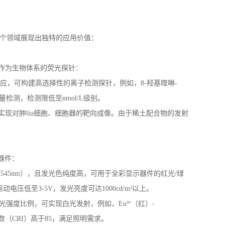
个领域展现出独特的应用价值：
作为生物体系的荧光探针：
效应，可构建高选择性的离子检测探针，例如，
8-
羟基喹啉
-
定量检测，检测限低至
nmol/L
级别。
实现对肿
liu
细胞、细胞器的靶向成像。由于稀土配合物的发射
器件：
（
545nm
），且发光色纯度高，可用于全彩显示器件的红光
/
绿
驱动电压低至
3-5V
，发光亮度可达
1000cd/m
²以上。
发光强度比例，可实现白光发射，例如，
Eu
³⁺（红）
-
数（
CRI
）高于
85
，满足照明需求。