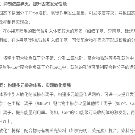
：抑制浓度猝灭，提升固态发光性能
固态下易因分子间
π
-
π堆积、氢键作用发生聚集，引发浓度猝灭，导致固
效抑制猝灭现象：
：在
8-
羟基喹啉的取代位引入体积较大的基团（如叔丁基、异丙基、硅烷
例如，在
8-
羟基喹啉的
2
位引入叔丁基，可使配合物在固态下形成松散的
：将稀土配合物负载于分子筛、介孔二氧化硅、聚合物微球等多孔载体中
基喹啉
-Eu
³⁺配合物负载于介孔
SiO
₂中，载体的孔道可限制配合物分子的运
同：构建多元掺杂体系，实现敏化增强
体系中引入敏化剂或掺杂离子，构建多元能量传递网络，可进一步提升发
杂：在主稀土离子（如
Eu
³⁺）配合物中掺杂少量其他稀土离子（如
Y
³⁺、
G
土离子，提升能量利用率。例如，
Gd
³⁺的⁶
GJ
能级可吸收配体的激发能，再
%
以上。
敏化：将稀土配合物与有机荧光染料（如罗丹明、荧光素）复合，染料分