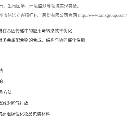
示、生物医学、环境监测等领域实现突破。
骅市信诺立兴精细化工股份有限公司官网
http://www.xnlxgroup.com/
喹啉在基因传递中的应用与转染效率优化
喹啉多金属配合物的合成、结构与协同催化性能
法
的
备方法
有效减少尾气排放
作的高阻隔性化妆品包装材料