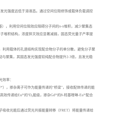
态发光强度远低于溶液态。通过空间位阻修饰或载体负载调控
基），利用空间位阻效应阻碍分子间的π
-
π堆积，减少聚集态
分子堆积结构，浓度猝灭效应显著减弱，固态荧光量子产率提
，利用载体的孔道结构实现配合物分子的单分散，避免分子聚
动与聚集，其固态发光强度较纯配合物提升
2-3
倍，且发光稳
光效率：
d
³⁺），掺杂离子可作为能量传递的“桥梁”，接收配体传递的能
高效传递给
Eu
³⁺的⁵
D
₀能级，掺杂
Gd
³⁺的
8-
羟基喹啉
-Eu
³⁺配合
子吸收光能后通过荧光共振能量转移（
FRET
）将能量传递给