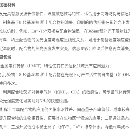
加密材料
发光具有激发波长依赖性、温度敏感性等特性，适合用于高端防伪与信息
：制备基于
8-
羟基喹啉
-
稀土配合物的油墨，印刷的防伪标签在紫外光下发
难以仿制，例如，
Eu
³⁺
-Tb
³⁺双掺杂配合物油墨，在
365nm
紫外光下发射红
材料：稀土配合物的荧光强度与温度呈线性关系，可用于制备温度响应型
定温度时，配合物的荧光强度发生突变，信息显影；降温后信息再次消失
感领域
-
金属电荷转移（
LMCT
）特性使其在光催化领域具有应用潜力：
机污染物：
8-
羟基喹啉
-
稀土配合物在光照下可产生活性氧自由基（如·
OH
使用多次。
：利用配合物荧光对特定气体（如
NH
₃、
CO
₂）的敏感性，可制备气体传
荧光强度变化可实现对
NH
₃的快速检测。
啉
-
稀土金属配合物的应用仍面临水溶性差、固态量子产率偏低、成本较高
提升配合物的生物相容性，拓展其在生物医学领域的应用；二是通过晶态
效率；三是开发低成本稀土离子（如
Y
³⁺、
La
³⁺）掺杂体系，降低材料成