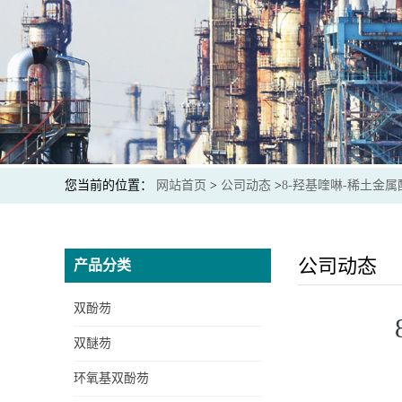
您当前的位置：
网站首页
>
公司动态
>
8-羟基喹啉-稀土金
公司动态
产品分类
双酚芴
双醚芴
环氧基双酚芴