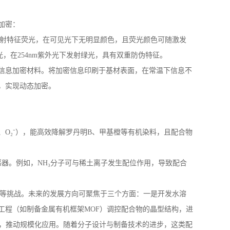
加密：
射特征荧光，在可见光下无明显颜色，且荧光颜色可随激发
光，在
254nm
紫外光下发射绿光，具有双重防伪特征。
信息加密材料。将加密信息印刷于基材表面，在常温下信息不
，实现动态加密。
、
O
₂⁻），能高效降解罗丹明
B
、甲基橙等有机染料，且配合物
感器。例如，
NH
₃分子可与稀土离子发生配位作用，导致配合
等挑战。未来的发展方向可聚焦于三个方面：一是开发水溶
工程（如制备金属有机框架
MOF
）调控配合物的晶型结构，进
本，推动规模化应用。随着分子设计与制备技术的进步，这类配