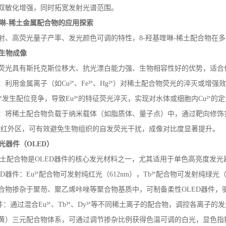
双敏化增强，同时拓宽发射光谱范围。
啉
-
稀土金属配合物的应用探索
射、高荧光量子产率、发光颜色可调的特性，
8-
羟基喹啉
-
稀土配合物在多
生物成像
荧光具有斯托克斯位移大、抗光漂白能力强、生物相容性好的优势，适合
：利用金属离子（如
Cu
²⁺、
Fe
³⁺、
Hg
²⁺）对稀土配合物荧光的淬灭或增强
²⁺发生配位竞争，导致
Eu
³⁺的特征荧光淬灭，实现对水体或细胞内
Cu
²⁺的
：将稀土配合物负载于纳米载体（如脂质体、量子点）中，通过靶向修饰
近红外区，可有效避免生物组织的自发荧光干扰，成像对比度显著提升。
光器件（
OLED
）
土配合物是
OLED
器件的核心发光材料之一，尤其适用于单色高亮度发光
ED
器件：
Eu
³⁺配合物可发射纯红光（
612nm
），
Tb
³⁺配合物可发射纯绿光
合物掺杂于聚芴、聚乙烯咔唑等聚合物基质中，可制备柔性
OLED
器件，
件：通过混合
Eu
³⁺、
Tb
³⁺、
Dy
³⁺等不同稀土离子的配合物，调控各离子的
（黄）三元配合物体系，可通过调节掺杂比例获得色温可调的白光，显色指