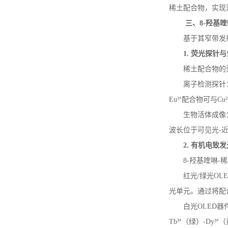
稀土配合物，实现
三、
8-
羟基喹
基于其窄带发
1.
荧光探针与
稀土配合物的
离子检测探针
Eu
³⁺配合物可与
Cu
生物活体成像
波长位于可见光
-
2.
有机电致发
8-
羟基喹啉
-
稀
红光
/
绿光
OL
光单元。通过将配
白光
OLED
器
Tb
³⁺（绿）
-Dy
³⁺