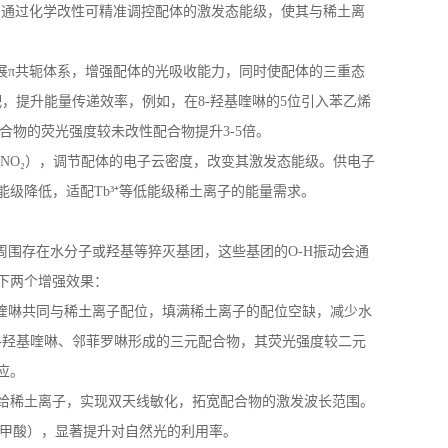
，通过化学改性可精准调控配体的激发态能级，使其与稀土离
展π共轭体系，增强配体的光吸收能力，同时使配体的三重态
配，提升能量传递效率
，
例如，在
8-
羟基喹啉的
5
位引入苯乙烯
配合物的荧光强度较未改性配合物提升
3-5
倍。
-NO
₂），调节配体的电子云密度，改变其激发态能级。供电子
能级降低，适配
Tb
³⁺等低能级稀土离子的能量需求。
周围存在水分子或羟基等猝灭基团，这些基团的
O-H
振动会通
下两个增强效果：
喹啉共同与稀土离子配位，填满稀土离子的配位空缺，减少水
-
羟基喹啉、邻菲罗啉形成的三元配合物，其荧光强度较二元
应。
给稀土离子，实现双天线敏化，拓宽配合物的激发波长范围。
甲酸），显著提升对自然光的利用率。