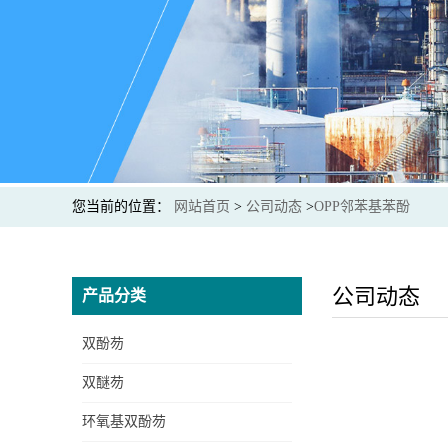
您当前的位置：
网站首页
>
公司动态
>
OPP邻苯基苯酚
公司动态
产品分类
双酚芴
双醚芴
环氧基双酚芴