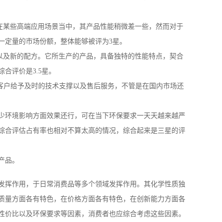
管在某些高端应用场景当中，其产品性能稍微差一些，然而对于
一定量的市场份额，整体能够被评为3星。
途以及新的配方。它所生产的产品，具备独特的性能特点，契合
合评价是3.5星。
为客户给予及时的技术支撑以及售后服务，不管是在国内市场还
减少环境影响方面效果还行，可在当下环保要求一天天越来越严
综合评估占有率也相对不算太高的情况，综合起来是三星的评
产品。
发挥作用，于日常消费品等多个领域发挥作用。其化学性质独
质量方面各有特色，在价格方面各有特色，在创新能力方面各
性价比以及环保要求等因素，消费者也应综合考虑这些因素。