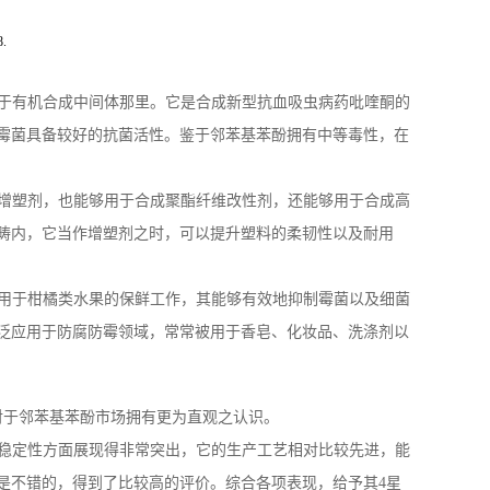
8.
用于有机合成中间体那里。它是合成新型抗血吸虫病药吡喹酮的
霉菌具备较好的抗菌活性。鉴于邻苯基苯酚拥有中等毒性，在
料增塑剂，也能够用于合成聚酯纤维改性剂，还能够用于合成高
畴内，它当作增塑剂之时，可以提升塑料的柔韧性以及耐用
被用于柑橘类水果的保鲜工作，其能够有效地抑制霉菌以及细菌
泛应用于防腐防霉领域，常常被用于香皂、化妆品、洗涤剂以
对于邻苯基苯酚市场拥有更为直观之认识。
稳定性方面展现得非常突出，它的生产工艺相对比较先进，能
是不错的，得到了比较高的评价。综合各项表现，给予其4星