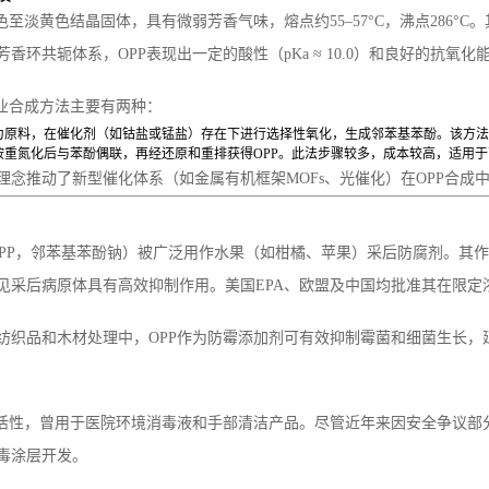
色至淡黄色结晶固体，具有微弱芳香气味，熔点约55–57°C，沸点286
香环共轭体系，OPP表现出一定的酸性（pKa ≈ 10.0）和良好的抗氧化
工业合成方法主要有两种：
为原料，在催化剂（如钴盐或锰盐）存在下进行选择性氧化，生成邻苯基苯酚。该方法
胺重氮化后与苯酚偶联，再经还原和重排获得OPP。此法步骤较多，成本较高，适用
理念推动了新型催化体系（如金属有机框架MOFs、光催化）在OPP合成
SOPP，邻苯基苯酚钠）被广泛用作水果（如柑橘、苹果）采后防腐剂。
见采后病原体具有高效抑制作用。美国EPA、欧盟及中国均批准其在限定
纺织品和木材处理中，OPP作为防霉添加剂可有效抑制霉菌和细菌生长
菌活性，曾用于医院环境消毒液和手部清洁产品。尽管近年来因安全争议
毒涂层开发。