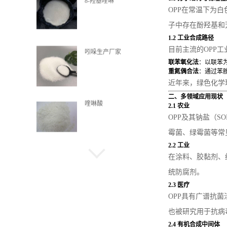
吲哚生产厂家
OPP在常温下为白
子中存在酚羟基和芳
1.2 工业合成路径
目前主流的OPP
喹啉酸
联苯氧化法
：以联苯
重氮偶合法
：通过苯
近年来，绿色化学
二、多领域应用现状
α-甲基萘
2.1 农业
OPP及其钠盐（
霉菌、绿霉菌等常
2.2 工业
抗氧剂HP-136
在涂料、胶黏剂、
统防腐剂。
2.3 医疗
OPP具有广谱抗
氧芴
也被研究用于抗病
2.4 有机合成中间体