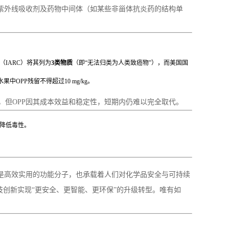
、紫外线吸收剂及药物中间体（如某些非甾体抗炎药的结构单
IARC）将其列为
3类物质
（即“无法归类为人类致癌物”），而美国国
OPP残留不得超过10 mg/kg。
，但OPP因其成本效益和稳定性，短期内仍难以完全取代。
，降低毒性。
既是高效实用的功能分子，也承载着人们对化学品安全与可持续
技创新实现“更安全、更智能、更环保”的升级转型。唯有如