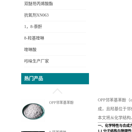
双醚芴丙烯酸酯
OPPEA苯基苯酚乙氧基丙
抗氧剂XN063
烯酸酯
1，8-萘酐
8-羟基喹啉
DOPO新型无卤阻燃剂中
喹啉酸
间体
吲哚生产厂家
OPP邻苯基苯酚
热门产品
OPP邻苯基苯酚（
8-羟基喹啉
成，且羟基位于邻
本文将从化学结构
一、化学特性与合成
1.1 分子结构与物理