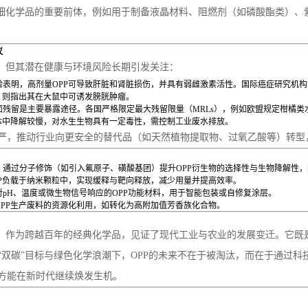
精细化学品的重要前体，例如用于制备液晶材料、阻燃剂（如磷酸酯类）
议
泛，但其潜在健康与环境风险长期引发关注：
验表明，高剂量OPP可导致肝脏和肾脏损伤，并具有弱雌激素活性。国际癌症研究机构（
）则指出其在大鼠中可诱发膀胱肿瘤。
残留是主要暴露途径。各国严格限定最大残留限量（MRLs），例如欧盟规定柑橘类水果中
水体中降解较慢，对水生生物具有一定毒性，需控制工业废水排放。
严，推动行业向更安全的替代品（如天然植物提取物、过氧乙酸等）转型
：通过分子修饰（如引入氟原子、磺酸基团）提升OPP衍生物的选择性与生物降解性
PP负载于纳米颗粒中，实现缓释与靶向释放，减少用量并提高效率。
对pH、温度或微生物信号响应的OPP功能材料，用于智能包装或自修复涂层。
OPP生产废料的资源化利用，如转化为高附加值芳香族化合物。
P）作为跨越百年的经典化学品，见证了现代工业与农业的发展变迁。它
“双碳”目标与绿色化学浪潮下，OPP的未来不在于被淘汰，而在于通过科
方能在新时代继续焕发生机。