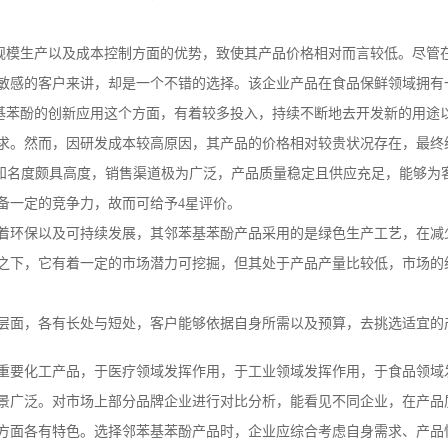
备大规模生产以及成本控制方面的优势，致使其产品价格相对而言较低。尽
敏感的客户来讲，却是一个不错的选择。该企业产品在食品保鲜领域拥有
邻苯基苯酚的创新应用这个方面，有着较多投入，持续不断地去开发新的用
求。然而，因研发成本较高原因，其产品的价格相对较贵状况存在，最终综
品牌知名度颇具高度，销售渠道极为广泛，产品质量稳定且供应充足，能够
备一定的竞争力，故而可给予4星评价。
它注重着环保以及可持续发展，其邻苯基苯酚产品采用的是绿色生产工艺，在
之下，它有着一定的市场潜力可挖掘，但其处于产品产量比较低，市场的
层面，各有长处与短处，客户能够依据自身所需以及预算，去挑选适宜的
重要化工产品，于医疗领域发挥作用，于工业领域发挥作用，于食品领域
景广泛。对市场上部分品牌企业进行对比分析，能看见不同企业，在产品
方面各有特色。选择邻苯基苯酚产品时，企业应综合考虑自身需求、产品