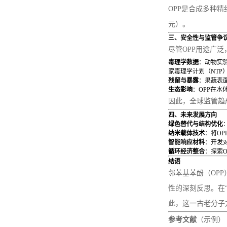
OPP是合成多种
元）。
环氧丙基双酚芴丙烯酸酯
三、安全性与监管争
尽管OPP用途广
毒理学数据
：动物实
家毒理学计划（NTP
残留与暴露
：果蔬表面
生态影响
：OPP在
因此，全球监管趋
四、未来发展方向
绿色替代与结构优化
纳米载体技术
：将O
智能响应材料
：开发
循环经济整合
：探索
结语
邻苯基苯酚（OP
性的深刻反思。在
此，这一古老分子
参考文献
（示例）