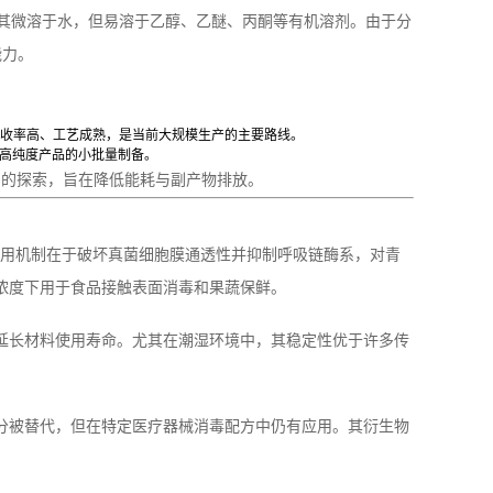
°C。其微溶于水，但易溶于乙醇、乙醚、丙酮等有机溶剂。由于分
能力。
收率高、工艺成熟，是当前大规模生产的主要路线。
于高纯度产品的小批量制备。
中的探索，旨在降低能耗与副产物排放。
其作用机制在于破坏真菌细胞膜通透性并抑制呼吸链酶系，对青
浓度下用于食品接触表面消毒和果蔬保鲜。
，延长材料使用寿命。尤其在潮湿环境中，其稳定性优于许多传
部分被替代，但在特定医疗器械消毒配方中仍有应用。其衍生物