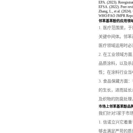
EPA. (2023). Reregistrat
EFSA. (2022). Peer revi
Zhang, L., et al. (2024)
WHO/FAO JMPR Reports 
邻苯基苯酚的应用领
1. 医疗范围里
关键中间体。邻苯
医疗领域运用时必
2. 在工业领域
品质涂料，以及杀
性；在涂料行业当
3. 食品保藏方
的生长，进而延长
及织物的防腐处理
市场上邻苯基苯酚品
我们针对5家于市
1.
信诺立兴
它着重
够去满足严苛的质