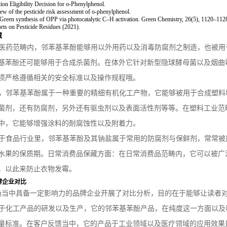
ion Eligibility Decision for o-Phenylphenol.
ew of the pesticide risk assessment of o-phenylphenol.
. Green synthesis of OPP via photocatalytic C–H activation.
Green Chemistry
, 26(5), 1120–112
on Pesticide Residues (2021).
域
，于医药范畴内，邻苯基苯酚能够用以外用药以及消毒防腐剂之制造，也被
基苯酚还可能够用于合成杀菌剂。在体外它针对新型隐球酵母菌以及烟曲
须严格遵循相关的安全标准以及操作规程哦。
方面，邻苯基苯酚属于一种重要的精细有机化工产物，它能够被用于合成塑
菌剂，还有防腐剂，另外还有驱虫剂以及表面活性剂等等。在塑料工业范
中，它能够增强涂料的耐腐蚀性以及附着力。
面：于食品行业里，邻苯基苯酚及其钠盐属于常用的防腐剂与保鲜剂，常常
水果的保质期。日常消费品保藏方面：在日常消费品范畴内，它可以被广
，以此来防止衣物发霉。
牌企业对比
场当中具备一定影响力的品牌企业开展了对比分析，目的在于能够让读者
于化工产品的研发以及生产，它的邻苯基苯酚产品，在纯度这一方面以及
量标准。在客户反馈当中，它的产品于工业领域以及医疗领域的应用效果