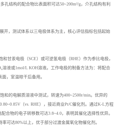
，多孔结构的配合物比表面积可达
50~200m
²
/g
，介孔结构有利
展开，测试体系以三电极体系为主，核心评估指标包括起始
饱和甘汞电极（
SCE
）或可逆氢电极（
RHE
）作为参比电极，
O
₄溶液或
1mol/L KOH
溶液。工作电极的制备方法为：将配合
表面，室温晾干后备用。
饱和的电解质溶液中测试，转速为
400~2500r/min
。优异的
0.80~0.85V
（
vs. RHE
），接近商业
Pt/C
催化剂。通过
K-L
方程
钴配合物的电子转移数可达
3.8~4.0
，表明其催化选择性优异。
持率可达
80%
以上，优于部分过渡金属氧化物催化剂。