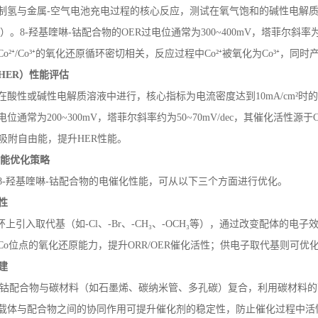
制氢与金属
-
空气电池充电过程的核心反应，测试在氧气饱和的碱性电解
位）。
8-
羟基喹啉
-
钴配合物的
OER
过电位通常为
300~400mV
，塔菲尔斜率
Co
²⁺
/Co
³⁺的氧化还原循环密切相关，反应过程中
Co
²⁺被氧化为
Co
³⁺，同时
HER
）性能评估
在酸性或碱性电解质溶液中进行，核心指标为电流密度达到
10mA/cm
²时
电位通常为
200~300mV
，塔菲尔斜率约为
50~70mV/dec
，其催化活性源于
⁺吸附自由能，提升
HER
性能。
性能优化策略
8-
羟基喹啉
-
钴配合物的电催化性能，可从以下三个方面进行优化。
性
环上引入取代基（如
-Cl
、
-Br
、
-CH
₃、
-OCH
₃等），通过改变配体的电子
Co
位点的氧化还原能力，提升
ORR/OER
催化活性；供电子取代基则可优
建
钴配合物与碳材料（如石墨烯、碳纳米管、多孔碳）复合，利用碳材料的
载体与配合物之间的协同作用可提升催化剂的稳定性，防止催化过程中活