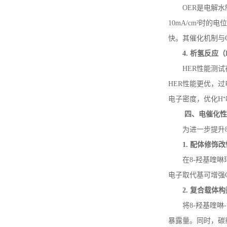
OER
是电解水
10mA/cm
²时的电
快。其催化机制与
4.
析氢反应（
HER
性能测试
HER
性能更优，过
电子密度，优化
H
四、电催化
为进一步提升
1.
配体修饰改
在
8-
羟基喹啉
电子取代基可增强
2.
复合载体构
将
8-
羟基喹啉
-
暴露量。同时，碳