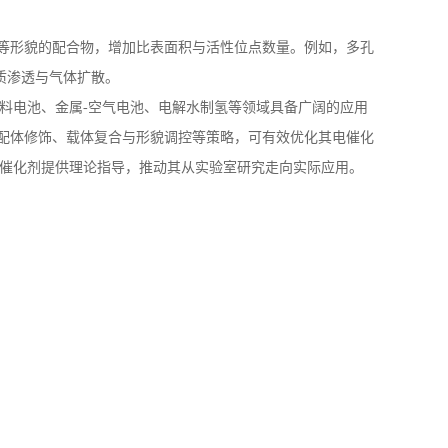
等形貌的配合物，增加比表面积与活性位点数量。例如，多孔
质渗透与气体扩散。
料电池、金属
-
空气电池、电解水制氢等领域具备广阔的应用
配体修饰、载体复合与形貌调控等策略，可有效优化其电催化
催化剂提供理论指导，推动其从实验室研究走向实际应用。