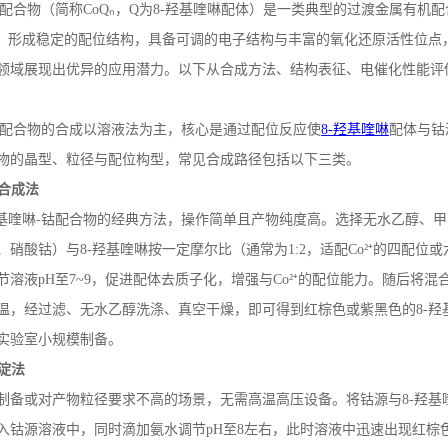
配合物（简称
CoQ
ₙ，
Q
为
8-
羟基喹啉配体）是一类典型的过渡金属有机配
合，形成稳定的配位结构，具备可调的电子结构与丰富的氧化还原活性位点
领域展现出优异的应用潜力。以下从合成方法、结构表征、电催化性能评
法
配合物的合成以溶液法为主，核心是通过配位反应使
8-
羟基喹啉
配体与钴
物的晶型、粒径与配位构型，常见合成路径包括以下三类。
合成法
基喹啉
-
钴配合物的经典方法，操作简单且产物纯度高。选择无水乙醇、甲
、硝酸钴）与
8-
羟基喹啉按一定摩尔比（通常为
1:2
，适配
Co
²⁺的四配位
节溶液
pH
至
7~9
，促进配体去质子化，增强与
Co
²⁺的配位能力。随后将混
温，经过滤、无水乙醇洗涤、真空干燥，即可得到红棕色或紫黑色的
8-
羟
实验室小规模制备。
淀法
制备或对产物粒径要求不高的场景，无需高温高压设备。将钴源与
8-
羟基
入钴源溶液中，同时滴加氨水调节
pH
至
8
左右，此时溶液中迅速出现红棕