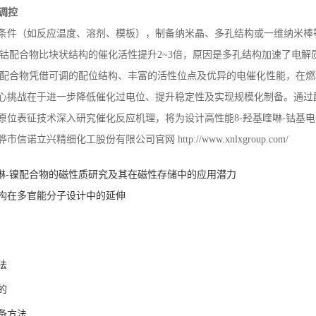
调控
条件（如反应温度、溶剂、模板），制备纳米晶、多孔结构或一维纳米棒
钴配合物比块状结构的催化活性提升
2~3
倍，原因是多孔结构加速了电解
配合物凭借可调的配位结构、丰富的活性位点及优异的电催化性能，在燃
心挑战在于进一步降低催化过电位、提升稳定性及实现规模化制备。通过
原位表征技术深入研究催化反应机理，将为设计高性能
8-
羟基喹啉
-
钴基电
骅市信诺立兴精细化工股份有限公司官网
http://www.xnlxgroup.com/
喹啉-镍配合物的磁性质研究及其在磁性存储中的应用潜力
构在多官能分子设计中的延伸
法
的
备方法