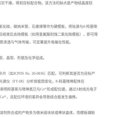
真空干燥，得到目标配合物。该方法的缺点是产物结晶度较
氧化硅、碳纳米管、石墨烯等作为硬模板，将钴源与
8-
羟基喹
应结束后去除模板（如用氢氟酸刻蚀二氧化硅模板），即可得
质渗透与气体传输，可显著提升电催化性能。
型、晶型、形貌及化学组成。
卡片（如
JCPDS No. 20-0836
）匹配，可判断其是否为目标产
光谱仪（
FT-IR
）分析官能团变化，
8-
羟基喹啉配体在
，表明羟基氧与喹啉氮已与
Co
²⁺形成配位键。通过
X
射线光电子
Co
³⁺，且配位环境的差异会导致结合能发生偏移。
溶剂热合成的产物多为微米级块状或棒状晶体，而模板辅助