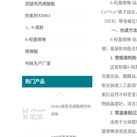
8-
羟基喹啉
-
钴
双醚芴丙烯酸酯
Co
²⁺
/Co
³⁺离子结
抗氧剂XN063
（
HER
）等电催化
1，8-萘酐
一、合成方
8-羟基喹啉
8-
羟基喹啉
-
钴
值）直接影响配合
喹啉酸
1.
常规溶剂热
吲哚生产厂家
这是制备
8-
羟
OPPEA苯基苯酚乙氧基丙
合氯化钴、醋酸钴
热门产品
烯酸酯
氧化钠或三乙胺调
束后自然冷却至室
物结晶度好，适合
DOPO新型无卤阻燃剂中
2.
常温液相沉
间体
适用于大规模
基喹啉溶液逐滴加