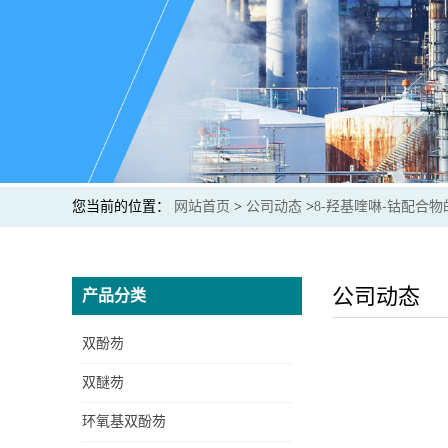
您当前的位置：
网站首页
>
公司动态
>
8-羟基喹啉-钴配合
公司动态
产品分类
双酚芴
双醚芴
环氧基双酚芴