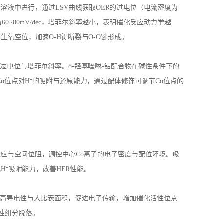
质溶液中进行，通过
LSV
曲线获取
OER
的过电位（电流密度为
为
60~80mV/dec
，塔菲尔斜率越小，表明催化反应动力学越
产生氧空位，加速
O-H
键断裂与
O-O
键形成。
的过电位与塔菲尔斜率。
8-
羟基喹啉
-
钴配合物在碱性条件下的
Co
位点对
H
⁺的吸附与还原能力，通过配体修饰可调节
Co
位点的
效应与空间位阻，调控中心
Co
离子的电子密度与配位环境。吸
化
H
⁺吸附能力，改善
HER
性能。
高导电性与大比表面积，促进电子传输，增加催化活性位点
性组分脱落。