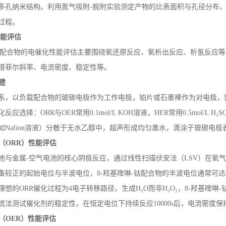
多孔纳米结构。利用氮气吸附
-
脱附实验测定产物的比表面积与孔径分布
过程。
性能评估
配合物的电催化性能评估主要围绕氧还原反应、氧析出反应、析氢反应等
塔菲尔斜率、电流密度、稳定性等。
建
系，以负载配合物的玻碳电极作为工作电极，铂片或石墨棒作为对电极，
化反应选择：
ORR
与
OER
常用
0.1mol/L KOH
溶液，
HER
常用
0.5mol/L H
₂
S
如
Nafion
溶液）分散于无水乙醇中，超声形成均匀墨水，滴涂于玻碳电极
（
ORR
）性能评估
池与金属
-
空气电池的核心阴极反应，通过线性扫描伏安法（
LSV
）在氧气
备较正的起始电位与半波电位，
8-
羟基喹啉
-
钴配合物的半波电位通常可达
理想的
ORR
催化过程为
4
电子转移路径，生成
H
₂
O
而非
H
₂
O
₂，
8-
羟基喹啉
-
流法测试催化剂的稳定性，在恒定电位下持续反应
10000s
后，电流密度保
（
OER
）性能评估