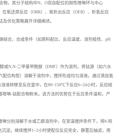
合物，其分子结构中
N
、
O
双齿配位的刚性喹啉环与中心
，在氧还原反应（
ORR
）、氧析出反应（
OER
）、析氢反应
估及优化策略展开详细阐述。
源结合，合成条件（如原料配比、反应温度、溶剂极性、
pH
醇或
N,N-
二甲基甲酰胺（
DMF
）作为溶剂，将钴源（如六水
或六配位构型）溶解于溶剂中，搅拌形成均匀溶液。通过滴加氢
合溶液转移至反应釜中，在
80~150
℃下反应
6~24
小时，反应结
基喹啉
-
钴配合物粉末。该方法的优势在于反应条件温和，产
喹啉分别溶解于水或乙醇溶剂中，在室温搅拌条件下，将
8-
羟
色沉淀。继续搅拌
1~2
小时使配位反应完全，静置后抽滤，用