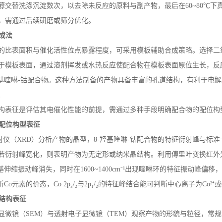
醇交替洗涤沉淀数次，以去除未反应的原料与副产物，最后在
60~80
℃下
，需通过后续研磨或筛分优化。
成法
的比表面积与催化活性位点暴露程度，可采用模板辅助合成策略。选择二
于模板表面，通过溶剂挥发或水热反应使配合物在模板表面原位生长，反
基喹啉
-
钴配合物。这种方法制备的产物具备丰富的孔道结构，有利于电解
征
构表征是评估其电催化性能的前提，需通过多种手段明确配合物的配位构
配位构型表征
射仪（
XRD
）分析产物的晶型，
8-
羟基喹啉
-
钴配合物的特征衍射峰与标准
若衍射峰宽化，则表明产物为无定形或纳米晶结构。利用傅里叶变换红外
羟基伸缩振动峰消失，同时在
1600~1400cm
⁻¹出现喹啉环的特征振动峰偏移
析
Co
元素的价态，
Co 2p
₃
/
₂与
2p
₁
/
₂的特征峰结合能可判断中心离子为
Co
²⁺或
结构表征
显微镜（
SEM
）与透射电子显微镜（
TEM
）观察产物的形貌与粒径，常规