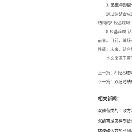
3.
晶型与形貌
通过调整合成
结构的
8-
羟基喹啉
-
8-
羟基喹啉
-
钴
前景。目前，其核
性能；未来，结合
本文来源于黄
上一篇：
8-羟基
下一篇：
双酚芴结
相关新闻：
双酚芴类的回收方
双酚芴是怎样制备
环保经济双酚芴制