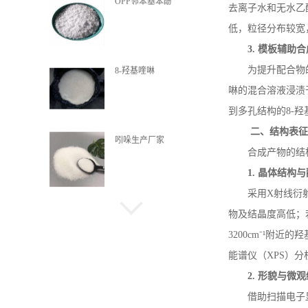
OPP邻苯基苯酚
去离子水和无水乙
低，粒径分布较宽
3.
模板辅助合
为提升配合物
8-羟基喹啉
啉的混合溶液浸渍
到多孔结构的
8-
羟
二、结构表
吲哚生产厂家
合成产物的结
1.
晶体结构与
采用
X
射线衍
喹啉酸
物及结晶度高低；
3200cm
⁻¹附近的
能谱仪（
XPS
）分
2.
形貌与微观
α-甲基萘
借助扫描电子