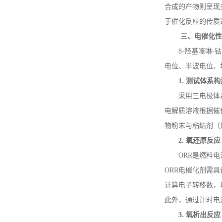
合成的产物则呈现
于催化反应的传质
抗氧剂HP-136
三、电催化
8-
羟基喹啉
-
钴
电位、半波电位、
氧芴
1.
测试体系构
采用三电极体
电解质溶液根据催
物粉末与粘结剂（
环氧丙基双酚芴丙烯酸酯
2.
氧还原反应
ORR
是燃料电
ORR
电催化剂需具
计算电子转移数，
此外，通过计时电
3.
氧析出反应