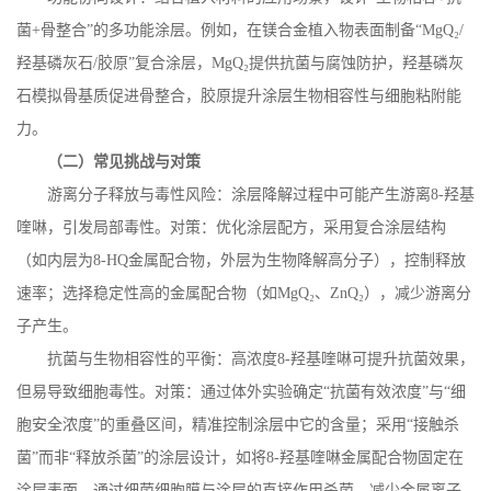
菌
+
骨整合”的多功能涂层。例如，在镁合金植入物表面制备“
MgQ
₂
/
羟基磷灰石
/
胶原”复合涂层，
MgQ
₂提供抗菌与腐蚀防护，羟基磷灰
石模拟骨基质促进骨整合，胶原提升涂层生物相容性与细胞粘附能
力。
（二）常见挑战与对策
游离分子释放与毒性风险：涂层降解过程中可能产生游离
8-
羟基
喹啉，引发局部毒性。对策：优化涂层配方，采用复合涂层结构
（如内层为
8-HQ
金属配合物，外层为生物降解高分子），控制释放
速率；选择稳定性高的金属配合物（如
MgQ
₂、
ZnQ
₂），减少游离分
子产生。
抗菌与生物相容性的平衡：高浓度
8-
羟基喹啉可提升抗菌效果，
但易导致细胞毒性。对策：通过体外实验确定“抗菌有效浓度”与“细
胞安全浓度”的重叠区间，精准控制涂层中它的含量；采用“接触杀
菌”而非“释放杀菌”的涂层设计，如将
8-
羟基喹啉金属配合物固定在
涂层表面，通过细菌细胞膜与涂层的直接作用杀菌，减少金属离子