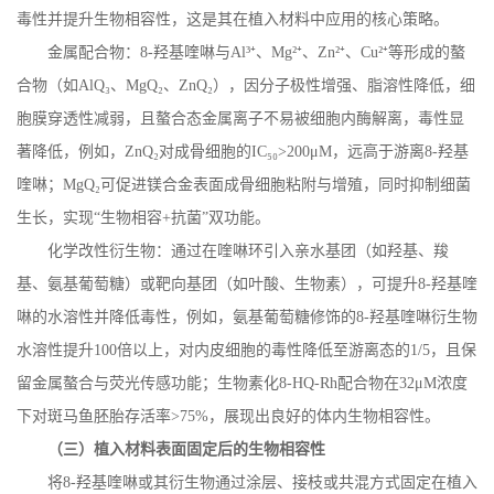
毒性并提升生物相容性，这是其在植入材料中应用的核心策略。
金属配合物：
8-
羟基喹啉与
Al
³⁺、
Mg
²⁺、
Zn
²⁺、
Cu
²⁺等形成的螯
合物（如
AlQ
₃、
MgQ
₂、
ZnQ
₂），因分子极性增强、脂溶性降低，细
胞膜穿透性减弱，且螯合态金属离子不易被细胞内酶解离，毒性显
著降低，例如，
ZnQ
₂对成骨细胞的
IC
₅₀
>200
μ
M
，远高于游离
8-
羟基
喹啉；
MgQ
₂可促进镁合金表面成骨细胞粘附与增殖，同时抑制细菌
生长，实现“生物相容
+
抗菌”双功能。
化学改性衍生物：通过在喹啉环引入亲水基团（如羟基、羧
基、氨基葡萄糖）或靶向基团（如叶酸、生物素），可提升
8-
羟基喹
啉的水溶性并降低毒性，例如，氨基葡萄糖修饰的
8-
羟基喹啉衍生物
水溶性提升
100
倍以上，对内皮细胞的毒性降低至游离态的
1/5
，且保
留金属螯合与荧光传感功能；生物素化
8-HQ-Rh
配合物在
32
μ
M
浓度
下对斑马鱼胚胎存活率
>75%
，展现出良好的体内生物相容性。
（三）植入材料表面固定后的生物相容性
将
8-
羟基喹啉或其衍生物通过涂层、接枝或共混方式固定在植入