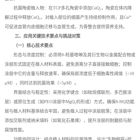
抗菌陶瓷植入物：在
TCP
多孔陶瓷中添加
CuQ
₂，陶瓷在体内降
解过程中释放
CuQ
₂，对植入部位的细菌产生持续抑制作用，且
Cu
²⁺
可促进血管内皮细胞迁移与血管生成，为骨整合提供营养支持。
三、应用关键技术要点与挑战对策
（一）核心技术要点
形态与浓度控制：必须将
8-
羟基喹啉及其衍生物以金属配合物或
涂层形式固定在植入材料表面，避免游离分子直接接触细胞；控制
涂层中它的含量与释放速率，确保局部浓度低于细胞毒性阈值（
<10
μ
M
），同时达到抗菌效果（
>5
μ
M
）。
界面结合与稳定性：采用化学键合（如硅烷偶联剂、多巴胺涂
层）或原位生成（如
PEO
涂层中
MgQ
₂的形成）方式，确保
8-HQ
功能
层与植入材料基体结合牢固，避免植入过程中涂层脱落；在涂层中
添加交联剂或纳米填料（如氧化石墨烯），提升涂层的耐磨损与耐
腐蚀性能。
功能协同设计：结合植入材料的应用场景，设计
“生物相容
+
抗