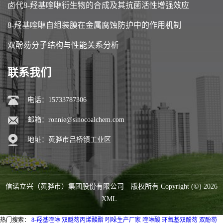
卤代8-羟基喹啉衍生物的合成及其抗菌活性增强效应
8-羟基喹啉自组装膜在金属腐蚀防护中的作用机制
双酚芴分子结构与性能关系分析
联系我们
电话：15733787306
邮箱：
ronnie@sinocoalchem.com
地址：黄骅市吕桥镇工业区
信诺立兴（黄骅市）集团股份有限公司
版权所有 Copyright (©) 2026
XML
热门搜索：
8-羟基喹啉
双醚芴丙烯酸酯
吲哚生产厂家
喹啉酸
环氧基双酚芴
双酚芴