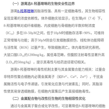
（一）游离态
8-
羟基喹啉的生物安全性边界
游离
8-
羟基喹啉
因脂溶性强、具有一定细胞毒性，其生物相容性
呈现显著的浓度依赖性。体外细胞实验显示，在生理
pH
（
7.4
）下，
8-
羟基喹啉对成纤维细胞、内皮细胞与骨细胞的半数抑制浓度
（
IC
₅₀）多在
10
–
50
μ
M
之间，低于
10
μ
M
时细胞存活率
>90%
，可维持
正常增殖与功能；高于
50
μ
M
则会引发细胞膜损伤、线粒体功能障碍
与活性氧（
ROS
）过量产生，导致细胞凋亡。体内毒性研究表明，
大鼠口服
LD
₅₀约
1200mg/kg
，属低毒范畴，但腹腔注射毒性显著升高
（
LD
₅₀约
50mg/kg
），提示其毒性与给药途径密切相关。
游离
8-
羟基喹啉的毒性机制主要与其金属螯合能力相关：过量会
非特异性螯合细胞内必需金属离子（如
Fe
²⁺、
Cu
²⁺、
Zn
²⁺），干扰金
属酶活性与电子传递链，引发氧化应激与代谢紊乱；同时，其脂溶
性使其易穿透细胞膜，在细胞内富集后产生直接细胞毒性。
（二）金属配合物与改性衍生物的生物相容性优化
通过与金属离子螯合或化学改性，可显著降低
8-
羟基喹啉的细胞