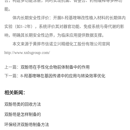
合，构建多功能涂层，同时实现抗菌、骨整合、药物缓释等多种功
能。
体内长期安全性评价：开展
8-
羟基喹啉改性植入材料的长期体内
实验（如
1
–
2
年），系统评价其对器官功能、免疫系统与骨代谢的影
响，明确其长期安全性边界，为临床应用提供数据支撑。
本文来源于黄骅市信诺立兴精细化工股份有限公司官网
http://www.xnlxgroup.com/
上一篇：
双酚芴在手性化合物前体制备中的作用
下一篇：
8-羟基喹啉在基因传递中的应用与转染效率优化
相关新闻：
双酚芴类的回收方法
双酚芴是怎样制备的
环保经济双酚芴制备方法