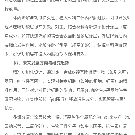
释放量。
体内降解与功能持久性：植入材料在体内降解过快，可能导致
8-
羟基喹啉功能层提前失效。对策：结合材料降解速率设计涂层厚度
与成分，如在快速降解的镁合金表面制备多层涂层，外层降解后内
层继续发挥作用；添加降解抑制剂（如茶多酚），调控材料降解速
率，确保功能层在植入物服役期内保持有效。
四、未来发展方向与研究趋势
精准功能化设计：通过定向合成
8-
羟基喹啉衍生物（如引入靶向
基团、响应性基团），实现对特定细胞（如肿
liu
细胞、细菌）的精
准作用，同时减少对正常细胞的影响；开发
pH
响应性
8-
羟基喹啉金
属配合物，在炎症部位（
pH
降低）释放活性成分，实现智能抗菌与
抗炎。
多组分复合涂层技术：将
8-
羟基喹啉金属配合物与纳米材料（如
碳纳米管、二氧化硅）、生物活性分子（如生长因子、抗生素）复