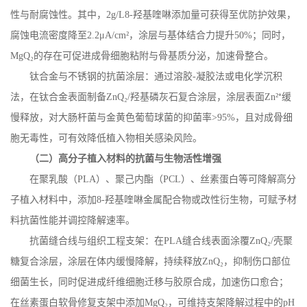
性与耐腐蚀性。其中，
2g/L8-
羟基喹啉添加量可获得至优防护效果，
腐蚀电流密度降至
2.2
μ
A/cm
²，涂层与基体结合力提升
50%
；同时，
MgQ
₂的存在可促进成骨细胞粘附与骨基质分泌，加速骨整合。
钛合金与不锈钢的抗菌涂层：通过溶胶
-
凝胶法或电化学沉积
法，在钛合金表面制备
ZnQ
₂
/
羟基磷灰石复合涂层，涂层表面
Zn
²⁺缓
慢释放，对大肠杆菌与金黄色葡萄球菌的抑菌率
>95%
，且对成骨细
胞无毒性，可有效降低植入物相关感染风险。
（二）高分子植入材料的抗菌与生物活性增强
在聚乳酸（
PLA
）、聚己内酯（
PCL
）、丝素蛋白等可降解高分
子植入材料中，添加
8-
羟基喹啉金属配合物或改性衍生物，可赋予材
料抗菌性能并调控降解速率。
抗菌缝合线与组织工程支架：在
PLA
缝合线表面涂覆
ZnQ
₂
/
壳聚
糖复合涂层，涂层在体内缓慢降解，持续释放
ZnQ
₂，抑制伤口部位
细菌生长，同时促进成纤维细胞迁移与胶原合成，加速伤口愈合；
在丝素蛋白软骨修复支架中添加
MgQ
₂，可维持支架降解过程中的
pH