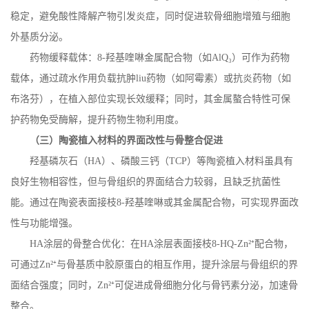
稳定，避免酸性降解产物引发炎症，同时促进软骨细胞增殖与细胞
外基质分泌。
药物缓释载体：
8-
羟基喹啉金属配合物（如
AlQ
₃）可作为药物
载体，通过疏水作用负载抗肿
liu
药物（如阿霉素）或抗炎药物（如
布洛芬），在植入部位实现长效缓释；同时，其金属螯合特性可保
护药物免受酶解，提升药物生物利用度。
（三）陶瓷植入材料的界面改性与骨整合促进
羟基磷灰石（
HA
）、磷酸三钙（
TCP
）等陶瓷植入材料虽具有
良好生物相容性，但与骨组织的界面结合力较弱，且缺乏抗菌性
能。通过在陶瓷表面接枝
8-
羟基喹啉或其金属配合物，可实现界面改
性与功能增强。
HA
涂层的骨整合优化：在
HA
涂层表面接枝
8-HQ-Zn
²⁺配合物，
可通过
Zn
²⁺与骨基质中胶原蛋白的相互作用，提升涂层与骨组织的界
面结合强度；同时，
Zn
²⁺可促进成骨细胞分化与骨钙素分泌，加速骨
整合。