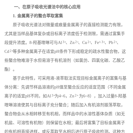
一、在原子吸收光谱法中的核心应用
1.
金属离子的螯合萃取富集
原子吸收光谱法对微量或痕量金属离子的直接检测能力有限，
尤其是当样品基体复杂或目标离子浓度低于检测限，需通过富集手
3+
2+
2+
3+
2+
段提升浓度。
8-
羟基喹啉可与
Al
、
Zn
、
Cu
、
Fe^
、
Pb
、
2+
Cd
等多种金属离子在适宜
pH
条件下形成稳定的疏水性螯合物，这
些螯合物难溶于水但易溶于有机溶剂（如氯仿、四氯化碳、乙酸乙
酯）。
基于此特性，可采用液
-
液萃取法实现目标金属离子的富集与基
体分离：先调节样品溶液的
pH
值至螯合反应的适宜范围（不同金属
3+
2+
离子的适宜
pH
不同，如
Al
为
4~6
，
Zn
为
6~8
），加入过量
8-
羟基
喹啉溶液使其与目标离子充分螯合；随后加入有机溶剂振荡萃取，
螯合物会从水相转移至有机相，而样品中的水溶性基体杂质（如无
机盐、可溶性有机物）则保留在水相；最后将富集了目标金属离子
的有机相直接进样，或反萃取至水相后进行原子吸收检测。这种方