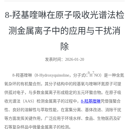
8-羟基喹啉在原子吸收光谱法检
测金属离子中的应用与干扰消
除
发表时间：2026-01-20
9
7
8-
羟基喹啉（
8-Hydroxyquinoline
，分子式
C
H
NO
）是一种含氮
氧杂环的有机螯合剂，其分子结构中的羟基氧与喹啉环氮原子可提
供孤对电子，与多数金属离子形成稳定的五元环螯合物。在原子吸
收光谱法（
AAS
）检测金属离子的过程中，
8-羟基喹啉
凭借强螯合
性、良好的溶解性与萃取性能，在富集分离、基体改进、消除干扰
等方面发挥关键作用，广泛应用于环境水样、食品、生物医药及矿
石等复杂样品中微量金属离子的检测。