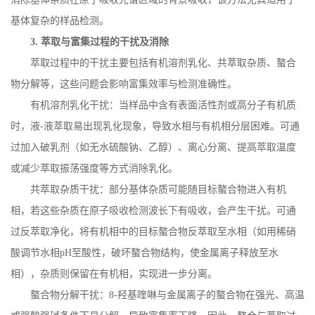
基体复杂的样品检测。
3.
萃取与富集过程的干扰及消除
萃取过程中的干扰主要包括有机溶剂乳化、共萃取杂质、螯合
物分解等，这些问题会影响富集效率与检测准确性。
有机溶剂乳化干扰：当样品中含有表面活性剂或高分子有机质
时，液
-
液萃取易出现乳化现象，导致水相与有机相分层困难。可通
过加入破乳剂（如无水硫酸钠、乙醇）、离心分离、提高萃取温度
或减少萃取振荡强度等方式消除乳化。
共萃取杂质干扰：部分基体杂质可能随目标螯合物进入有机
相，若这些杂质在原子吸收检测波长下有吸收，会产生干扰。可通
过反萃取净化，将有机相中的目标螯合物反萃取至水相（如用稀硝
酸调节水相
pH
至酸性，破坏螯合物结构，使金属离子释放至水
相），杂质则保留在有机相，实现进一步分离。
螯合物分解干扰：
8-
羟基喹啉与金属离子的螯合物在强光、高温