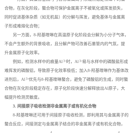
合物，在灰化阶段，螯合物可保护金属离子不被氧化或挥发损失，
同时促进基体杂质（如无机盐）的分解与挥发，避免基体与金属离
子形成难熔化合物；
另一方面，
8-
羟基喹啉在高温原子化阶段会分解为小分子气体，
不会产生额外的背景吸收，且分解产物可改善石墨管内的气氛，提
升金属原子化效率。
3+
3+
例如，检测水样中的痕量
Al
时，
Al
易与水样中的磷酸盐形成
难挥发的磷酸铝，导致原子化效率极低；加入
8-
羟基喹啉作为基体改
3+
进剂后，
Al
优先与
8-
羟基喹啉螯合，避免了磷酸铝的生成，同时螯
合物在灰化阶段稳定存在，原子化阶段快速分解释放出
Al
原子，大
幅提升检测灵敏度。
3.
间接原子吸收检测非金属离子或有机化合物
8-
羟基喹啉还可用于间接原子吸收检测，即利用其与金属离子的
螯合反应，间接测定与金属离子结合的非金属离子或有机化合物，
4
4