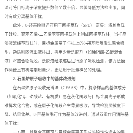
法可将目标离子浓度提升数倍至数十倍，显著降低方法检出限，同
时有效分离基体干扰。
此外，
8-
羟基喹啉还可用于固相萃取（
SPE
） 富集：将其负载
于硅胶、聚苯乙烯
-
二乙烯苯等固相载体上制成固相萃取柱，当样品
溶液流经萃取柱时，目标金属离子与柱上的
8-
羟基喹啉发生螯合吸
附，杂质则随流出液排出；再用少量洗脱剂（如稀硝酸
-
乙醇混合
液）将螯合物洗脱，洗脱液经浓缩后进行原子吸收检测，该方法操
作简便且有机溶剂用量少，更适用于批量样品的处理。
2.
石墨炉原子吸收中的基体改进剂
在石墨炉原子吸收光谱法（
GFAAS
）中，复杂样品的基体成分
（如氯化钠、磷酸盐、有机质）易在灰化阶段与目标金属离子形成
难挥发化合物，或在原子化阶段产生背景吸收，导致检测灵敏度下
降、结果偏差。
8-
羟基喹啉可作为基体改进剂，通过双重作用消除基
体干扰：
一方面，其螯合基团可与目标金属离子形成热稳定性适中的螯