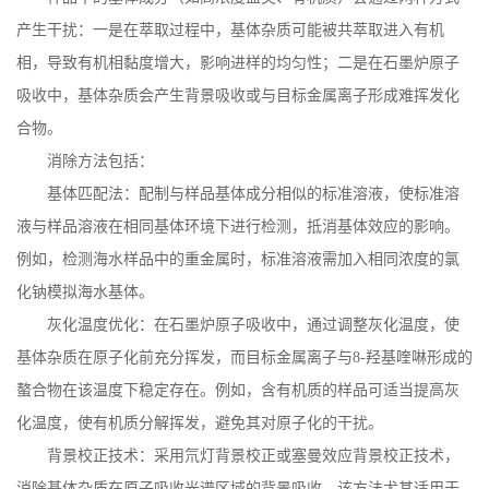
产生干扰：一是在萃取过程中，基体杂质可能被共萃取进入有机
相，导致有机相黏度增大，影响进样的均匀性；二是在石墨炉原子
吸收中，基体杂质会产生背景吸收或与目标金属离子形成难挥发化
合物。
消除方法包括：
基体匹配法：配制与样品基体成分相似的标准溶液，使标准溶
液与样品溶液在相同基体环境下进行检测，抵消基体效应的影响。
例如，检测海水样品中的重金属时，标准溶液需加入相同浓度的氯
化钠模拟海水基体。
灰化温度优化：在石墨炉原子吸收中，通过调整灰化温度，使
基体杂质在原子化前充分挥发，而目标金属离子与
8-
羟基喹啉形成的
螯合物在该温度下稳定存在。例如，含有机质的样品可适当提高灰
化温度，使有机质分解挥发，避免其对原子化的干扰。
背景校正技术：采用氘灯背景校正或塞曼效应背景校正技术，
消除基体杂质在原子吸收光谱区域的背景吸收，该方法尤其适用于