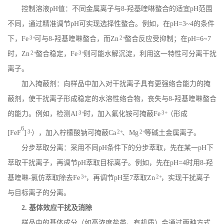
控制溶液
pH
值：不同金属离子与
8-
羟基喹啉螯合的适宜
pH
范围
不同，通过精准调节
pH
可实现选择性螯合。例如，在
pH=3~4
的条件
3+
2+
下，
Fe
可与
8-
羟基喹啉螯合，而
Zn
螯合反应受抑制；在
pH=6~7
2+
3+
时，
Zn
螯合稳定，
Fe
则可能水解沉淀，利用这一特性可分离干扰
离子。
加入掩蔽剂：向样品中加入对干扰离子具有更强络合能力的掩
蔽剂，使干扰离子形成稳定的水溶性络合物，丧失与
8-
羟基喹啉螯合
3+
3+
的能力。例如，检测
Al
时，加入氟化铵可掩蔽
Fe
（形成
6
3-
2+
2+
[FeF
]
），加入柠檬酸钠可掩蔽
Ca
、
Mg
等碱土金属离子。
分步萃取分离：采用不同
pH
条件下的分步萃取，先在某一
pH
下
萃取干扰离子，再调节
pH
萃取目标离子。例如，先在
pH=4
时用
8-
羟
3+
2+
基喹啉
-
氯仿萃取除去
Fe
，再调节
pH
至
7
萃取
Zn
，实现干扰离子
与目标离子的分离。
2.
基体效应干扰及消除
样品中的基体成分（如高浓度盐类、有机质）会通过两种方式