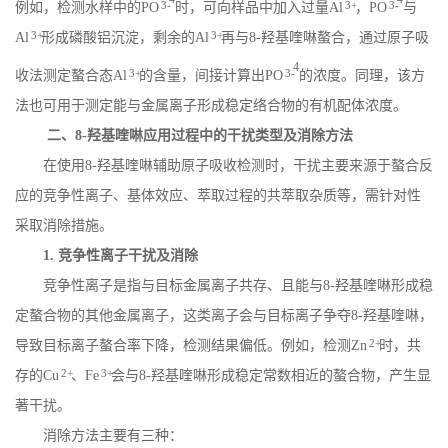
3-
3+
3-
例如，检测水样中的
PO
时，可向样品中加入过量
Al
，
PO
与
3+
3+
Al
形成磷酸铝沉淀，剩余的
Al
再与
8-
羟基喹啉螯合，通过原子吸
4
3+
3-
收法测定螯合态
Al
的含量，间接计算出
PO
的浓度。同理，该方
法也可用于测定能与金属离子形成稳定络合物的有机配体浓度。
二、
8-
羟基喹啉应用过程中的干扰类型及消除方法
在使用
8-
羟基喹啉辅助原子吸收检测时，干扰主要来源于螯合反
应的竞争性离子、基体效应、萃取过程的共萃取杂质等，需针对性
采取消除措施。
1.
竞争性离子干扰及消除
竞争性离子是指与目标金属离子共存、且能与
8-
羟基喹啉形成稳
定螯合物的其他金属离子，这类离子会与目标离子争夺
8-
羟基喹啉，
2+
导致目标离子螯合率下降，检测结果偏低。例如，检测
Zn
时，共
2+
3+
存的
Cu
、
Fe
会与
8-
羟基喹啉形成稳定常数相近的螯合物，产生显
著干扰。
消除方法主要有三种：