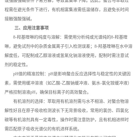
或强酸强碱条件下易分解，导致富集率下降。因此，螯合与萃取过
程需在避光条件下进行，有机相富集液需低温储存，且避免长时间
接触强酸强碱。
三、应用注意事项
8-
羟基喹啉的纯度与溶解：需使用分析纯或光谱纯的
8-
羟基喹
啉，避免试剂中的杂质金属离子引入检测误差；
8-
羟基喹啉在水中溶
解度低，可配制成乙醇溶液或氢氧化钠溶液使用，配制时需注意试
剂的稳定性。
pH
值的精准控制：
pH
是影响螯合反应选择性与稳定性的关键因
素，需使用缓冲溶液（如乙酸
-
乙酸钠缓冲液、氨水
-
氯化铵缓冲液）
严格控制溶液
pH
，确保目标离子的高效螯合。
有机溶剂的选择：萃取用有机溶剂需与水不相溶、对螯合物溶
解性好且在原子吸收检测波长下无背景吸收，常用的氯仿、四氯化
碳等有机溶剂具有一定毒性，操作时需注意防护，且有机相进样时
需匹配原子吸收光谱仪的有机进样系统。