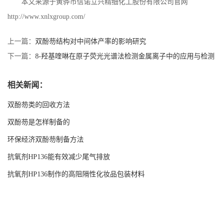
本文来源于黄骅市信诺立兴精细化工股份有限公司官网
http://www.xnlxgroup.com/
上一篇：
双酚芴结构对中间体产率的影响研究
下一篇：
8-羟基喹啉在原子荧光光谱法检测金属离子中的应用与检测
限降低
相关新闻：
双酚芴类的回收方法
双酚芴是怎样制备的
环保经济双酚芴制备方法
抗氧剂HP136能有效减少尾气排放
抗氧剂HP136制作的高阻隔性化妆品包装材料