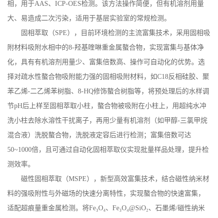
相，用于
AAS
、
ICP-OES
检测。该方法操作简便，但有机溶剂用量
大、易造成二次污染，适用于基层实验室的常规检测。
固相萃取（
SPE
），目前环境检测的主流富集技术，采用固相吸
附材料吸附水相中的
8-
羟基喹啉重金属螯合物，实现富集与基体净
化，具有有机溶剂用量少、富集倍数高、操作可自动化的优势。选
择对疏水性螯合物吸附能力强的固相吸附材料，如
C18
反相硅胶、聚
苯乙烯
-
二乙烯苯树脂、
8-HQ
修饰螯合树脂等，将预处理后的水样调
节
pH
后上样至固相萃取小柱，螯合物被吸附在小柱上，用超纯水冲
洗小柱去除水溶性干扰离子，再用少量有机溶剂（如甲醇
-
三氯甲烷
混合液）洗脱螯合物，洗脱液定容后进行检测；富集倍数可达
50~1000
倍，且可通过自动化固相萃取仪实现批量样品处理，提升检
测效率。
磁性固相萃取（
MSPE
），新型高效富集技术，结合磁性纳米材
料的强吸附性与外磁场的快速分离特性，实现螯合物的快速富集，
适配超痕量重金属检测。将
Fe
₃
O
₄、
Fe
₃
O
₄
@SiO
₂、石墨烯
/
磁性纳米