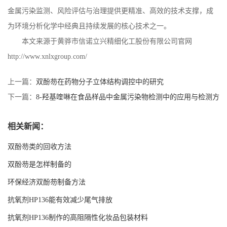
金属污染监测、风险评估与治理提供更精准、高效的技术支撑，成
为环境分析化学中经典且持续发展的核心技术之一。
本文来源于黄骅市信诺立兴精细化工股份有限公司官网
http://www.xnlxgroup.com/
上一篇：
双酚芴在药物分子立体结构调控中的研究
下一篇：
8-羟基喹啉在食品样品中金属污染物检测中的应用与检测方
法验证
相关新闻：
双酚芴类的回收方法
双酚芴是怎样制备的
环保经济双酚芴制备方法
抗氧剂HP136能有效减少尾气排放
抗氧剂HP136制作的高阻隔性化妆品包装材料