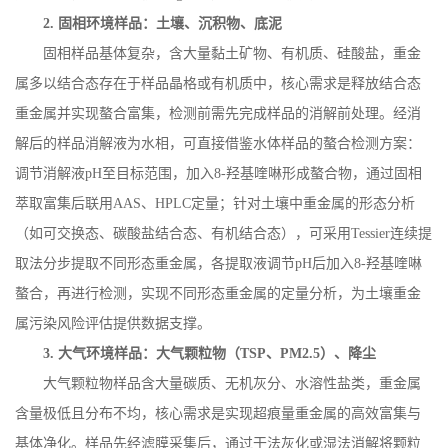
2.
固相环境样品：土壤、沉积物、底泥
固相样品基体复杂，含大量黏土矿物、有机质、硅酸盐，重金
属多以结合态存在于样品晶格或有机质中，核心需求是释放结合态
重金属并实现螯合富集，检测前需先完成样品的消解前处理。经消
解后的样品消解液为水相，可直接借鉴水体样品的螯合检测方案：
调节消解液
pH
至目标范围，加入
8-
羟基喹啉形成螯合物，通过固相
萃取富集后联用
AAS
、
HPLC
定量；针对土壤中重金属的形态分析
（如可交换态、碳酸盐结合态、有机结合态），可采用
Tessier
连续提
取法分步提取不同形态重金属，各提取液调节
pH
后加入
8-
羟基喹啉
螯合，再进行检测，实现不同形态重金属的定量分析，为土壤重金
属污染风险评估提供数据支撑。
3.
大气环境样品：大气颗粒物（
TSP
、
PM2.5
）、降尘
大气颗粒物样品含大量碳质、无机灰分、水溶性盐类，重金属
含量极低且分布不均，核心需求是实现超痕量重金属的高效富集与
基体净化。样品先经滤膜采集后，通过干法灰化或湿法消解将颗粒