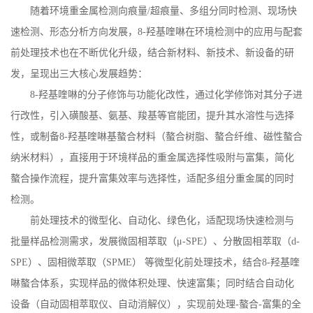
随着环境重金属检测向痕量
/
超痕量、多组分同时检测、现场快
速检测、形态分析方向发展，
8-
羟基喹啉在环境检测中的应用与配套
前处理技术也在不断优化升级，结合新材料、新技术、新设备的研
发，呈现出三大核心发展趋势：
8-
羟基喹啉的分子修饰与功能化改性，通过化学修饰对其分子进
行改性，引入磺酸基、氨基、羧基等官能团，提升其水溶性与选择
性，或制备
8-
羟基喹啉基螯合材料（螯合树脂、螯合纤维、磁性螯合
纳米材料），直接用于环境样品的重金属选择性吸附与富集，简化
螯合操作流程，提升富集效率与选择性，适配多组分重金属的同时
检测。
前处理技术的微型化、自动化、绿色化，适配现场快速检测与
批量样品检测需求，发展微固相萃取（
μ
-SPE
）、分散固相萃取（
d-
SPE
）、固相微萃取（
SPME
） 等微型化前处理技术，结合
8-
羟基喹
啉螯合体系，实现样品的微体积处理、快速富集；同时结合自动化
设备（自动固相萃取仪、自动消解仪），实现前处理
-
螯合
-
富集的全