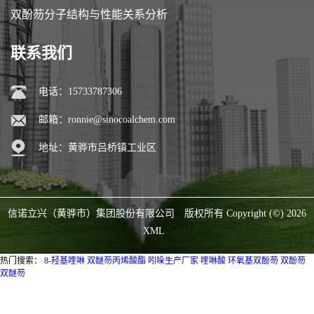
双酚芴分子结构与性能关系分析
联系我们
电话：15733787306
邮箱：
ronnie@sinocoalchem.com
地址：黄骅市吕桥镇工业区
信诺立兴（黄骅市）集团股份有限公司
版权所有 Copyright (©) 2026
XML
热门搜索：
8-羟基喹啉
双醚芴丙烯酸酯
吲哚生产厂家
喹啉酸
环氧基双酚芴
双酚芴
双醚芴