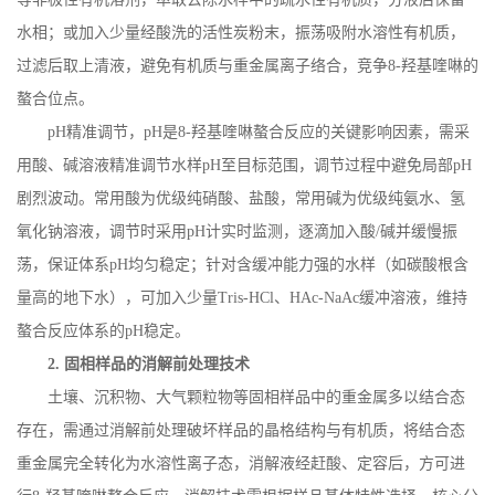
水相；或加入少量经酸洗的活性炭粉末，振荡吸附水溶性有机质，
过滤后取上清液，避免有机质与重金属离子络合，竞争
8-
羟基喹啉的
螯合位点。
pH
精准调节，
pH
是
8-
羟基喹啉螯合反应的关键影响因素，需采
用酸、碱溶液精准调节水样
pH
至目标范围，调节过程中避免局部
pH
剧烈波动。常用酸为优级纯硝酸、盐酸，常用碱为优级纯氨水、氢
氧化钠溶液，调节时采用
pH
计实时监测，逐滴加入酸
/
碱并缓慢振
荡，保证体系
pH
均匀稳定；针对含缓冲能力强的水样（如碳酸根含
量高的地下水），可加入少量
Tris-HCl
、
HAc-NaAc
缓冲溶液，维持
螯合反应体系的
pH
稳定。
2.
固相样品的消解前处理技术
土壤、沉积物、大气颗粒物等固相样品中的重金属多以结合态
存在，需通过消解前处理破坏样品的晶格结构与有机质，将结合态
重金属完全转化为水溶性离子态，消解液经赶酸、定容后，方可进