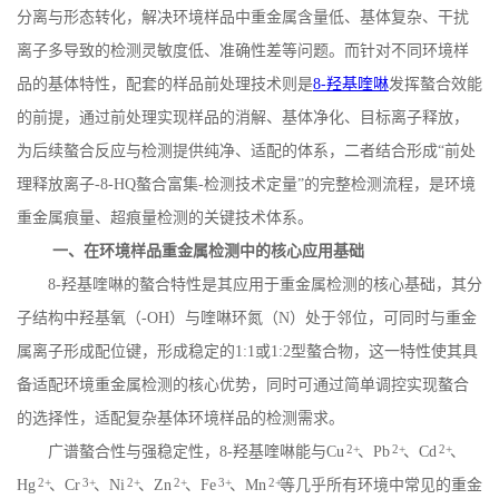
分离与形态转化，解决环境样品中重金属含量低、基体复杂、干扰
离子多导致的检测灵敏度低、准确性差等问题。而针对不同环境样
品的基体特性，配套的样品前处理技术则是
8-羟基喹啉
发挥螯合效能
的前提，通过前处理实现样品的消解、基体净化、目标离子释放，
为后续螯合反应与检测提供纯净、适配的体系，二者结合形成
“前处
理释放离子
-8-HQ
螯合富集
-
检测技术定量”的完整检测流程，是环境
重金属痕量、超痕量检测的关键技术体系。
一、在环境样品重金属检测中的核心应用基础
8-
羟基喹啉的螯合特性是其应用于重金属检测的核心基础，其分
子结构中羟基氧（
-OH
）与喹啉环氮（
N
）处于邻位，可同时与重金
属离子形成配位键，形成稳定的
1:1
或
1:2
型螯合物，这一特性使其具
备适配环境重金属检测的核心优势，同时可通过简单调控实现螯合
的选择性，适配复杂基体环境样品的检测需求。
2+
2+
2+
广谱螯合性与强稳定性，
8-
羟基喹啉能与
Cu
、
Pb
、
Cd
、
2+
3+
2+
2+
3+
2+
Hg
、
Cr
、
Ni
、
Zn
、
Fe
、
Mn
等几乎所有环境中常见的重金