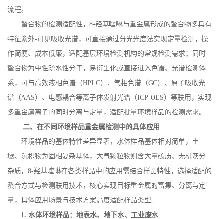
流程。
螯合物的检测适配性，
8-
羟基喹啉与重金属形成的螯合物多具有
特征紫外
-
可见吸收光谱，可直接通过分光光度法实现定量检测，操
作简便、成本低廉，适配基层环境检测机构的常规检测需求；同时
螯合物为中性疏水性分子，易衍生化或直接进入色谱、光谱检测体
系，可与高效液相色谱（
HPLC
）、气相色谱（
GC
）、原子吸收光
谱（
AAS
）、电感耦合等离子体发射光谱（
ICP-OES
）等联用，实现
多重金属离子的同时分离与定量，适配批量环境样品的检测需求。
二、在不同环境样品重金属检测中的具体应用
环境样品的基体特性差异显著，水体样品基体相对简单，土
壤、沉积物为固相复杂基体，大气颗粒物则含大量碳质、无机灰分
杂质，
8-
羟基喹啉在各类样品中的应用需结合样品特性，选择适配的
螯合方式与检测联用技术，核心实现目标重金属的富集、分离与定
量，具体应用场景与技术方案高度适配样品类型。
1.
水体环境样品：地表水、地下水、工业废水