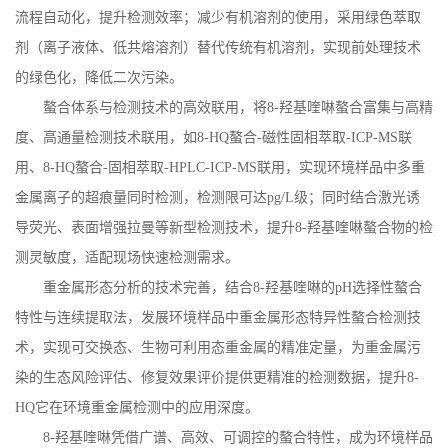
流程自动化，提升检测效率；减少有机溶剂的使用，采用绿色萃取
剂（离子液体、低共熔溶剂）替代传统有机溶剂，实现前处理技术
的绿色化，降低二次污染。
螯合体系与检测技术的高效联用，将
8-
羟基喹啉螯合富集与高精
度、高通量检测技术联用，如
8-HQ
螯合
-
磁性固相萃取
-ICP-MS
联
用、
8-HQ
螯合
-
固相萃取
-HPLC-ICP-MS
联用，实现环境样品中多重
金属离子的超痕量同时检测，检测限可达
pg/L
级；同时结合激光诱
导荧光、表面增强拉曼等新型检测技术，提升
8-
羟基喹啉螯合物的检
测灵敏度，适配现场快速检测需求。
重金属形态分析的技术完善，结合
8-
羟基喹啉的
pH
选择性螯合
特性与连续提取法，发展环境样品中重金属形态特异性螯合检测技
术，实现可交换态、生物可利用态重金属的精准定量，为重金属污
染的生态风险评估、修复效果评价提供更精准的检测数据，提升
8-
HQ
它在环境重金属检测中的应用深度。
8-
羟基喹啉凭借广谱、高效、可调控的螯合特性，成为环境样品