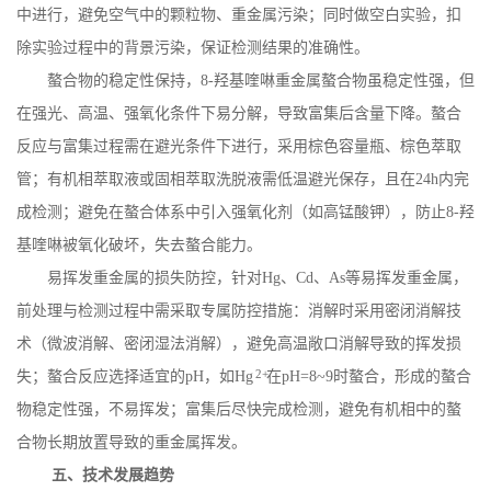
中进行，避免空气中的颗粒物、重金属污染；同时做空白实验，扣
除实验过程中的背景污染，保证检测结果的准确性。
螯合物的稳定性保持，
8-
羟基喹啉重金属螯合物虽稳定性强，但
在强光、高温、强氧化条件下易分解，导致富集后含量下降。螯合
反应与富集过程需在避光条件下进行，采用棕色容量瓶、棕色萃取
管；有机相萃取液或固相萃取洗脱液需低温避光保存，且在
24h
内完
成检测；避免在螯合体系中引入强氧化剂（如高锰酸钾），防止
8-
羟
基喹啉被氧化破坏，失去螯合能力。
易挥发重金属的损失防控，针对
Hg
、
Cd
、
As
等易挥发重金属，
前处理与检测过程中需采取专属防控措施：消解时采用密闭消解技
术（微波消解、密闭湿法消解），避免高温敞口消解导致的挥发损
2+
失；螯合反应选择适宜的
pH
，如
Hg
在
pH=8~9
时螯合，形成的螯合
物稳定性强，不易挥发；富集后尽快完成检测，避免有机相中的螯
合物长期放置导致的重金属挥发。
五、技术发展趋势