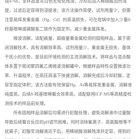
烧
4~6h
，至样品呈灰白色无炭化残渣，冷却后加入稀硝酸加热浸
提，过滤后定容得到浸提液；该方法操作简便、试剂用量少，但需
注意易挥发重金属（
Hg
、
Cd
）的高温损失，可在坩埚中加入少量
8-
羟基喹啉或磷酸氢二铵作为固定剂，减少重金属挥发。
微波消解，适配痕量、超痕量重金属检测的固相样品，属于密
闭消解技术，具有消解效率高、试剂用量少、重金属无损失、基体
干扰小的优势，是目前环境检测的主流消解技术。将样品与混合酸
体系置于密闭聚四氟乙烯微波消解罐中，根据样品特性设置微波功
率、升温程序，在高压高温下快速消解，消解完成后冷却赶酸，定
容至指定体积；该方法能有效保留
Hg
、
As
等易挥发重金属，消解液
纯度高，后续
8-
羟基喹啉螯合效率高，适配联用
ICP-MS
等高精度检
测技术的样品前处理。
所有固相样品消解后均需进行赶酸处理，避免消解液中过量酸
导致后续螯合反应的
pH
调节困难，同时消除氟离子、高氯酸根等干
扰离子；赶酸至消解液近干后，用稀硝酸溶解残渣并定容，得到的