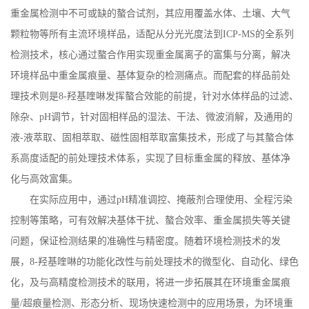
重金属检测中不可或缺的螯合试剂，其应用覆盖水体、土壤、大气
颗粒物等所有主流环境样品，适配从分光光度法到
ICP-MS
的全系列
检测技术，核心通过螯合作用实现重金属离子的富集与分离，解决
环境样品中重金属痕量、基体复杂的检测痛点。而配套的样品前处
理技术则是
8-
羟基喹啉发挥螯合效能的前提，针对水体样品的过滤、
除杂、
pH
调节，针对固相样品的湿法、干法、微波消解，及通用的
液
-
液萃取、固相萃取、磁性固相萃取富集技术，形成了与其螯合体
系高度适配的前处理技术体系，实现了目标重金属的释放、基体净
化与高效富集。
在实际应用中，通过
pH
精准调控、掩蔽剂合理使用、全程污染
控制等策略，可有效解决基体干扰、螯合效率、重金属损失等关键
问题，保证检测结果的准确性与精密度。随着环境检测技术的发
展，
8-
羟基喹啉的功能化改性与前处理技术的微型化、自动化、绿色
化，及与高精度检测技术的联用，将进一步拓展其在环境重金属痕
量
/
超痕量检测、形态分析、现场快速检测中的应用场景，为环境重