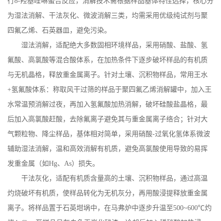
行
8-
羟基喹啉螯合反应，消解技术需根据样品基体特性选择，核心分
为湿法消解、干法灰化、微波消解三类，均需采用优级纯试剂与聚
四氟乙烯、石英器皿，避免污染。
湿法消解，适配绝大多数固相环境样品，采用硝酸、盐酸、氢
氟酸、高氯酸等混合酸体系，在加热条件下逐步破坏样品的有机质
与无机晶格，释放重金属离子。针对土壤、沉积物样品，常用王水
+
氢氟酸体系：称取风干过筛的样品于聚四氟乙烯消解罐中，加入王
水常温预消解过夜，再加入氢氟酸加热消解，破坏硅酸盐晶格，最
后加入高氯酸赶酸，去除氟离子避免其与重金属离子络合；针对大
气颗粒物、降尘样品，基体相对简单，采用硝酸
-
过氧化氢体系微波
辅助湿法消解，温和高效消解有机质，避免高氯酸使用导致的易挥
发重金属（如
Hg
、
As
）损失。
干法灰化，适配有机质含量高的土壤、沉积物样品，通过高温
灼烧破坏有机质，使样品转化为无机灰分，再用酸浸提释放重金属
离子。将样品置于石英坩埚中，在马弗炉中逐步升温至
500~600
℃灼