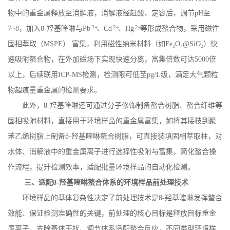
物中的重金属释放至消解液，消解液经赶酸、定容后，调节
pH
至
2+
2+
2+
7~8
，加入
8-
羟基喹啉与
Pb
、
Cd
、
Hg
等形成螯合物，采用磁性
固相萃取（
MSPE
） 富集，利用磁性纳米材料（如
Fe
₃
O
₄
@SiO
₂）快
速吸附螯合物，在外加磁场下实现快速分离，富集倍数可达
5000
倍
以上，后续联用
ICP-MS
检测，检测限可低至
pg/L
级，满足大气颗粒
物超痕量重金属的检测要求。
此外，
8-
羟基喹啉还可通过分子修饰制备螯合树脂、螯合纤维等
固相吸附材料，直接用于环境样品的重金属富集，如将其接枝到聚
苯乙烯树脂上制备
8-
羟基喹啉螯合树脂，可直接装填固相萃取柱，对
水体、消解液中的重金属离子进行选择性吸附与富集，简化螯合操
作流程，提升检测效率，适配批量环境样品的自动化检测。
三、适配
8-
羟基喹啉螯合体系的环境样品前处理技术
环境样品的基体复杂性决定了前处理技术是
8-
羟基喹啉发挥螯合
效能、保证检测准确性的关键，前处理的核心目标是释放目标重金
属离子、去除基体干扰、调节体系适配螯合反应，不同类型环境样