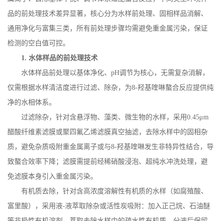
品的前处理技术差异显著，核心分为水样前处理、固相样品消解、
通用净化与富集三类，所有前处理步骤均需避免重金属污染，保证
检测的空白值可控。
1.
水体样品的前处理技术
水体样品前处理以基体净化、
pH
调节为核心，无需复杂消解，
仅需根据水样清洁度进行过滤、除杂，为
8-
羟基喹啉螯合反应提供纯
净的水相体系。
过滤除杂，针对含悬浮物、藻类、微生物的水样，采用
0.45
μ
m
醋酸纤维素滤膜或聚四氟乙烯滤膜真空抽滤，去除水样中的固相杂
质，避免杂质吸附重金属离子或与
8-
羟基喹啉发生非特异性结合，导
致螯合效率下降；滤膜需提前经稀硝酸浸泡、超纯水冲洗处理，避
免滤膜本身引入重金属污染。
有机质去除，针对含高浓度溶解性有机质的水样（如腐殖酸、
富里酸），采用液
-
液萃取除杂或活性炭吸附：加入正己烷、石油醚
等非极性有机溶剂，萃取去除水样中的疏水性有机质，分液后保留