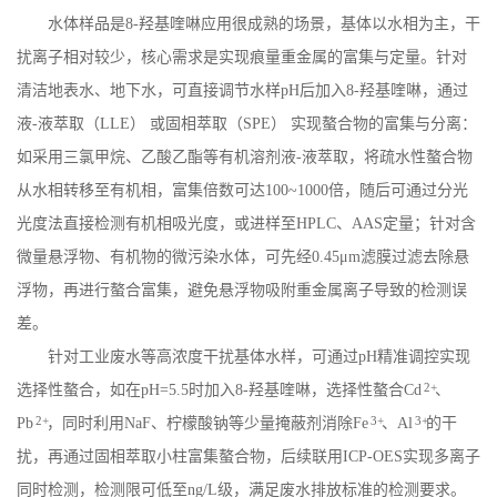
水体样品是
8-
羟基喹啉应用很成熟的场景，基体以水相为主，干
扰离子相对较少，核心需求是实现痕量重金属的富集与定量。针对
清洁地表水、地下水，可直接调节水样
pH
后加入
8-
羟基喹啉，通过
液
-
液萃取（
LLE
） 或固相萃取（
SPE
） 实现螯合物的富集与分离：
如采用三氯甲烷、乙酸乙酯等有机溶剂液
-
液萃取，将疏水性螯合物
从水相转移至有机相，富集倍数可达
100~1000
倍，随后可通过分光
光度法直接检测有机相吸光度，或进样至
HPLC
、
AAS
定量；针对含
微量悬浮物、有机物的微污染水体，可先经
0.45
μ
m
滤膜过滤去除悬
浮物，再进行螯合富集，避免悬浮物吸附重金属离子导致的检测误
差。
针对工业废水等高浓度干扰基体水样，可通过
pH
精准调控实现
2+
选择性螯合，如在
pH=5.5
时加入
8-
羟基喹啉，选择性螯合
Cd
、
2+
3+
3+
Pb
，同时利用
NaF
、柠檬酸钠等少量掩蔽剂消除
Fe
、
Al
的干
扰，再通过固相萃取小柱富集螯合物，后续联用
ICP-OES
实现多离子
同时检测，检测限可低至
ng/L
级，满足废水排放标准的检测要求。