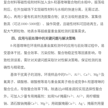
复合材料等磁性吸附材料加入含
8-
羟基喹啉螯合物的水相中，振荡吸
附后，在外加磁场下实现磁性材料与水相的快速分离，无需过滤、
离心，再用少量有机溶剂洗脱螯合物；该方法吸附速度快、富集倍
数高（可达
1000~5000
倍）、操作简便，且磁性材料可回收再生，适
配大气颗粒物、地表水等超痕量重金属检测的富集需求。
四、应用与前处理中的关键问题与解决策略
8-
羟基喹啉在环境样品重金属检测中的应用与前处理过程中，易
受基体干扰、螯合效率、污染控制、螯合物稳定性等因素影响，导
致检测误差，需针对关键问题采取针对性解决策略，保证检测的准
确性与精密度。
2+
2+
2+
2+
基体干扰离子的消除，环境样品中的
Fe
、
Al
、
Ca
、
Mg
及
氟离子、磷酸根、碳酸根等易与重金属离子络合或竞争
8-
羟基喹啉的
螯合位点，导致螯合效率下降。除通过
pH
精准调控实现选择性螯合
3+
3+
外，可加入少量专用掩蔽剂：如用
NaF
掩蔽
Fe
、
Al
，用柠檬酸
2+
2+
2+
+
钠、酒石酸钠掩蔽
Ca
、
Mg
，用硫脲掩蔽
Cu
、
Ag
，掩蔽剂用量