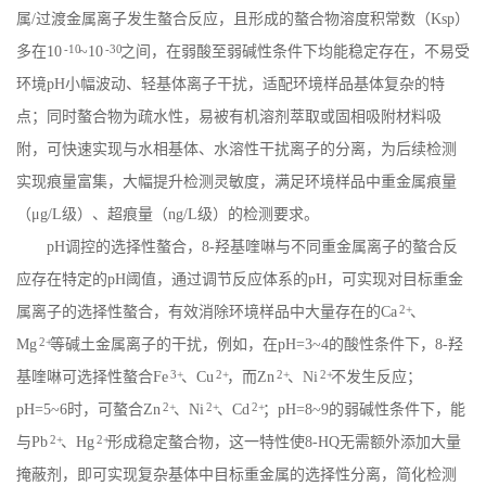
属
/
过渡金属离子发生螯合反应，且形成的螯合物溶度积常数（
Ksp
）
-10
-30
多在
10
~10
之间，在弱酸至弱碱性条件下均能稳定存在，不易受
环境
pH
小幅波动、轻基体离子干扰，适配环境样品基体复杂的特
点；同时螯合物为疏水性，易被有机溶剂萃取或固相吸附材料吸
附，可快速实现与水相基体、水溶性干扰离子的分离，为后续检测
实现痕量富集，大幅提升检测灵敏度，满足环境样品中重金属痕量
（μ
g/L
级）、超痕量（
ng/L
级）的检测要求。
pH
调控的选择性螯合，
8-
羟基喹啉与不同重金属离子的螯合反
应存在特定的
pH
阈值，通过调节反应体系的
pH
，可实现对目标重金
2+
属离子的选择性螯合，有效消除环境样品中大量存在的
Ca
、
2+
Mg
等碱土金属离子的干扰，例如，在
pH=3~4
的酸性条件下，
8-
羟
3+
2+
2+
2+
基喹啉可选择性螯合
Fe
、
Cu
，而
Zn
、
Ni
不发生反应；
2+
2+
2+
pH=5~6
时，可螯合
Zn
、
Ni
、
Cd
；
pH=8~9
的弱碱性条件下，能
2+
2+
与
Pb
、
Hg
形成稳定螯合物，这一特性使
8-HQ
无需额外添加大量
掩蔽剂，即可实现复杂基体中目标重金属的选择性分离，简化检测