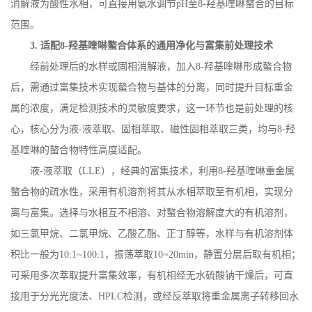
消解液为酸性水相，可直接用氨水调节
pH
至
8-
羟基喹啉螯合的目标
范围。
3.
适配
8-
羟基喹啉螯合体系的通用净化与富集前处理技术
经前处理后的水样或固相消解液，加入
8-
羟基喹啉形成螯合物
后，需通过富集技术实现螯合物与基体的分离，同时提升目标重金
属的浓度，满足检测技术的灵敏度要求，这一环节也是前处理的核
心，核心分为液
-
液萃取、固相萃取、磁性固相萃取三类，均与
8-
羟
基喹啉的螯合物特性高度适配。
液
-
液萃取（
LLE
），经典的富集技术，利用
8-
羟基喹啉重金属
螯合物的疏水性，采用有机溶剂将其从水相萃取至有机相，实现分
离与富集。选择与水相互不相溶、对螯合物溶解度大的有机溶剂，
如三氯甲烷、二氯甲烷、乙酸乙酯、正丁醇等，水样与有机溶剂体
积比一般为
10:1~100:1
，振荡萃取
10~20min
，静置分层后取有机相；
可采用多次萃取提升富集效率，有机相经无水硫酸钠干燥后，可直
接用于分光光度法、
HPLC
检测，或经反萃取将重金属离子转移回水