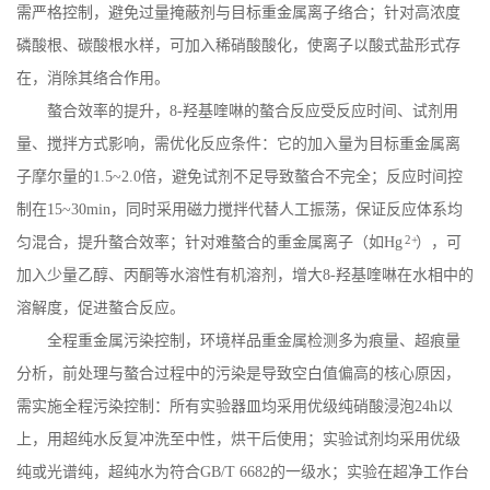
需严格控制，避免过量掩蔽剂与目标重金属离子络合；针对高浓度
磷酸根、碳酸根水样，可加入稀硝酸酸化，使离子以酸式盐形式存
在，消除其络合作用。
螯合效率的提升，
8-
羟基喹啉的螯合反应受反应时间、试剂用
量、搅拌方式影响，需优化反应条件：它的加入量为目标重金属离
子摩尔量的
1.5~2.0
倍，避免试剂不足导致螯合不完全；反应时间控
制在
15~30min
，同时采用磁力搅拌代替人工振荡，保证反应体系均
2+
匀混合，提升螯合效率；针对难螯合的重金属离子（如
Hg
），可
加入少量乙醇、丙酮等水溶性有机溶剂，增大
8-
羟基喹啉在水相中的
溶解度，促进螯合反应。
全程重金属污染控制，环境样品重金属检测多为痕量、超痕量
分析，前处理与螯合过程中的污染是导致空白值偏高的核心原因，
需实施全程污染控制：所有实验器皿均采用优级纯硝酸浸泡
24h
以
上，用超纯水反复冲洗至中性，烘干后使用；实验试剂均采用优级
纯或光谱纯，超纯水为符合
GB/T 6682
的一级水；实验在超净工作台