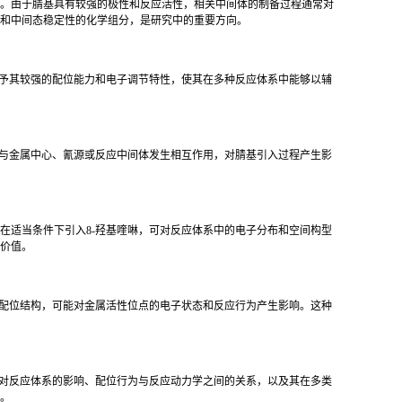
。由于腈基具有较强的极性和反应活性，相关中间体的制备过程通常对
境和中间态稳定性的化学组分，是研究中的重要方向。
赋予其较强的配位能力和电子调节特性，使其在多种反应体系中能够以辅
过与金属中心、氰源或反应中间体发生相互作用，对腈基引入过程产生影
在适当条件下引入8-羟基喹啉，可对反应体系中的电子分布和空间构型
价值。
的配位结构，可能对金属活性位点的电子状态和反应行为产生影响。这种
饰对反应体系的影响、配位行为与反应动力学之间的关系，以及其在多类
。