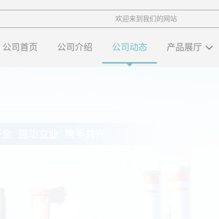
欢迎来到我们的网站
公司首页
公司介绍
公司动态
产品展厅