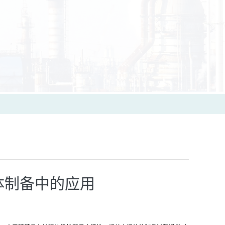
体制备中的应用