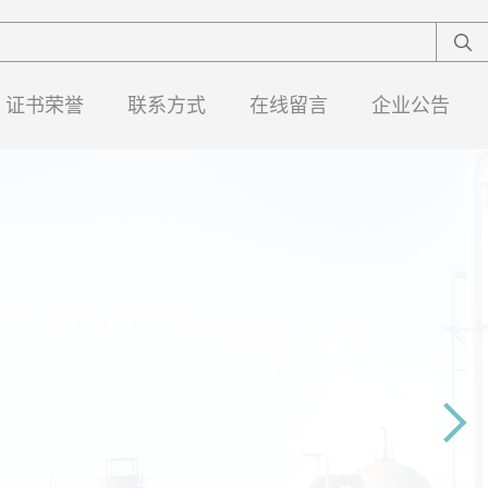
证书荣誉
联系方式
在线留言
企业公告