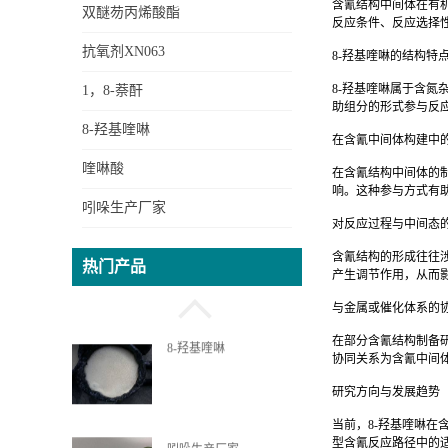
含氰结构中间体在有
双醚芴丙烯酸酯
反应条件、反应选择
OPPEA苯基苯酚乙氧基丙
抗氧剂XN063
8-羟基喹啉的结构特
烯酸酯
8-羟基喹啉属于含
1，8-萘酐
助组分的形式参与反
8-羟基喹啉
在含氰中间体构建中
DOPO新型无卤阻燃剂中
喹啉酸
间体
在含氰结构中间体的
响。这种参与方式有
吲哚生产厂家
对反应过程与中间态
OPP邻苯基苯酚
含氰结构的形成往往
热门产品
产生调节作用，从而
与金属或催化体系的
在部分含氰结构制备
8-羟基喹啉
协同关系为含氰中间
研究方向与发展趋势
当前，8-羟基喹啉
型含氰反应路径中的