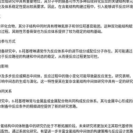
机合成研究中具有重要地位，其分子中的腈基可作为多种后续转化反应的关键结构单元
性及体系稳定性提出较高要求。因此，在含氰结构构建过程中，引入能够调节反应环
点
氮杂环化合物，其分子结构中同时具有喹啉氮原子和邻位羟基官能团。这种双功能结构
应过程。其刚性芳香骨架也为反应体系提供了较为稳定的结构基础。
的参与方式
制备研究中，8-羟基喹啉通常作为反应体系中的调节组分或配位分子存在。其可能通
助于反应路径的构建和中间态的稳定，从而使反应过程更加可控。
的影响
涉及多步反应或瞬态中间体，反应过程中的微小变化可能导致副反应发生。研究表明，
影响中间态的生成与演化。这一特性使其在复杂含氰结构中间体研究中具有一定的研究
协同关系
研究中，8-羟基喹啉常与金属盐或金属配合物共同构成反应体系。其与金属中心形成
体制备中反应条件的精细调控提供了新的研究思路。
在含氰结构中间体制备中的研究仍处于不断拓展阶段。未来研究将更加关注其取代基修
适配性。通过系统化研究，有望进一步丰富含氰结构中间体的构建策略与反应设计思路