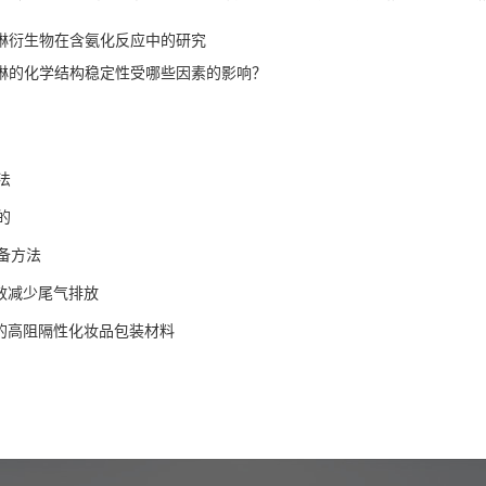
喹啉衍生物在含氨化反应中的研究
喹啉的化学结构稳定性受哪些因素的影响？
法
的
备方法
有效减少尾气排放
作的高阻隔性化妆品包装材料