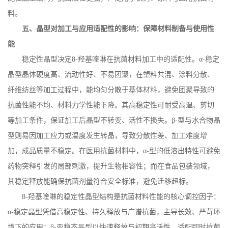
料。
五、晶型对加工与应用适配性的影响：保障材料制备与使用性
能
稳定性晶型决定
8
‑羟基喹啉在抗菌材料加工中的适配性。α
-
稳定
晶型晶体硬度高、流动性好、不易团聚，在塑料共混、涂料分散、
纤维纺丝等加工过程中，能均匀分散于基体材料，避免团聚导致的
抗菌性能不均、材料力学性能下降。其高稳定性可耐受高温、剪切
等加工条件，保证加工后晶型不转变、活性不损失。
β
-
型与水合物晶
型则易因加工应力或温度发生转晶，导致分散性差、加工难度增
加，成品质量不稳定。在医用抗菌材料中，
α
-
型的低溶出特性可避免
药物突释引发的局部刺激，提升生物相容性；而在食品包装领域，
其稳定释放能确保抗菌剂量符合安全标准，避免迁移超标。
8
-
羟基喹啉的稳定性晶型结构是抗菌材料性能的核心调控因子：
α
-
稳定晶型凭借高稳定性、持久释放与广谱抗菌，主导长效、严苛环
境下的应用；
β
-
亚稳态晶型以快速释放与初期高活性，适配即时抗菌