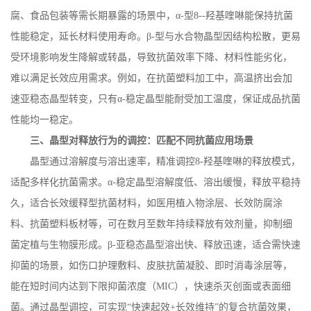
腐、食品包装等需长期暴露的场景中，
α
-
型
8
-
‑羟基喹啉能保持抗菌
性能稳定，延长材料使用寿命。β
-
型与水合物晶型因结构松散，更易
受环境影响发生降解或转晶，导致抗菌效率下降、材料性能劣化，
难以满足长效应用需求。例如，在抗菌塑料加工中，高温挤出会加
速亚稳态晶型转变，只有
α
-
稳定晶型能耐受加工温度，保证成品抗菌
性能均一稳定。
三、晶型对释放行为的调控：匹配不同抗菌应用场景
晶型通过溶解度与溶出速率，精准调控
8
-
羟基喹啉的释放模式，
适配多样化抗菌需求。
α
-
稳定晶型溶解度低、溶出缓慢，释放平稳持
久，适合长效缓释型抗菌材料，如医用植入物涂层、长效防腐涂
料、抗菌塑料板材等，可在数月至数年持续释放有效剂量，抑制细
菌定植与生物膜形成。
β
-
亚稳态晶型溶出快、释放迅速，适合需快速
抑菌的场景，如伤口护理敷料、皮肤抗菌凝胶、即时消毒涂层等，
能在短时间内达到下限抑菌浓度（
MIC
），快速杀灭创面或表面细
菌。通过晶型调控，可实现“快速起效
+
长效维持”的复合抗菌效果，