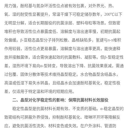
用力强，酚羟基与氮杂环活性位点被有效包裹，对外界光、热、
氧、湿的耐受性显著提升，常温干燥下可稳定储存数年，
200
℃以下
无明显分解，适合长期服役的抗菌涂层、塑料母粒等场景。但致密
堆积也导致活性位点暴露度低、溶解度与溶出速率慢，初期抗菌起
效偏缓。β
-
亚稳态晶型分子排列松散、晶格缺陷多，氢键与
π
-
π堆积
作用较弱，活性位点更易暴露，溶解度与溶出速率更高，能快速释
放并接触菌体，适合需快速起效的抗菌敷料、凝胶等。但β
-
型稳定性
差，湿热环境下易向
α
-
型转变，导致溶出下降、抗菌效果衰减，需通
过包覆、固体分散体等技术维持晶型稳定。水合物晶型含结晶水，
高温或低湿下易失水转晶，且结晶水会加速酚羟基氧化，稳定性极
差，仅适用于特定温和环境的短期应用。
二、晶型对化学稳定性的影响：保障抗菌材料长效服役
稳定性晶型是抗菌材料长期有效、不变质的基础。
α
-
稳定晶型的
致密结构可屏蔽外界侵蚀，抑制酚羟基氧化、喹啉环开环等降解反
应，避免抗菌活性流失、材料变色或失效。在户外涂料、管道防