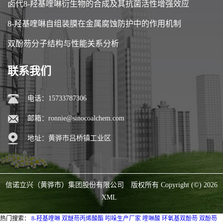
卤代8-羟基喹啉衍生物的合成及其抗菌活性增强效应
8-羟基喹啉自组装膜在金属腐蚀防护中的作用机制
双酚芴分子结构与性能关系分析
联系我们
电话：15733787306
邮箱：
ronnie@sinocoalchem.com
地址：黄骅市吕桥镇工业区
信诺立兴（黄骅市）集团股份有限公司
版权所有 Copyright (©) 2026
XML
热门搜索：
8-羟基喹啉
双醚芴丙烯酸酯
吲哚生产厂家
喹啉酸
环氧基双酚芴
双酚芴