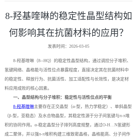
8-羟基喹啉的稳定性晶型结构如
何影响其在抗菌材料的应用？
发表时间：2026-03-05
8
-
羟基喹啉（
8
-
‑
HQ
）的稳定性晶型结构，通过调控分子堆积、
氢键网络、晶格能与活性位点暴露程度，直接决定其在抗菌材料中
的稳定性、释放行为、抗菌活性、加工适配性与长效性，是决定材
料应用成败的核心因素。
一、晶型结构与分子堆积：稳定性与活性位点的平衡
8-
羟基喹啉
主要存在正交晶型（
α
-
型，热力学稳定）、单斜晶型
（
β
-
型，亚稳态）及水合物晶型，其稳定性源于分子间氢键与
π
-
π堆
积的协同作用。α
-
稳定晶型分子排列高度规整，通过
O
-
H
…
N
氢键形
成二聚体，并以强π
-
π堆积构建三维致密晶格，晶格能高、分子间作