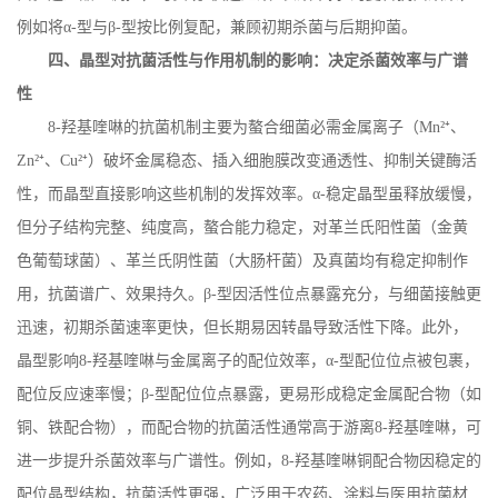
例如将α
-
型与
β
-
型按比例复配，兼顾初期杀菌与后期抑菌。
四、晶型对抗菌活性与作用机制的影响：决定杀菌效率与广谱
性
8
-
羟基喹啉的抗菌机制主要为螯合细菌必需金属离子（
Mn
²⁺、
Zn
²⁺、
Cu
²⁺）破坏金属稳态、插入细胞膜改变通透性、抑制关键酶活
性，而晶型直接影响这些机制的发挥效率。α
-
稳定晶型虽释放缓慢，
但分子结构完整、纯度高，螯合能力稳定，对革兰氏阳性菌（金黄
色葡萄球菌）、革兰氏阴性菌（大肠杆菌）及真菌均有稳定抑制作
用，抗菌谱广、效果持久。
β
-
型因活性位点暴露充分，与细菌接触更
迅速，初期杀菌速率更快，但长期易因转晶导致活性下降。此外，
晶型影响
8
-
羟基喹啉与金属离子的配位效率，
α
-
型配位位点被包裹，
配位反应速率慢；
β
-
型配位位点暴露，更易形成稳定金属配合物（如
铜、铁配合物），而配合物的抗菌活性通常高于游离
8
-
羟基喹啉，可
进一步提升杀菌效率与广谱性。例如，
8
‑羟基喹啉铜配合物因稳定的
配位晶型结构，抗菌活性更强，广泛用于农药、涂料与医用抗菌材