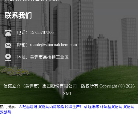
联系我们
电话：15733787306
邮箱：
ronnie@sinocoalchem.com
地址：黄骅市吕桥镇工业区
信诺立兴（黄骅市）集团股份有限公司
版权所有 Copyright (©) 2026
XML
热门搜索：
8-羟基喹啉
双醚芴丙烯酸酯
吲哚生产厂家
喹啉酸
环氧基双酚芴
双酚芴
双醚芴