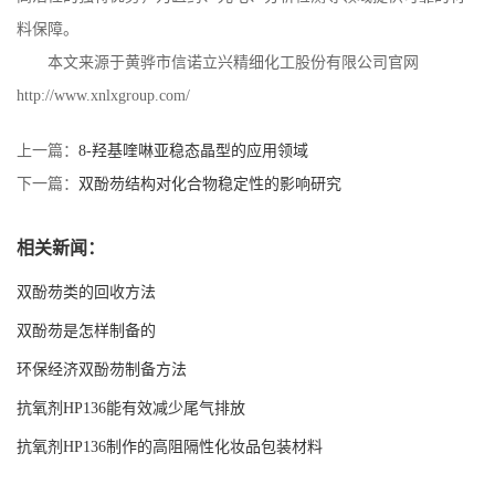
料保障。
本文来源于黄骅市信诺立兴精细化工股份有限公司官网
http://www.xnlxgroup.com/
上一篇：
8-羟基喹啉亚稳态晶型的应用领域
下一篇：
双酚芴结构对化合物稳定性的影响研究
相关新闻：
双酚芴类的回收方法
双酚芴是怎样制备的
环保经济双酚芴制备方法
抗氧剂HP136能有效减少尾气排放
抗氧剂HP136制作的高阻隔性化妆品包装材料