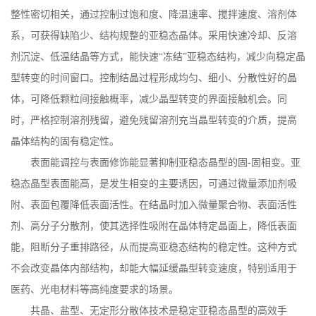
整性密切相关，通过控制过饱和度、降温速率、搅拌速度、溶剂体
系，可获得缺陷少、结构规整的亚稳态晶体。采用快速冷却、反溶
剂沉淀、低温结晶等方式，能快速
“冻结”亚稳态结构，减少向稳定晶
型转变的时间窗口。控制结晶过程形成均匀、细小、分散性好的晶
体，可降低颗粒间接触概率，减少晶型转变的界面接触机会。同
时，严格控制溶剂残留，避免残留溶剂充当晶型转变的介质，提高
晶体结构的固有稳定性。
表面能调控与表面修饰能显著抑制亚稳态晶型的固
-
固相变。亚
稳态晶型表面能高，是发生相变的主要诱因，可通过微量添加剂吸
附、表面包覆降低表面活性。在结晶时加入微量聚合物、表面活性
剂、高分子分散剂，使其选择性吸附在晶体特定晶面上，降低表面
能，阻断分子重排路径，从而提高亚稳态结构的稳定性。这种方式
不会改变晶体内部结构，却能大幅延缓晶型转变速度，特别适用于
医药、光电材料等高纯度要求的场景。
共晶、盐型、无定形分散体技术是稳定亚稳态晶型的高效手