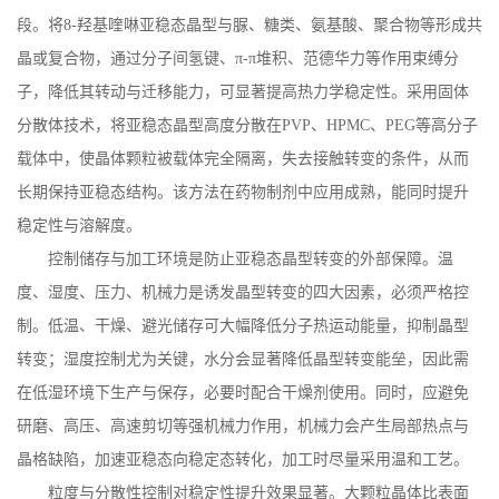
段。将
8-
羟基喹啉亚稳态晶型与脲、糖类、氨基酸、聚合物等形成共
晶或复合物，通过分子间氢键、π
-
π堆积、范德华力等作用束缚分
子，降低其转动与迁移能力，可显著提高热力学稳定性。采用固体
分散体技术，将亚稳态晶型高度分散在
PVP
、
HPMC
、
PEG
等高分子
载体中，使晶体颗粒被载体完全隔离，失去接触转变的条件，从而
长期保持亚稳态结构。该方法在药物制剂中应用成熟，能同时提升
稳定性与溶解度。
控制储存与加工环境是防止亚稳态晶型转变的外部保障。温
度、湿度、压力、机械力是诱发晶型转变的四大因素，必须严格控
制。低温、干燥、避光储存可大幅降低分子热运动能量，抑制晶型
转变；湿度控制尤为关键，水分会显著降低晶型转变能垒，因此需
在低湿环境下生产与保存，必要时配合干燥剂使用。同时，应避免
研磨、高压、高速剪切等强机械力作用，机械力会产生局部热点与
晶格缺陷，加速亚稳态向稳定态转化，加工时尽量采用温和工艺。
粒度与分散性控制对稳定性提升效果显著。大颗粒晶体比表面