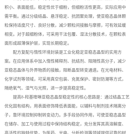
积小、表面能低，稳定性优于细粉，但细粉活性更高，实际应用中
需平衡。通过分级结晶、悬浮稳定、抗团聚处理，使亚稳态晶体颗
粒保持适度尺寸、良好分散，减少颗粒间接触与摩擦，可有效延缓
相变。对于超细粉体，可采用干法包覆、湿法分散技术，在颗粒表
面形成超薄保护层，实现长期稳定。
配方复配与惰性环境封装是工业化稳定亚稳态晶型的实用方
案。在应用体系中加入惰性稀释剂、抗结剂、阻隔性高分子，减少
亚稳态晶体与外界物质的接触，阻断晶型转变通道。在光电材料、
化学试剂等领域，可采用真空包装、充氮保护、密封防潮等方式，
隔绝氧气、湿气与光照，进一步提高稳定性。
提高
8-
羟基喹啉亚稳态晶型稳定性的核心思路是：通过结晶工艺
优化固有结构，用表面修饰降低表面能，以辅料与制剂技术隔离分
子，靠环境控制抑制转变动力。多手段协同作用，可使亚稳态晶型
在储存、加工与使用过程中保持结构稳定，充分发挥其高溶解度、
高活性的独特优势，为医药、光电、分析检测等领域提供可靠的材