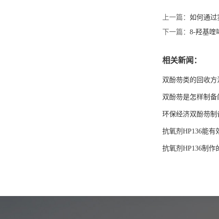
上一篇：
如何通过
下一篇：
8-羟基
相关新闻：
双酚芴类的回收方
双酚芴是怎样制备
环保经济双酚芴制
抗氧剂HP136能
抗氧剂HP136制