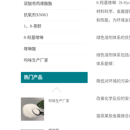
8-
羟基喹啉（
8-Hyd
双醚芴丙烯酸酯
材料科学、金属提
DOPO新型无卤阻燃剂中
抗氧剂XN063
和性能，为环境友
间体
1，8-萘酐
8-羟基喹啉
绿色溶剂体系的优
OPP邻苯基苯酚
喹啉酸
绿色溶剂体系包括
吲哚生产厂家
体系能够：
8-羟基喹啉
热门产品
降低对环境的污染
改善化学反应的安
吲哚生产厂家
提高某些金属络合