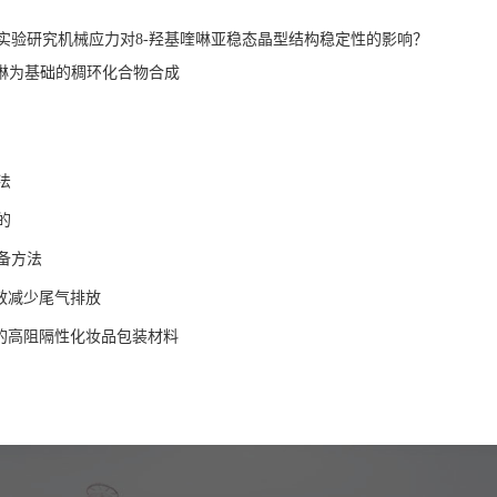
实验研究机械应力对8-羟基喹啉亚稳态晶型结构稳定性的影响？
喹啉为基础的稠环化合物合成
法
的
备方法
有效减少尾气排放
作的高阻隔性化妆品包装材料