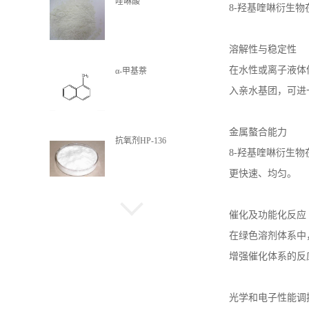
喹啉酸
8-
羟基喹啉衍生物
溶解性与稳定性
在水性或离子液体
α-甲基萘
入亲水基团，可进
金属螯合能力
抗氧剂HP-136
8-
羟基喹啉衍生物
更快速、均匀。
氧芴
催化及功能化反应
在绿色溶剂体系中
增强催化体系的反
环氧丙基双酚芴丙烯酸酯
光学和电子性能调