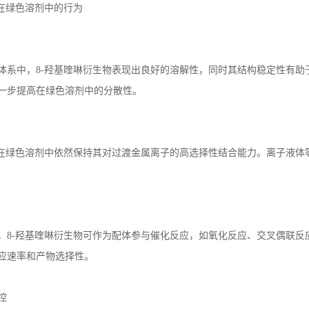
在绿色溶剂中的行为
体系中，
8-
羟基喹啉衍生物表现出良好的溶解性，同时其结构稳定性有助
一步提高在绿色溶剂中的分散性。
在绿色溶剂中依然保持其对过渡金属离子的高选择性结合能力。离子液体
，
8-
羟基喹啉衍生物可作为配体参与催化反应，如氧化反应、交叉偶联反
应速率和产物选择性。
控