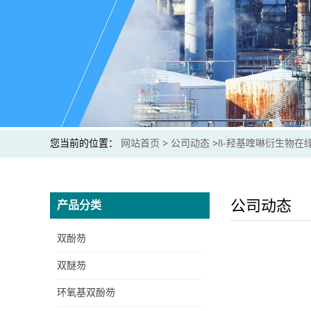
您当前的位置：
网站首页
>
公司动态
>
8-羟基喹啉衍生物在
公司动态
产品分类
双酚芴
双醚芴
OPPEA苯基苯酚乙氧基丙
烯酸酯
环氧基双酚芴