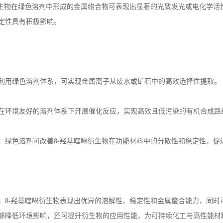
生物在绿色溶剂中形成的金属络合物可表现出显著的光致发光或电化学活
定性具有积极影响。
利用绿色溶剂体系，可实现金属离子从废水或矿石中的高效选择性提取。
在环境友好的溶剂体系下开展催化反应，实现高效且低污染的有机合成路
：绿色溶剂可改善
8-
羟基喹啉衍生物在功能材料中的分散性和稳定性，促
，
8-
羟基喹啉衍生物表现出优异的溶解性、稳定性和金属螯合能力，同时
够降低环境影响，还可提升衍生物的应用性能，为可持续化工与高性能材