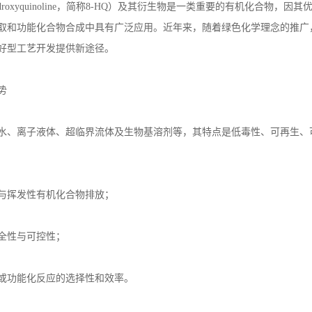
roxyquinoline
，简称
8-HQ
）及其衍生物是一类重要的有机化合物，因其
取和功能化合物合成中具有广泛应用。近年来，随着绿色化学理念的推广
好型工艺开发提供新途径。
势
水、离子液体、超临界流体及生物基溶剂等，其特点是低毒性、可再生、
与挥发性有机化合物排放；
全性与可控性；
或功能化反应的选择性和效率。