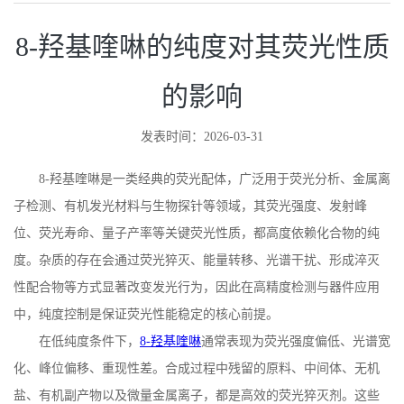
8-羟基喹啉的纯度对其荧光性质
的影响
发表时间：2026-03-31
8-
羟基喹啉是一类经典的荧光配体，广泛用于荧光分析、金属离
子检测、有机发光材料与生物探针等领域，其荧光强度、发射峰
位、荧光寿命、量子产率等关键荧光性质，都高度依赖化合物的纯
度。杂质的存在会通过荧光猝灭、能量转移、光谱干扰、形成淬灭
性配合物等方式显著改变发光行为，因此在高精度检测与器件应用
中，纯度控制是保证荧光性能稳定的核心前提。
在低纯度条件下，
8-
羟基喹啉
通常表现为荧光强度偏低、光谱宽
化、峰位偏移、重现性差。合成过程中残留的原料、中间体、无机
盐、有机副产物以及微量金属离子，都是高效的荧光猝灭剂。这些