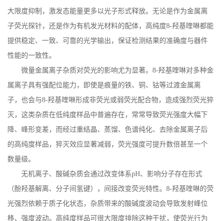
大限度抑制，激发态能量更多以光子形式释放。无论是作为金属离
子荧光探针，还是作为有机发光材料的配体，高纯度
8-
羟基喹啉都能
提供稳定、一致、可靠的光学输出，保证检测结果的准确度与器件
性能的一致性。
微量金属离子杂质对荧光的影响尤为显著。
8-
羟基喹啉对多种金
属离子具有强配位能力，即使是痕量的铁、铜、钴等过渡金属离
子，也会与
8-
羟基喹啉形成非荧光或弱荧光配合物，造成强烈荧光猝
灭，这类杂质在低纯度样品中普遍存在，常常导致荧光强度大幅下
降、峰形变差，而经过重结晶、蒸馏、色谱纯化、去除金属离子后
的高纯度样品，猝灭效应显著减弱，荧光强度可提升数倍甚至一个
数量级。
无机离子、酸碱杂质会通过改变体系
pH
、影响分子存在形式
（酚羟基解离、分子间氢键），间接改变荧光特性。
8-
羟基喹啉的荧
光强烈依赖于质子化状态，杂质带来的酸碱度波动会导致发射峰位
移、强度波动。高纯度样品可很大限度排除这种干扰，使荧光行为