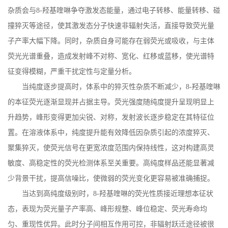
杂质会与
8-
羟基喹啉争夺激发态能量，通过电子转移、能量转移、碰
撞猝灭等途径，使其激发态分子快速非辐射失活，直接导致荧光量
子产率大幅下降。同时，杂质自身可能存在弱荧光或吸收，与主体
荧光光谱重叠，造成发射峰不对称、宽化、红移或蓝移，使光谱特
征变得模糊，严重干扰定性与定量分析。
当纯度逐步提高时，体系中的猝灭性杂质不断减少，
8-
羟基喹啉
的本征荧光逐渐显现并占据主导。荧光强度随纯度提升呈现明显上
升趋势，峰形变得更加尖锐、对称，发射波长逐步稳定在其特征位
置。在溶液体系中，纯度提升能有效降低因杂质引起的浓度猝灭、
聚集猝灭，使荧光信号在更宽浓度范围内保持线性，这对构建高灵
敏度、高稳定性的荧光检测体系至关重要。高纯度样品还能显著减
少背景干扰，提高信噪比，使微弱的荧光变化更容易被准确捕捉。
当达到高纯度级别时，
8-
羟基喹啉的荧光性质接近理想本征状
态，表现为荧光量子产率高、峰形规整、峰位稳定、荧光寿命均
匀、重现性优异。此时分子间相互作用可控，非辐射跃迁途径被很