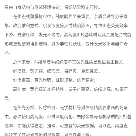
只由自身结构与测试环境决定，保证结果稳定可控。
在固态或薄膜材料中，纯度同样至关重要。杂质会诱导分子聚
集、改变堆积方式、引发浓度猝灭或缺陷猝灭，导致固态荧光效率
下降、光谱红移、发光不均匀。高纯度
8-
羟基喹啉及其金属配合物能
形成更规整的堆积结构，减少非辐射跃迁，提升发光效率与器件寿
命。
总体来看，
8-
羟基喹啉的纯度与其荧光性质呈现显著正相关：
纯度低：荧光弱、峰形差、易猝灭、重现性差；
纯度提高：荧光增强、峰形规整、信号稳定；
高纯度：荧光接近本征特性，量子产率高、信噪比高、结果可
靠。
在荧光分析、传感检测、光学材料等对信号精度要求高的场景
中，必须使用高纯度、经过深度纯化、去除金属与有机杂质的
8-
羟基
喹啉，才能获得稳定、准确、可重复的荧光数据。可以说，纯度直
接决定了其荧光应用的灵敏度、可靠性与上限。