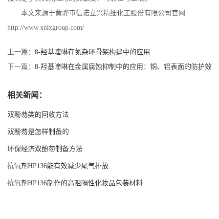
本文来源于黄骅市信诺立兴精细化工股份有限公司官网
http://www.xnlxgroup.com/
上一篇：
8-羟基喹啉在氮杂环骨架构建中的应用
下一篇：
8-羟基喹啉在金属腐蚀抑制中的应用：铜、铝表面的防护效
果
相关新闻：
双酚芴类的回收方法
双酚芴是怎样制备的
环保经济双酚芴制备方法
抗氧剂HP136能有效减少尾气排放
抗氧剂HP136制作的高阻隔性化妆品包装材料