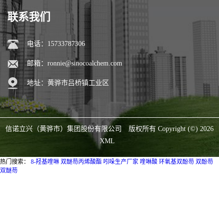
联系我们
电话：15733787306
邮箱：
ronnie@sinocoalchem.com
地址：黄骅市吕桥镇工业区
信诺立兴（黄骅市）集团股份有限公司
版权所有 Copyright (©) 2026
XML
热门搜索：
8-羟基喹啉
双醚芴丙烯酸酯
吲哚生产厂家
喹啉酸
环氧基双酚芴
双酚芴
双醚芴