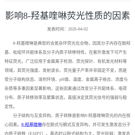
影响8-羟基喹啉荧光性质的因素
发表时间：2026-04-02
8-
羟基喹啉是典型的含氮杂环荧光化合物，因其分子内存在酚羟
基、吡啶环共轭体系及分子内质子转移特性，在紫外激发下可产生
特征荧光，广泛应用于金属离子检测、荧光探针、有机发光材料等
领域，其荧光强度、发射波长、荧光量子产率并非固定不变，而是
受分子结构状态、溶剂环境、
pH
值、温度、金属离子络合、浓度与
杂质等多重因素显著影响，这些因素通过改变分子共轭体系、电荷
分布、质子转移效率及聚集状态，直接决定其荧光信号的强弱与稳
定性。
分子结构与互变异构、质子转移是影响
8-
羟基喹啉荧光的内在核
心因素。
8-
羟基喹啉
存在酚式与酮式互变异构，并可发生激发态分子
内质子转移（
ESIPT
）。基态时以酚式结构为主，荧光较弱；激发态