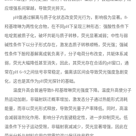
应增强系间窜越，导致荧光猝灭。
pH
值通过解离与质子化状态改变荧光行为，影响极为显著。
8-
羟基喹啉为两性化合物，在不同
pH
下呈现三种形态：强酸性条件下
吡啶氮被质子化，破坏共轭与质子转移，荧光显著减弱；中性与弱
碱性条件下以分子形式存在，激发态质子转移顺畅，荧光强；强碱
性条件下酚羟基解离成氧负离子，分子电荷分布改变，共轭体系减
弱，荧光大幅降低甚至消失，因此，其荧光存在合适的
pH
窗口，通
常在
pH 6~9
之间信号非常稳定，偏离该区间会导致荧光强度急剧变
化，这也是其作为
pH
荧光探针的基础。
温度升高会普遍导致
8-
羟基喹啉荧光强度下降。温度升高使分子
热运动加剧，非辐射跃迁概率增加，激发态分子通过热能形式消耗
能量，而非以荧光形式释放，导致荧光量子产率降低。同时，高温
会减弱溶剂化作用、影响分子内氢键稳定性，进一步抑制荧光。低
温条件下分子运动受限，非辐射衰减减少，荧光显著增强，因此在
荧光分析与材料应用中常需控温以保证信号稳定。