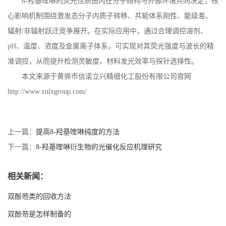
8-
羟基喹啉的荧光性质由内在分子结构与外部环境共同决定，核
心影响机制围绕激发态分子内质子转移、共轭体系刚性、能级差、
辐射
/
非辐射跃迁竞争展开。在实际应用中，通过合理调控溶剂、
pH
、温度、浓度及金属离子体系，可实现对其荧光强度与波长的精
准调控，从而提升检测灵敏度、材料发光效率与探针选择性。
本文来源于黄骅市信诺立兴精细化工股份有限公司官网
http://www.xnlxgroup.com/
上一篇：
提高8-羟基喹啉纯度的方法
下一篇：
8-羟基喹啉衍生物的光催化反应机理研究
相关新闻：
双酚芴类的回收方法
双酚芴是怎样制备的