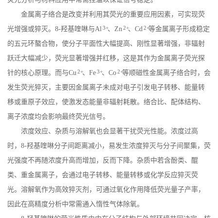
金属离子络合是改变并利用其荧光的重要应用因素，可实现荧
3+
2+
2+
光增强或猝灭。
8-
羟基喹啉与
Al
、
Zn
、
Cd
等金属离子形成稳定
的五元环螯合物，使分子平面性大幅提高、刚性显著增强，非辐射
跃迁大幅减少，荧光显著增强并红移，这是其作为金属离子荧光探
2+
3+
2+
针的核心原理。而与
Cu
、
Fe
、
Co
等顺磁性金属离子络合时，会
发生荧光猝灭，主要因金属离子未成对电子引发电子转移、能量转
移或重原子效应，使激发态能量非辐射耗散。络合比、配体结构、
离子浓度均会影响最终荧光信号。
浓度效应、杂质与溶解氧也会显著干扰荧光性能。浓度过高
时，
8-
羟基喹啉分子间距离减小，易发生浓度猝灭与分子间聚集，荧
光强度不再随浓度升高而增加，反而下降。杂质中若含酚类、醌
类、重金属离子，会通过电子转移、能量转移或化学反应猝灭荧
光。溶解氧作为高效猝灭剂，可通过氧化作用降低荧光量子产率，
因此在高精度分析中常需通入惰性气体除氧。