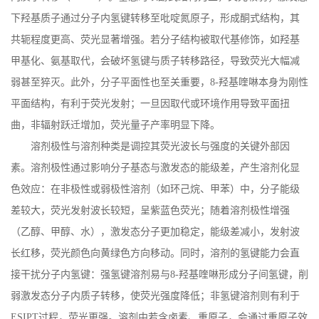
下羟基质子通过分子内氢键转移至吡啶氮原子，形成酮式结构，其
共轭程度更高、荧光显著增强。若分子结构被取代基修饰，如羟基
甲基化、氨基取代，会破坏氢键与质子转移路径，导致荧光大幅减
弱甚至猝灭。此外，分子平面性也至关重要，
8-
羟基喹啉本身为刚性
平面结构，有利于荧光发射；一旦因取代或环境作用导致平面扭
曲，非辐射跃迁增加，荧光量子产率明显下降。
溶剂极性与溶剂种类是调控其荧光波长与强度的关键外部因
素。溶剂极性通过影响分子基态与激发态的能级差，产生溶剂化显
色效应：在非极性或弱极性溶剂（如环己烷、甲苯）中，分子能级
差较大，荧光发射波长较短，呈紫蓝色荧光；随着溶剂极性增强
（乙醇、甲醇、水），激发态分子更加稳定，能级差减小，发射波
长红移，荧光颜色向黄绿色方向移动。同时，溶剂的氢键能力会直
接干扰分子内氢键：强氢键溶剂易与
8-
羟基喹啉形成分子间氢键，削
弱激发态分子内质子转移，使荧光强度降低；非氢键溶剂则有利于
ESIPT
过程，荧光更强。溶剂中若含卤素、重原子，会通过重原子效