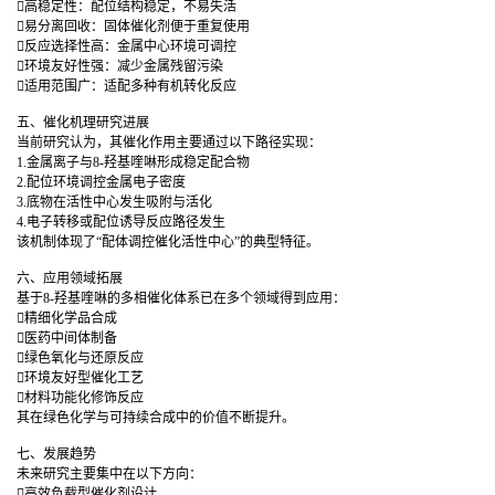
高稳定性：配位结构稳定，不易失活
易分离回收：固体催化剂便于重复使用
反应选择性高：金属中心环境可调控
环境友好性强：减少金属残留污染
适用范围广：适配多种有机转化反应
五、催化机理研究进展
当前研究认为，其催化作用主要通过以下路径实现：
1.金属离子与8-羟基喹啉形成稳定配合物
2.配位环境调控金属电子密度
3.底物在活性中心发生吸附与活化
4.电子转移或配位诱导反应路径发生
该机制体现了“配体调控催化活性中心”的典型特征。
六、应用领域拓展
基于8-羟基喹啉的多相催化体系已在多个领域得到应用：
精细化学品合成
医药中间体制备
绿色氧化与还原反应
环境友好型催化工艺
材料功能化修饰反应
其在绿色化学与可持续合成中的价值不断提升。
七、发展趋势
未来研究主要集中在以下方向：
高效负载型催化剂设计