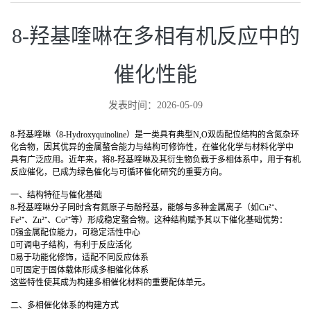
8-羟基喹啉在多相有机反应中的
催化性能
发表时间：2026-05-09
8-羟基喹啉（8-Hydroxyquinoline）是一类具有典型N,O双齿配位结构的含氮杂环
化合物，因其优异的金属螯合能力与结构可修饰性，在催化化学与材料化学中
具有广泛应用。近年来，将8-羟基喹啉及其衍生物负载于多相体系中，用于有机
反应催化，已成为绿色催化与可循环催化研究的重要方向。
一、结构特征与催化基础
8-羟基喹啉分子同时含有氮原子与酚羟基，能够与多种金属离子（如Cu²⁺、
Fe³⁺、Zn²⁺、Co²⁺等）形成稳定螯合物。这种结构赋予其以下催化基础优势：
强金属配位能力，可稳定活性中心
可调电子结构，有利于反应活化
易于功能化修饰，适配不同反应体系
可固定于固体载体形成多相催化体系
这些特性使其成为构建多相催化材料的重要配体单元。
二、多相催化体系的构建方式