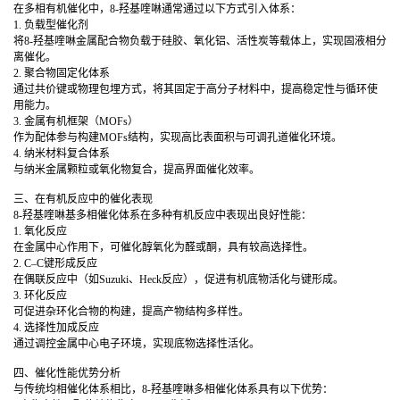
在多相有机催化中，8-羟基喹啉通常通过以下方式引入体系：
1. 负载型催化剂
将8-羟基喹啉金属配合物负载于硅胶、氧化铝、活性炭等载体上，实现固液相分
离催化。
2. 聚合物固定化体系
通过共价键或物理包埋方式，将其固定于高分子材料中，提高稳定性与循环使
用能力。
3. 金属有机框架（MOFs）
作为配体参与构建MOFs结构，实现高比表面积与可调孔道催化环境。
4. 纳米材料复合体系
与纳米金属颗粒或氧化物复合，提高界面催化效率。
三、在有机反应中的催化表现
8-羟基喹啉基多相催化体系在多种有机反应中表现出良好性能：
1. 氧化反应
在金属中心作用下，可催化醇氧化为醛或酮，具有较高选择性。
2. C–C键形成反应
在偶联反应中（如Suzuki、Heck反应），促进有机底物活化与键形成。
3. 环化反应
可促进杂环化合物的构建，提高产物结构多样性。
4. 选择性加成反应
通过调控金属中心电子环境，实现底物选择性活化。
四、催化性能优势分析
与传统均相催化体系相比，8-羟基喹啉多相催化体系具有以下优势：