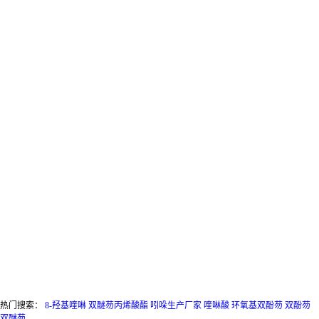
8-羟基喹啉自组装膜在金属腐蚀防护中的作用机制
双酚芴分子结构与性能关系分析
联系我们
电话：15733787306
邮箱：
ronnie@sinocoalchem.com
地址：黄骅市吕桥镇工业区
信诺立兴（黄骅市）集团股份有限公司
版权所有 Copyright (©) 2026
XML
热门搜索：
8-羟基喹啉
双醚芴丙烯酸酯
吲哚生产厂家
喹啉酸
环氧基双酚芴
双酚芴
双醚芴