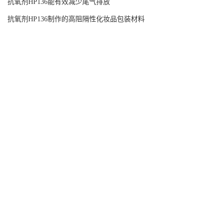
抗氧剂HP136能有效减少尾气排放
抗氧剂HP136制作的高阻隔性化妆品包装材料
导航菜单
公司首页
公司介绍
公司动态
产品展厅
证书荣誉
联系方式
在线留言
企业公告
新闻动态
卤代8-羟基喹啉衍生物的合成及其抗菌活性增强效应