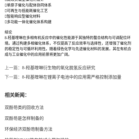
单原子催化与配体协同体系
可再生与低能耗催化工艺
智能响应型催化材料
多功能一体化催化体系构建
结论
8-羟基喹啉在多相有机反应中的催化性能源于其独特的螯合结构与可调配位环
境。通过构建多相催化体系，不仅提高了反应效率与选择性，还增强了催化剂
的稳定性与可循环利用性。随着绿色化学与先进催化材料的发展，其在有机合
成与工业催化中的应用前景将更加广阔。
上一篇：
8-羟基喹啉衍生物的氧化脱氢反应研究
下一篇：
8-羟基喹啉在锂离子电池中的应用需严格控制添加量
相关新闻：
双酚芴类的回收方法
双酚芴是怎样制备的
环保经济双酚芴制备方法