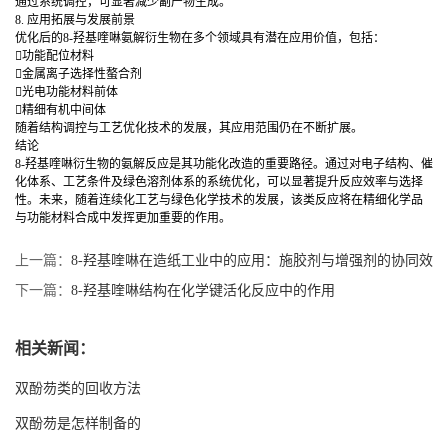
通过系统调控，可显著减少副产物生成。
8. 应用拓展与发展前景
优化后的8-羟基喹啉氨解衍生物在多个领域具有潜在应用价值，包括：
功能配位材料
金属离子选择性螯合剂
光电功能材料前体
精细有机中间体
随着结构调控与工艺优化技术的发展，其应用范围仍在不断扩展。
结论
8-羟基喹啉衍生物的氨解反应是其功能化改造的重要路径。通过对电子结构、催
化体系、工艺条件及绿色溶剂体系的系统优化，可以显著提升反应效率与选择
性。未来，随着连续化工艺与绿色化学技术的发展，该类反应将在精细化学品
与功能材料合成中发挥更加重要的作用。
上一篇：
8-羟基喹啉在造纸工业中的应用：施胶剂与增强剂的协同效
应
下一篇：
8-羟基喹啉结构在化学键活化反应中的作用
相关新闻：
双酚芴类的回收方法
双酚芴是怎样制备的