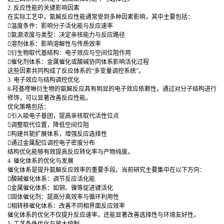
2. 反应性能的关键影响因素
在实际工艺中，氨解反应性能通常受到多种因素影响，其中主要包括：
温度条件：影响分子活化能与反应速率
氨源浓度与类型：决定亲核能力与反应路径
溶剂体系：影响溶解性与传质效率
衍生物取代基结构：电子效应与空间位阻作用
催化剂体系：金属催化或酸碱协同体系影响活化过程
这些因素共同构成了反应体系的“多变量调控系统”。
3. 电子效应与结构调控优化
8-羟基喹啉衍生物的氨解反应具有明显的电子效应依赖性。通过对分子结构进行
修饰，可以显著改善反应性能。
优化策略包括：
引入吸电子基团，提高亲核取代活性位点
调整取代位置，降低空间位阻
构建共轭扩展体系，增强反应选择性
通过金属配位调控电子密度分布
结构优化能够有效提高反应转化率与产物纯度。
4. 催化体系的优化与发展
催化体系是提升氨解反应效率的重要手段。当前研究主要集中在以下方向：
酸碱催化体系：调节反应活化能
金属催化体系：如铜、镍等促进键活化
固体催化剂：提高分离效率与循环利用性
相转移催化体系：改善不同相界面反应效率
催化体系的优化不仅提升反应速率，还能显著改善选择性与环境友好性。
5. 工艺条件优化与放大控制