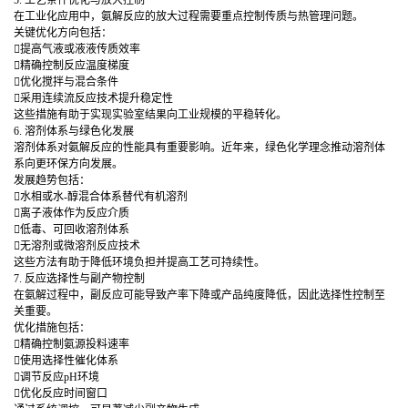
在工业化应用中，氨解反应的放大过程需要重点控制传质与热管理问题。
关键优化方向包括：
提高气液或液液传质效率
精确控制反应温度梯度
优化搅拌与混合条件
采用连续流反应技术提升稳定性
这些措施有助于实现实验室结果向工业规模的平稳转化。
6. 溶剂体系与绿色化发展
溶剂体系对氨解反应的性能具有重要影响。近年来，绿色化学理念推动溶剂体
系向更环保方向发展。
发展趋势包括：
水相或水-醇混合体系替代有机溶剂
离子液体作为反应介质
低毒、可回收溶剂体系
无溶剂或微溶剂反应技术
这些方法有助于降低环境负担并提高工艺可持续性。
7. 反应选择性与副产物控制
在氨解过程中，副反应可能导致产率下降或产品纯度降低，因此选择性控制至
关重要。
优化措施包括：
精确控制氨源投料速率
使用选择性催化体系
调节反应pH环境
优化反应时间窗口