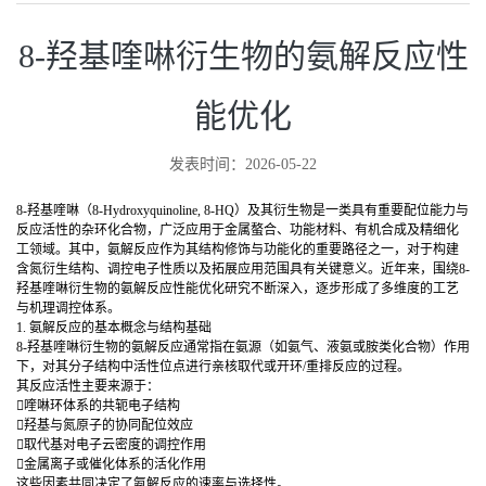
8-羟基喹啉衍生物的氨解反应性
能优化
发表时间：2026-05-22
8-羟基喹啉（8-Hydroxyquinoline, 8-HQ）及其衍生物是一类具有重要配位能力与
反应活性的杂环化合物，广泛应用于金属螯合、功能材料、有机合成及精细化
工领域。其中，氨解反应作为其结构修饰与功能化的重要路径之一，对于构建
含氮衍生结构、调控电子性质以及拓展应用范围具有关键意义。近年来，围绕8-
羟基喹啉衍生物的氨解反应性能优化研究不断深入，逐步形成了多维度的工艺
与机理调控体系。
1. 氨解反应的基本概念与结构基础
8-羟基喹啉衍生物的氨解反应通常指在氨源（如氨气、液氨或胺类化合物）作用
下，对其分子结构中活性位点进行亲核取代或开环/重排反应的过程。
其反应活性主要来源于：
喹啉环体系的共轭电子结构
羟基与氮原子的协同配位效应
取代基对电子云密度的调控作用
金属离子或催化体系的活化作用
这些因素共同决定了氨解反应的速率与选择性。