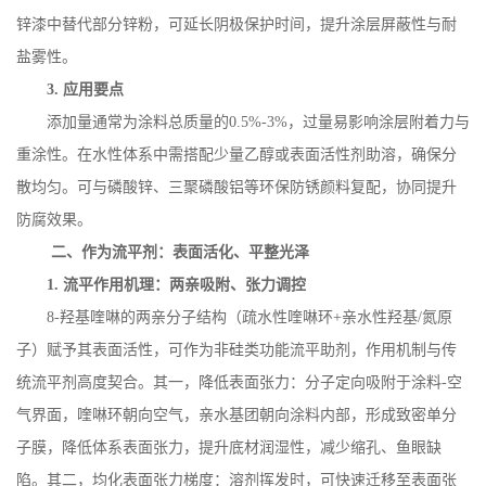
锌漆中替代部分锌粉，可延长阴极保护时间，提升涂层屏蔽性与耐
盐雾性。
3.
应用要点
添加量通常为涂料总质量的
0.5%-3%
，过量易影响涂层附着力与
重涂性。在水性体系中需搭配少量乙醇或表面活性剂助溶，确保分
散均匀。可与磷酸锌、三聚磷酸铝等环保防锈颜料复配，协同提升
防腐效果。
二、作为流平剂：表面活化、平整光泽
1.
流平作用机理：两亲吸附、张力调控
8-
羟基喹啉的两亲分子结构（疏水性喹啉环
+
亲水性羟基
/
氮原
子）赋予其表面活性，可作为非硅类功能流平助剂，作用机制与传
统流平剂高度契合。其一，降低表面张力：分子定向吸附于涂料
-
空
气界面，喹啉环朝向空气，亲水基团朝向涂料内部，形成致密单分
子膜，降低体系表面张力，提升底材润湿性，减少缩孔、鱼眼缺
陷。其二，均化表面张力梯度：溶剂挥发时，可快速迁移至表面张