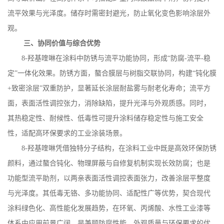
流平效果与光泽度。储存时需密封避光，防止氧化变色影响涂层外
观。
三、协同价值与综合优势
8-
羟基喹啉在涂料中防锈与流平功能协同，形成“防腐
-
流平
-
稳
定”一体化效果。防锈方面，螯合膜层与树脂交联协同，构建“钝化膜
+
致密涂层”双重防护，显著延长涂层耐盐雾与耐老化寿命；流平方
面，表面活性调控张力，消除缺陷，提升光泽与外观质感。同时，
其热稳定性、耐候性、低毒性可提升涂料储存稳定性与施工安全
性，适配高环保要求的工业涂装场景。
8-
羟基喹啉凭借独特分子结构，在涂料工业中既是高效环保防锈
颜料，通过螯合钝化、物理屏蔽与自修复机制实现长效防腐；也是
功能型流平助剂，以两亲表面活性调控表面张力，改善涂层平整度
与光泽度。其低毒无铬、多功能协同、适配性广等优势，契合现代
涂料绿色化、高性能化发展趋势，在环氧、丙烯酸、水性工业漆等
体系中应用前景广阔，是兼顾防腐性能、外观质量与环保要求的优