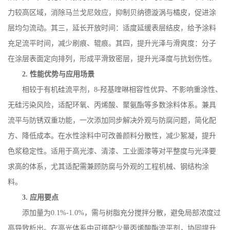
力较高区域，消除马兰戈尼效应，抑制贝纳德漩涡与橘皮，促进涂
层均匀流动。其三，延长开放时间：适度延缓表层结皮，给予涂料
充足流平时间，减少刷痕、辊痕。其四，提升光泽与滑爽度：分子
在涂层表面定向排列，形成平滑致密层，提升光泽度与抗划伤性。
2.
性能优势与应用场景
相较于有机硅流平剂，
8-
羟基喹啉相容性优异、不影响重涂性、
无硅污染风险，适配环氧、丙烯酸、聚氨酯等多数涂料体系。兼具
流平与防锈双重功能，一次添加同步解决外观与防腐问题，简化配
方、降低成本。在水性涂料中可改善颜料分散性，减少絮凝，提升
色浆稳定性。适用于高光漆、清漆、工业面漆等对平整度与光泽要
求高的体系，尤其适配需兼顾防腐与外观的工程机械、钢结构涂
料。
3.
应用要点
添加量为
0.1%-1.0%
，需与树脂充分搅拌分散，避免局部浓度过
高导致析出。在高光体系中可搭配少量丙烯酸酯流平剂，协同提升