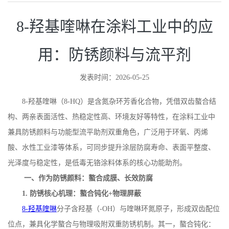
8-羟基喹啉在涂料工业中的应
用：防锈颜料与流平剂
发表时间：2026-05-25
8-
羟基喹啉（
8-HQ
）是含氮杂环芳香化合物，凭借双齿螯合结
构、两亲表面活性、热稳定性高、环境友好等特性，在涂料工业中
兼具防锈颜料与功能型流平助剂双重角色，广泛用于环氧、丙烯
酸、水性工业漆等体系，可同步提升涂层防腐寿命、表面平整度、
光泽度与稳定性，是低毒无铬涂料体系的核心功能助剂。
一、作为防锈颜料：螯合成膜、长效防腐
1.
防锈核心机理：螯合钝化
+
物理屏蔽
8-
羟基喹啉
分子含羟基（
-OH
）与喹啉环氮原子，形成双齿配位
位点，兼具化学螯合与物理吸附双重防锈机制。其一，螯合钝化：