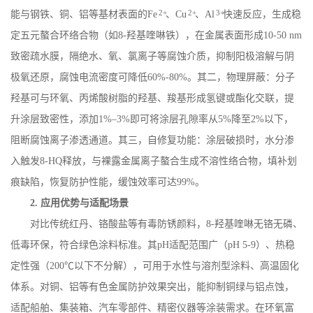
2+
2+
3+
能与钢铁、铜、铝等基材表面的
Fe
、
Cu
、
Al
快速反应，生成稳
定五元螯合环络合物（如
8-
羟基喹啉铁），在金属表面形成
10-50 nm
致密疏水膜，隔绝水、氧、氯离子等腐蚀介质，抑制阳极溶解与阴
极氧还原，腐蚀电流密度可降低
60%-80%
。其二，物理屏蔽：分子
羟基可与环氧、丙烯酸树脂的羟基、羧基形成氢键或酯化交联，提
升涂层致密性，添加
1%
–
3%
即可将涂层孔隙率从
5%
降至
2%
以下，
阻断腐蚀离子渗透通道。其三，自修复功能：涂层破损时，水分渗
入触发
8-HQ
释放，与裸露金属离子螯合生成不溶性络合物，填补划
痕缺陷，恢复防护性能，缓蚀效率可达
99%
。
2.
应用优势与适配场景
对比传统红丹、铬酸盐等有毒防锈颜料，
8-
羟基喹啉无铬无磷、
低毒环保，符合绿色涂料标准。其
pH
适配范围广（
pH 5-9
）、热稳
定性强（
200
℃以下不分解），可用于水性与溶剂型涂料、高温固化
体系。对铜、铝等有色金属防护效果突出，能抑制铜绿与铝点蚀，
适配船舶、集装箱、汽车零部件、精密仪器等涂装需求。在环氧富