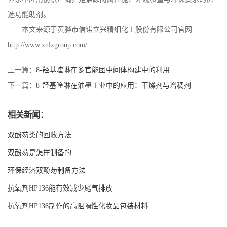
选功能助剂。
本文来源于黄骅市信诺立兴精细化工股份有限公司官网
http://www.xnlxgroup.com/
上一篇：
8-羟基喹啉在多官能团中间体构建中的利用
下一篇：
8-羟基喹啉在油墨工业中的应用：干燥剂与增稠剂
相关新闻：
双酚芴类的回收方法
双酚芴是怎样制备的
环保经济双酚芴制备方法
抗氧剂HP136能有效减少尾气排放
抗氧剂HP136制作的高阻隔性化妆品包装材料