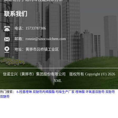
联系我们
电话：15733787306
邮箱：
ronnie@sinocoalchem.com
地址：黄骅市吕桥镇工业区
信诺立兴（黄骅市）集团股份有限公司
版权所有 Copyright (©) 2026
XML
热门搜索：
8-羟基喹啉
双醚芴丙烯酸酯
吲哚生产厂家
喹啉酸
环氧基双酚芴
双酚芴
双醚芴