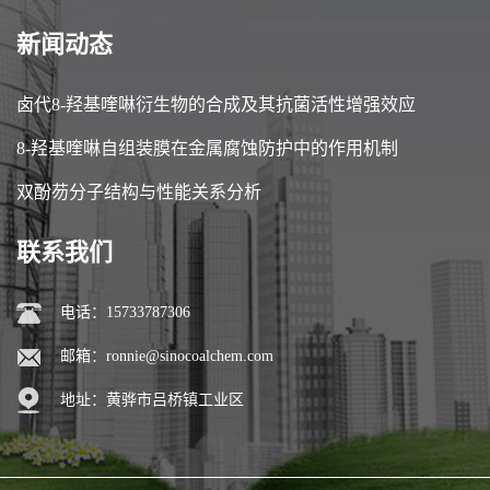
新闻动态
卤代8-羟基喹啉衍生物的合成及其抗菌活性增强效应
8-羟基喹啉自组装膜在金属腐蚀防护中的作用机制
双酚芴分子结构与性能关系分析
联系我们
电话：15733787306
邮箱：
ronnie@sinocoalchem.com
地址：黄骅市吕桥镇工业区