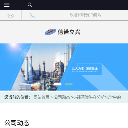
欢迎来到我们的网站
您当前的位置：
网站首页
>
公司动态
>
8-羟基喹啉在分析化学中的
分离富集：固相微萃取涂层制备
公司动态