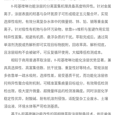
8-
羟基喹啉功能涂层的分离富集机理具备高度特异性。针对金属
离子，涂层表面的羟基与杂环氮原子可形成稳定五元螯合环，实现
选择性吸附，有效分离复杂水体中的微量铜、锌、铅、镉等重金属
离子。针对极性有机物与杂环污染物，依靠π
-
π堆积与氢键作用实现
特异性富集，规避有机质、悬浮杂质的干扰。萃取完成后，通过简
单溶剂洗脱或热解析即可实现目标物脱附，回收率高、解析彻底，
且涂层结构不会被破坏，可反复循环使用，大幅降低检测成本。
相较于商用普通萃取涂层，
8-
羟基喹啉功能化涂层优势显著，兼
具高选择性、高富集倍数、抗干扰强、重复性好等特点。常规涂层
多依靠单一疏水吸附，选择性差，易受基质干扰，而功能化涂层依
托特异性螯合吸附机制，可精准富集痕量目标组分，有效降低检测
检出限，极大提升微量、超微量样品的检测准确度。同时涂层化学
稳定性优异，耐酸碱、耐有机溶剂侵蚀，适配复杂工业废水、土壤
浸出液、环境水体等严苛检测基质。
基于
8-
羟基喹啉功能改性的固相微萃取涂层制备技术，依托单体