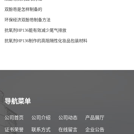
双酚芴是怎样制备的
环保经济双酚芴制备方法
抗氧剂HP136能有效减少尾气排放
抗氧剂HP136制作的高阻隔性化妆品包装材料
导航菜单
公司首页
公司介绍
公司动态
产品展厅
证书荣誉
联系方式
在线留言
企业公告