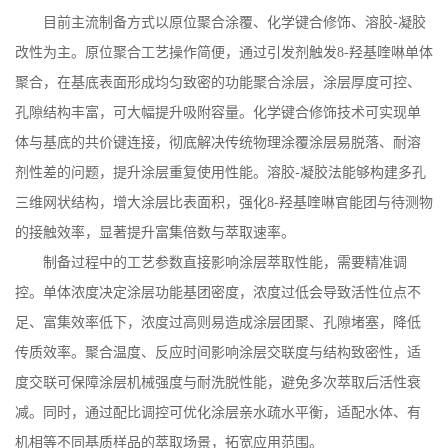
目前主流制备方式以原位聚合涂覆、化学键合修饰、溶胶
-
凝胶
改性为主。原位聚合工艺操作简便，通过引发剂触发
8-
羟基喹啉单体
聚合，在基底表面形成均匀致密的功能聚合涂层，涂层厚度可控、
孔隙结构丰富，可大幅提升吸附容量。化学键合修饰技术可实现单
体与基底的共价键连接，彻底解决传统物理涂覆涂层易脱落、耐溶
剂性差的问题，提升涂层重复使用性能。溶胶
-
凝胶法能够构建多孔
三维网状结构，增大涂层比表面积，强化
8-
羟基喹啉官能团与待测物
的接触效率，显著提升富集倍数与萃取速率。
制备过程中的工艺参数直接影响涂层萃取性能，需要精准调
控。单体浓度决定涂层功能基团密度，浓度过低会导致活性位点不
足、富集效率低下，浓度过高则易造成涂层团聚、孔隙堵塞，降低
传质效率。聚合温度、反应时间影响涂层交联度与结构致密性，适
度交联可保障涂层机械强度与耐洗脱性能，避免多次萃取后活性衰
减。同时，通过配比调控可优化涂层亲水疏水平衡，适配水体、有
机相等不同基质样品的萃取场景，拓宽应用范围。