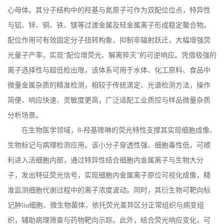
心母体。其分子结构中的羟基与氮原子可作为双配位位点，特异性
与铝、锌、铜、铁、镁等过渡金属及轻金属离子形成稳定螯合物。
配位作用可有效固定分子扭转构象，抑制非辐射跃迁，大幅增强荧
光量子产率，实现“配位增荧光、解离猝灭”的可逆响应。凭借极强的
离子选择性与超低检出限，该体系可用于水体、化工原料、食品中
微量金属杂质的精准检测，相较于传统滴定、光谱检测方法，操作
简便、响应快速、灵敏度更高，广泛适配工业质控与样品微量杂质
分析场景。
在生物医学领域，
8-
羟基喹啉的荧光特性支撑其实现细胞成像、
生物标记与病理检测应用。该小分子穿透性强、细胞毒性低，可顺
利进入活细胞内部，通过特异性结合细胞内金属离子与生物大分
子，发出特征荧光信号，实现细胞内金属离子原位可视化成像，精
准监测细胞代谢过程中的离子浓度波动。同时，其衍生物可靶向标
记肿
liu
细胞、微生物菌体，依托荧光差异区分正常组织与病变组
织，辅助病理筛查与药物靶向示踪。此外，结合荧光响应变化，可