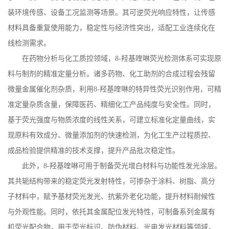
装环境传感、设备工况监测等场景。其可逆荧光响应特性，让传感
材料具备重复使用能力，稳定性与经济性突出，适配工业连续化在
线检测需求。
在药物分析与化工质控领域，
8-
羟基喹啉荧光检测体系可实现原
料与制剂的精准定量分析。诸多药物、化工助剂的合成过程会残留
微量金属催化剂杂质，利用
8-
羟基喹啉的特异性荧光识别作用，可精
准定量杂质含量，保障医药、精细化工产品纯度与安全性。同时，
基于荧光强度与物质浓度的线性关系，可建立标准化定量曲线，实
现原料有效成分、微量添加剂的快速检测，为化工生产过程质控、
成品检验提供精准的技术支撑，提升产品批次稳定性。
此外，
8-
羟基喹啉可用于制备荧光增白材料与功能性发光涂层。
其共轭结构带来的稳定荧光发射特性，可掺杂于涂料、树脂、高分
子材料中，赋予基材荧光发光、抗紫外老化功能，提升材料耐候性
与外观性能。同时，依托其金属配位发光特性，可制备系列金属有
机荧光配合物，用于荧光标识、防伪材料、光电发光材料等领域，