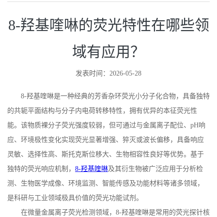
8-羟基喹啉的荧光特性在哪些领
域有应用？
发表时间：2026-05-28
8-
羟基喹啉是一种经典的芳香杂环荧光小分子化合物，具备独特
的共轭平面结构与分子内电荷转移特性，拥有优异的本征荧光性
能。该物质裸分子荧光强度较弱，但可通过与金属离子配位、
pH
响
应、环境极性变化实现荧光显著增强、猝灭或波长偏移，具备响应
灵敏、选择性高、斯托克斯位移大、生物相容性良好等优势。基于
独特的荧光响应机制，
8-羟基喹啉
及其衍生物被广泛应用于分析检
测、生物医学成像、环境监测、智能传感及功能材料等诸多领域，
是科研与工业领域极具价值的荧光功能试剂。
在微量金属离子荧光检测领域，
8-
羟基喹啉是常用的荧光探针核