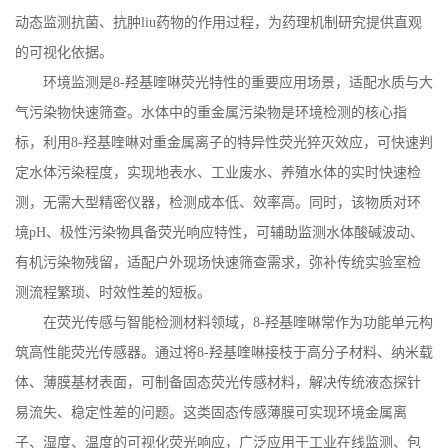
动态监测抗菌、抗肿
liu
药物的作用过程，为药理机制研究提供直观
的可视化依据。
环境监测是
8-
羟基喹啉荧光特性的重要应用场景，适配水质与大
气污染物快速筛查。水体中的重金属污染物是环境检测的核心指
标，利用
8-
羟基喹啉对重金属离子的特异性荧光猝灭效应，可快速判
定水体污染程度，实现地表水、工业废水、养殖水体的实时快速检
测，无需大型精密仪器，检测成本低、效率高。同时，该物质对环
境
pH
、极性污染物具备荧光响应特性，可辅助监测水体酸碱波动、
有机污染物残留，适配户外现场快速筛查需求，弥补传统实验室检
测流程繁琐、时效性差的短板。
在荧光传感与智能检测材料领域，
8-
羟基喹啉常作为功能单元构
筑高性能荧光传感器。通过将
8-
羟基喹啉接枝于高分子材料、纳米载
体、薄膜基材表面，可制备固态荧光传感材料，解决传统液态探针
易流失、稳定性差的问题。这类固态传感薄膜可实现环境金属离
子、湿度、温度的可视化荧光响应，广泛应用于工业在线监测、包