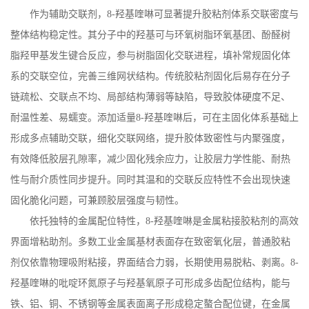
作为辅助交联剂，
8-
羟基喹啉可显著提升胶粘剂体系交联密度与
整体结构稳定性。其分子中的羟基可与环氧树脂环氧基团、酚醛树
脂羟甲基发生键合反应，参与树脂固化交联进程，填补常规固化体
系的交联空位，完善三维网状结构。传统胶粘剂固化后易存在分子
链疏松、交联点不均、局部结构薄弱等缺陷，导致胶体硬度不足、
耐温性差、易蠕变。添加适量
8-
羟基喹啉后，可在主固化体系基础上
形成多点辅助交联，细化交联网络，提升胶体致密性与内聚强度，
有效降低胶层孔隙率，减少固化残余应力，让胶层力学性能、耐热
性与耐介质性同步提升。同时其温和的交联反应特性不会出现快速
固化脆化问题，可兼顾胶层强度与韧性。
依托独特的金属配位特性，
8-
羟基喹啉是金属粘接胶粘剂的高效
界面增粘助剂。多数工业金属基材表面存在致密氧化层，普通胶粘
剂仅依靠物理吸附粘接，界面结合力弱，长期使用易脱粘、剥离。
8-
羟基喹啉的吡啶环氮原子与羟基氧原子可形成多齿配位结构，能与
铁、铝、铜、不锈钢等金属表面离子形成稳定螯合配位键，在金属