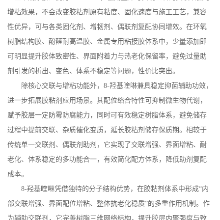
增粘效果，不会改变胶粘剂原有粘度、固化速度与施工工艺，兼容
性优异，可与各类固化剂、增韧剂、偶联剂复配协同增效。在环氧
树脂结构胶、酚醛耐高温胶、金属专用粘接胶体系中，少量添加即
可明显提升胶体致密性、界面附着力与热老化保留率，避免过量助
剂引发的析出、变色、体系不稳定等问题，性价比突出。
除核心交联与增粘功能外，
8-
羟基喹啉兼具稳定抑菌辅助功效，
进一步拓展胶粘剂应用场景。其配位络合特性可抑制微生物代谢，
赋予胶层一定防霉防腐能力，同时可有效稳定树脂体系，避免储存
过程中提前交联、杂质催化变质，延长胶粘剂储存保质期。相较于
传统单一交联剂、偶联剂助剂，它实现了交联增强、界面增粘、耐
老化、体系稳定的多功能合一，有效简化配方体系，降低助剂复配
成本。
8-
羟基喹啉凭借独特的分子结构优势，在胶粘剂体系中形成“内
部交联增强、界面配位增粘、整体抗老化稳质”的多重作用机制。作
为辅助交联剂，它完善树脂三维网络结构，提升胶层内聚强度与致