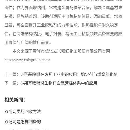
密性；作为界面增粘剂，它构建金属配位结合层，解决金属基材难
粘接、易脱粘难题。该助剂适配主流胶粘剂体系、添加量低、增效
显著，可全面提升工业胶粘剂的力学性能、耐热性能与耐久稳定
性，在高端结构粘接、电子封装、精密工业粘接领域具备重要的应
用价值与广阔的推广前景。
本文来源于黄骅市信诺立兴精细化工股份有限公司官网
http://www.xnlxgroup.com/
上一篇：
8-羟基喹啉在火药工业中的应用：稳定剂与燃烧催化剂
下一篇：
8-羟基喹啉衍生物在含氧芳烃体系中的应用
相关新闻：
双酚芴类的回收方法
双酚芴是怎样制备的