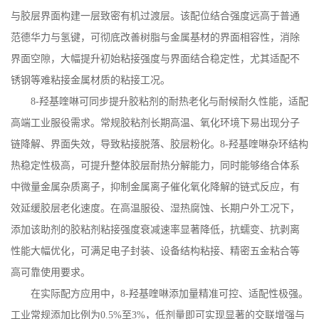
与胶层界面构建一层致密有机过渡层。该配位结合强度远高于普通
范德华力与氢键，可彻底改善树脂与金属基材的界面相容性，消除
界面空隙，大幅提升初始粘接强度与界面结合稳定性，尤其适配不
锈钢等难粘接金属材质的粘接工况。
8-
羟基喹啉可同步提升胶粘剂的耐热老化与耐候耐久性能，适配
高端工业服役需求。常规胶粘剂长期高温、氧化环境下易出现分子
链降解、界面失效，导致粘接脱落、胶层粉化。
8-
羟基喹啉杂环结构
热稳定性极高，可提升整体胶层耐热分解能力，同时能够络合体系
中微量金属杂质离子，抑制金属离子催化氧化降解的链式反应，有
效延缓胶层老化速度。在高温服役、湿热腐蚀、长期户外工况下，
添加该助剂的胶粘剂粘接强度衰减速率显著降低，抗蠕变、抗剥离
性能大幅优化，可满足电子封装、设备结构粘接、精密五金粘合等
高可靠使用要求。
在实际配方应用中，
8-
羟基喹啉添加量精准可控、适配性极强。
工业常规添加比例为
0.5%
至
3%
，低剂量即可实现显著的交联增强与