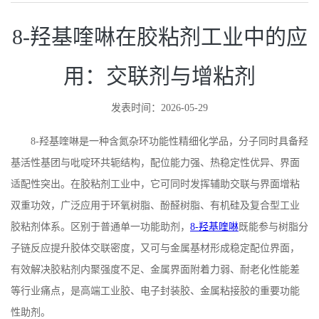
8-羟基喹啉在胶粘剂工业中的应
用：交联剂与增粘剂
发表时间：2026-05-29
8-
羟基喹啉是一种含氮杂环功能性精细化学品，分子同时具备羟
基活性基团与吡啶环共轭结构，配位能力强、热稳定性优异、界面
适配性突出。在胶粘剂工业中，它可同时发挥辅助交联与界面增粘
双重功效，广泛应用于环氧树脂、酚醛树脂、有机硅及复合型工业
胶粘剂体系。区别于普通单一功能助剂，
8-羟基喹啉
既能参与树脂分
子链反应提升胶体交联密度，又可与金属基材形成稳定配位界面，
有效解决胶粘剂内聚强度不足、金属界面附着力弱、耐老化性能差
等行业痛点，是高端工业胶、电子封装胶、金属粘接胶的重要功能
性助剂。