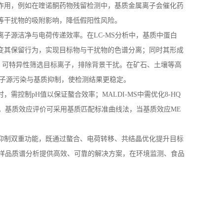
作用，例如在喹诺酮药物残留检测中，基质金属离子会催化药
等干扰物的吸附影响，降低假阳性风险。
离子源洁净与电荷传递效率。在
LC-MS
分析中，基质中蛋白
变其保留行为，实现目标物与干扰物的色谱分离；同时其形成
，可特异性筛选目标离子，排除背景干扰。在矿石、土壤等高
子源污染与基质抑制，使检测结果更稳定。
时，需控制
pH
值以保证螯合效率；
MALDI-MS
中需优化
8-HQ
。基质效应评价可采用基质匹配标准曲线法，当基质效应
ME
抑制双重功能，既通过螯合、电荷转移、共结晶优化提升目标
样品质谱分析提供高效、可靠的解决方案，在环境监测、食品