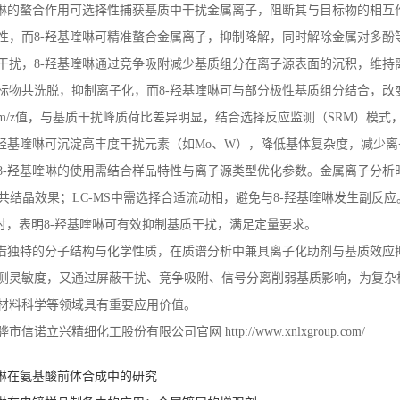
啉的螯合作用可选择性捕获基质中干扰金属离子，阻断其与目标物的相互
性，而
8-
羟基喹啉可精准螯合金属离子，抑制降解，同时解除金属对多酚
干扰，
8-
羟基喹啉通过竞争吸附减少基质组分在离子源表面的沉积，维持
标物共洗脱，抑制离子化，而
8-
羟基喹啉可与部分极性基质组分结合，改
m/z
值，与基质干扰峰质荷比差异明显，结合选择反应监测（
SRM
）模式
羟基喹啉可沉淀高丰度干扰元素（如
Mo
、
W
），降低基体复杂度，减少离
8-
羟基喹啉的使用需结合样品特性与离子源类型优化参数。金属离子分析
共结晶效果；
LC-MS
中需选择合适流动相，避免与
8-
羟基喹啉发生副反应
时，表明
8-
羟基喹啉可有效抑制基质干扰，满足定量要求。
借独特的分子结构与化学性质，在质谱分析中兼具离子化助剂与基质效应
测灵敏度，又通过屏蔽干扰、竞争吸附、信号分离削弱基质影响，为复杂
材料科学等领域具有重要应用价值。
骅市信诺立兴精细化工股份有限公司官网
http://www.xnlxgroup.com/
喹啉在氨基酸前体合成中的研究