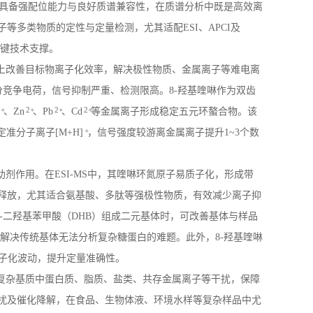
具备强配位能力与良好质谱兼容性，在质谱分析中既是高效离
子等多类物质的定性与定量检测，尤其适配
ESI
、
APCI
及
键技术支撑。
上改善目标物离子化效率，解决极性物质、金属离子等难电离
分竞争电荷，信号抑制严重、检测限高。
8-
羟基喹啉作为双齿
2+
2+
2+
2+
、
Zn
、
Pb
、
Cd
等金属离子形成稳定五元环螯合物。该
+
定准分子离子
[M+H]
，信号强度较游离金属离子提升
1~3
个数
助剂作用。在
ESI-MS
中，其喹啉环氮原子易质子化，形成带
释放，尤其适合氨基酸、多肽等强极性物质，有效减少离子抑
-
二羟基苯甲酸（
DHB
）组成二元基体时，可改善基体与样品
解决传统基体无法分析复杂糖蛋白的难题。此外，
8-
羟基喹啉
子化波动，提升定量准确性。
复杂基质中蛋白质、脂质、盐类、共存金属离子等干扰，保障
扰及催化降解，在食品、生物体液、环境水样等复杂样品中尤