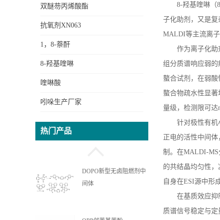
8-
羟基喹啉（
双醚芴丙烯酸酯
子化助剂，又是复
抗氧剂XN063
MALDI
等主流离子
1，8-萘酐
作为离子化助
8-羟基喹啉
组分质谱响应弱的
螯合试剂，在弱酸
喹啉酸
螯合物疏水性显著
吲哚生产厂家
量级，检测限可达
OPPEA苯基苯酚乙氧基丙
针对极性有机
热门产品
烯酸酯
正电的活性中间体
制。在
MALDI-MS
的共结晶均匀性，
DOPO新型无卤阻燃剂中
自身在
ESI
源中形
间体
在基质效应抑
质谱信号稳定与定