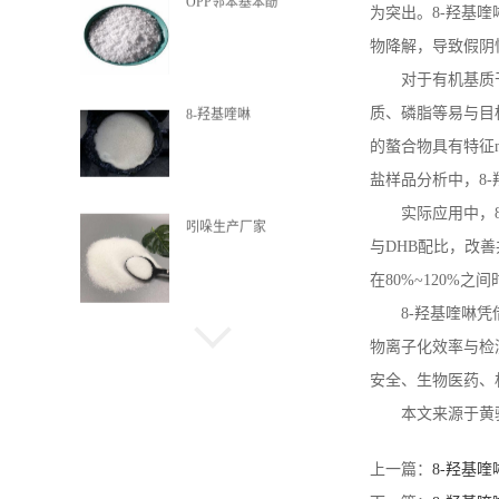
OPP邻苯基苯酚
为突出。
8-
羟基喹
物降解，导致假阴
对于有机基质
质、磷脂等易与目
8-羟基喹啉
的螯合物具有特征
盐样品分析中，
8-
实际应用中，
吲哚生产厂家
与
DHB
配比，改善
在
80%~120%
之间
8-
羟基喹啉凭
喹啉酸
物离子化效率与检
安全、生物医药、
本文来源于黄
α-甲基萘
上一篇：
8-羟基