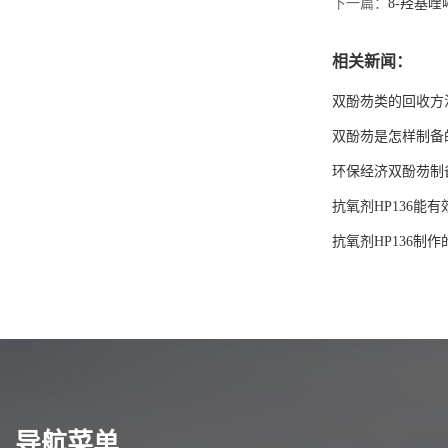
下一篇：
8-羟基
抗氧剂HP-136
相关新闻：
双酚芴类的回收方
双酚芴是怎样制备
氧芴
环保经济双酚芴制
抗氧剂HP136能
抗氧剂HP136制
环氧丙基双酚芴丙烯酸酯
导航菜单