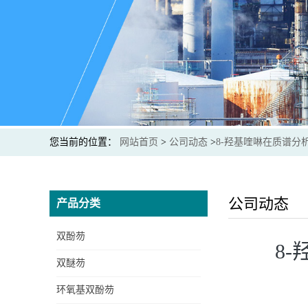
您当前的位置：
网站首页
>
公司动态
>
8-羟基喹啉在质谱
公司动态
产品分类
双酚芴
8
双醚芴
环氧基双酚芴