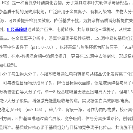
8-HQ
）是一种含氮杂环酚类化合物，分子兼具喹啉环共轭体系与酚羟基，
杂基质干扰的强效抑制剂，广泛应用于金属离子、有机污染物、生物大分
源，可显著提升检测灵敏度、降低基质干扰，为复杂样品质谱分析提供关
剂，
8-
羟基喹啉
通过螯合衍生、电荷转移、共结晶优化三重机制，从根本
痛点。在金属离子分析中，游离金属离子极性极强，
ESI
源中易被基质组
性至中性条件下（
pH 5.0~7.0
），以羟基氧与喹啉环氮为配位原子，与
Cu
增强，在水
-
有机混合相中溶解度提升，更易在
ESI
源中去溶剂化，形成稳
ng/L
级别。
小分子与生物大分子，
8-
羟基喹啉通过电荷转移与共结晶优化发挥离子化
，可与极性目标物形成离子对，降低目标物表面能，促进液滴碎裂与离子
分析糖蛋白等大分子时，单一
8-
羟基喹啉虽无法直接电离大分子，但与
2,5
减少大分子聚集，增强激光能量吸收与传递，实现糖蛋白高效解吸
/
电离，
成稳定
[M+H]
⁺（
m/z 146
），碎片少、背景干净，可作为内标物质，校正离
制方面，
8-
羟基喹啉通过螯合屏蔽、竞争吸附、信号分离多重路径，削弱
量精准。基质效应核心源于基质组分与目标物竞争离子化位点、共洗脱干