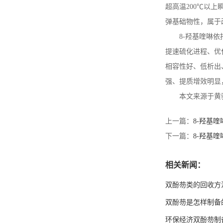
超高温
200
℃以上
弹基础物性，属于
抗氧剂HP-136
8-
羟基喹啉依
提速硫化进程、优
相容性好、低析出
氧芴
强、提质增效明显
本文来源于黄
上一篇：
8-羟基
环氧丙基双酚芴丙烯酸酯
下一篇：
8-羟基
相关新闻：
双酚芴类的回收方
双酚芴是怎样制备
环保经济双酚芴制