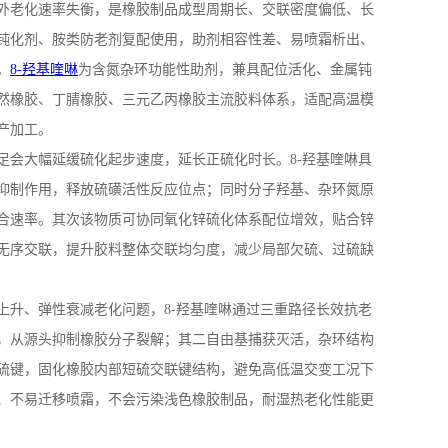
外老化速率失衡，是橡胶制品成型周期长、交联密度偏低、长
钝化剂、胺类防老剂复配使用，助剂相容性差、易喷霜析出、
。
8-羟基喹啉
为含氮杂环功能性助剂，兼具配位活化、金属钝
然橡胶、丁腈橡胶、三元乙丙橡胶主流胶料体系，适配高温模
产加工。
足会大幅延缓硫化起步速度，延长正硫化时长。
8-
羟基喹啉具
抑制作用，释放硫磺活性反应位点；同时分子羟基、杂环氮原
合速率。其次该物质可协同氧化锌硫化体系配位增效，贴合锌
无序交联，提升胶料整体交联均匀度，减少局部欠硫、过硫缺
上升、弹性衰减老化问题，
8-
羟基喹啉通过三重路径长效抗老
，从源头抑制橡胶分子裂解；其二自由基捕获灭活，杂环结构
硫键，固化橡胶内部短硫交联键结构，避免高低温交变工况下
、不易迁移喷霜，不会污染浅色橡胶制品，耐湿热老化性能更