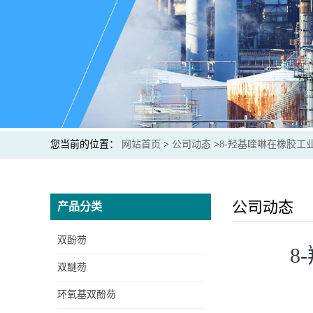
您当前的位置：
网站首页
>
公司动态
>
8-羟基喹啉在橡胶
公司动态
产品分类
双酚芴
8
双醚芴
环氧基双酚芴