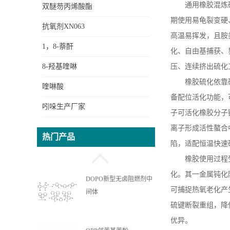
通用橡胶混炼
双醚芴丙烯酸酯
期使用易龟裂变硬
抗氧剂XN063
高温易挥发，且胺
1，8-萘酐
化、自由基捕获、
8-羟基喹啉
压、连续挤出硫化
橡胶硫化依靠
喹啉酸
备配位活化功能，
吲哚生产厂家
子可活化橡胶分子
OPPEA苯基苯酚乙氧基丙
离子形成活性螯合
热门产品
烯酸酯
陷，适配恒温快速
橡胶使用过程
化。其一金属钝化
DOPO新型无卤阻燃剂中
可捕捉热氧老化产
间体
硫键断裂重组，降
优异。