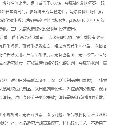
，增效性价比优。添加量低于
0.08%
，金属钝化能力不足，硫
微延长焦烧时间，影响挤出成型稳定性。混炼投料适配性强，
物硫化双体系；适配酸碱中性混炼环境，
pH6.0~10.0
区间药效
参数，工厂无需改造硫化设备即可投产使用。
产能，降低高温硫化能耗；优化交联结构，提升橡胶有效交
硫脆化问题。耐老化提质维度，经过热氧老化
168h
后，橡胶拉
配件长效使用。产品品相维度，无有色基团、无迁移性，适配
成本适配维度，可减量替代部分硫化促进剂与金属防老剂，简
能力，适配户外高低温交变工况，延长制品使用寿命；丁腈耐
天然乳胶浅色制品：采用低剂量投料，严控药剂分散度，保障
步混炼，防止杂环分子氧化失效；混炼需保证药剂均匀分散，
工不易析出，无表面喷霜、渗污问题，符合橡胶制品环保
VOC
橡胶生产。本品适配常规高温模压、挤出硫化工艺，不适用于