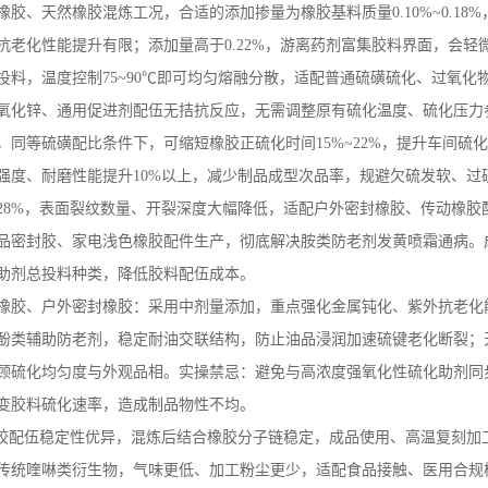
橡胶、天然橡胶混炼工况，合适的添加掺量为橡胶基料质量
0.10%~0.18%
抗老化性能提升有限；添加量高于
0.22%
，游离药剂富集胶料界面，会轻
投料，温度控制
75~90
℃即可均匀熔融分散，适配普通硫磺硫化、过氧化
氧化锌、通用促进剂配伍无拮抗反应，无需调整原有硫化温度、硫化压力
，同等硫磺配比条件下，可缩短橡胶正硫化时间
15%~22%
，提升车间硫化
强度、耐磨性能提升
10%
以上，减少制品成型次品率，规避欠硫发软、过
28%
，表面裂纹数量、开裂深度大幅降低，适配户外密封橡胶、传动橡胶
品密封胶、家电浅色橡胶配件生产，彻底解决胺类防老剂发黄喷霜通病。
助剂总投料种类，降低胶料配伍成本。
橡胶、户外密封橡胶：采用中剂量添加，重点强化金属钝化、紫外抗老化
酚类辅助防老剂，稳定耐油交联结构，防止油品浸润加速硫键老化断裂；
顾硫化均匀度与外观品相。实操禁忌：避免与高浓度强氧化性硫化助剂同
变胶料硫化速率，造成制品物性不均。
胶配伍稳定性优异，混炼后结合橡胶分子链稳定，成品使用、高温复刻加
传统喹啉类衍生物，气味更低、加工粉尘更少，适配食品接触、医用合规