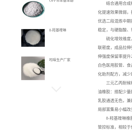
OPP邻苯基苯酚
结合通用合成
化提速效果微弱，
优选二段混炼中期
稳定，与硬脂酸、
8-羟基喹啉
硫化增效维度
联密度，成品拉伸
伸强度保留率提升
吲哚生产厂家
白色医用胶管、食
化助剂配方，减少
三元乙丙耐候
喹啉酸
油橡胶：搭配少量
乳胶通透无色，兼
局部富集易小幅改
8-
羟基喹啉橡
α-甲基萘
管控标准，相较于