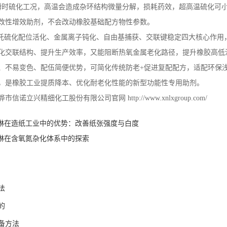
瞬时硫化工况，高温会造成杂环结构微量分解，损耗药效，超高温硫化可
改性增效助剂，不会改动橡胶基础配方物性参数。
托硫化配位活化、金属离子钝化、自由基捕获、交联键稳定四大核心作用
化交联结构、提升生产效率，又能阻断热氧金属老化路径，提升橡胶高低
、不易变色、配伍简便优势，可简化传统防老
+
促进复配配方，适配环保
，是橡胶工业提质降本、优化耐老化性能的新型功能性专用助剂。
骅市信诺立兴精细化工股份有限公司官网
http://www.xnlxgroup.com/
喹啉在造纸工业中的优势：改善纸张强度与白度
喹啉在含氧氮杂化体系中的探索
法
的
备方法