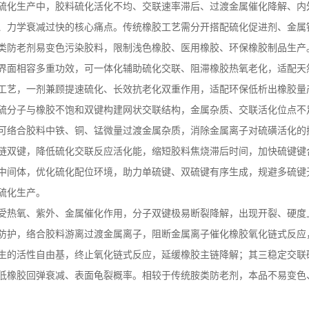
硫化生产中，胶料硫化活化不均、交联速率滞后、过渡金属催化降解、内
、力学衰减过快的核心痛点。传统橡胶工艺需分开搭配硫化促进剂、金属
类防老剂易变色污染胶料，限制浅色橡胶、医用橡胶、环保橡胶制品生产
界面相容多重功效，可一体化辅助硫化交联、阻滞橡胶热氧老化，适配天
工艺，一剂兼顾提速硫化、长效抗老化双重作用，适配环保低析出橡胶量
硫分子与橡胶不饱和双键构建网状交联结构，金属杂质、交联活化位点不
可络合胶料中铁、铜、锰微量过渡金属杂质，消除金属离子对硫磺活化的
链双键，降低硫化交联反应活化能，缩短胶料焦烧滞后时间，加快硫键键
中间体，优化硫化配位环境，助力单硫键、双硫键有序生成，规避多硫键
硫化生产。
受热氧、紫外、金属催化作用，分子双键极易断裂降解，出现开裂、硬度
防护，络合胶料游离过渡金属离子，阻断金属离子催化橡胶氧化链式反应
生的活性自由基，终止氧化链式反应，延缓橡胶主链降解；其三稳定交联
低橡胶回弹衰减、表面龟裂概率。相较于传统胺类防老剂，本品不易变色