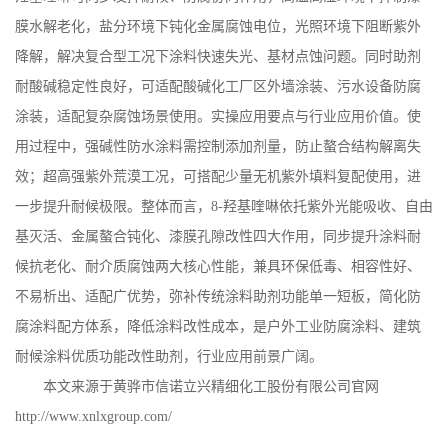
膜水解老化，盐分环境下钝化金属腐蚀电位，光照环境下阻断紫外
降解，解决复合型工况下涂料快速失光、基材点蚀问题。同时助剂
耐酸碱稳定性良好，可适配酸碱化工厂区外墙涂装、污水设备防腐
涂装，适配复杂腐蚀场景使用。实操应用要点与行业应用价值。使
用过程中，强碱性防水涂料需控制添加剂量，防止螯合结构解离失
效；超高强紫外荒漠工况，可搭配少量无机紫外填料复配使用，进
一步提升耐候极限。整体而言，
8-
羟基喹啉依托紫外光能吸收、自由
基灭活、金属螯合钝化、漆膜孔隙改性四大作用，同步提升涂料耐
候抗老化、耐介质腐蚀两大核心性能，兼具环保低毒、相容性好、
不易析出、适配广优势，弥补传统涂料助剂功能单一短板，简化防
腐涂料配方体系，降低涂料改性成本，是户外工业防腐涂料、建筑
耐候涂料优质功能改性助剂，行业应用前景广阔。
本文来源于黄骅市信诺立兴精细化工股份有限公司官网
http://www.xnlxgroup.com/