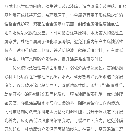
形成电化学腐蚀回路，催生锈层鼓起漆膜，造成漆膜空鼓脱落。
8-
羟
基喹啉可依托羟基氧、杂环氮原子，与金属界面离子形成稳定难溶
性螯合保护膜，紧密贴合金属基材表面，封闭金属活性腐蚀点位，
阻断阳极氧化腐蚀反应。同时可络合涂料原料、水质带入的活性金
属杂质，杜绝金属离子催化漆膜降解，避免漆膜内部产生腐蚀活性
位点。适配重防腐工业漆、铁艺防护漆、船舶近海涂料，可有效抵
御盐雾、地下水酸碱介质侵蚀，提升涂层盐雾耐受时长。
优化漆膜致密性与界面附着力，弱化介质渗透腐蚀。普通防腐
涂料固化后存在细微毛细孔隙，水汽、盐分极易沿孔隙渗透至涂层
底部，逐步破坏涂层粘结界面，降低防腐性能。添加
8-
羟基喹啉后，
助剂可参与涂料树脂交联固化反应，填充漆膜微观孔隙，优化漆膜
密实度，降低涂层吸水率与介质渗透率，阻隔腐蚀介质向内渗透。
同时该助剂可改善涂料与金属基材润湿性能，提升干湿状态下涂层
附着力，应对高低温热胀冷缩形变时，可缓冲界面应力，避免漆膜
开裂起皮，杜绝腐蚀介质沿界面缝隙侵入。在高盐、高湿沿海工况