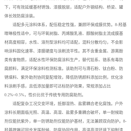
下，可有效延缓基材锈蚀、漆膜脱层，适配户外钢结构、桥梁、罐
体长效防腐涂装。
适配多元涂料体系，配伍稳定性强，兼顾环保成膜优势。
8-
羟基
喹啉极性适中，可与环氧树脂、丙烯酸乳液、醇酸树脂主流成膜基
材高度相容，水性、溶剂型涂料均可适配，混料分散均匀，不会影
响涂料固化速率、漆膜硬度与涂刷流平性。其不含重金属、游离酚
类有害物质，适配水性环保防腐涂料生产，替代铅系、铬系有毒防
腐颜料，满足环保涂料检测标准。该助剂可与滑石粉、钛白粉、防
锈填料、紫外助剂协同复配增效，降低防锈颜料添加比例，优化涂
料涂刷手感，且低添加量即可达标防护效果，常规添加占比
0.2%~0.5%
，性价比优于传统专用防腐助剂。
适配复杂工况交变环境，抵御湿热、盐雾耦合老化腐蚀。户外
涂料长期面临光照、高温、高湿、盐雾多重耦合破坏，单一耐候助
剂仅能抗紫外，单一防锈助剂仅能防护基材，无法兼顾双向防护。
8-
羟基喹啉可同步发挥耐候、防腐协同作用，高温高湿环境下抑制漆