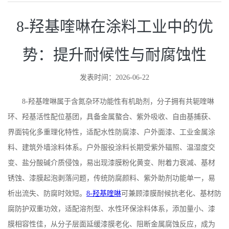
8-羟基喹啉在涂料工业中的优
势：提升耐候性与耐腐蚀性
发表时间：2026-06-22
8-
羟基喹啉属于含氮杂环功能性有机助剂，分子拥有共轭喹啉
环、羟基活性配位基团，具备金属螯合、紫外吸收、自由基捕获、
界面钝化多重理化特性，适配水性防腐漆、户外面漆、工业金属涂
料、建筑外墙涂料体系。户外服役涂料长期受紫外辐照、温湿度交
变、盐分酸碱介质侵蚀，易出现漆膜粉化黄变、附着力衰减、基材
锈蚀、漆膜起泡剥落问题，传统防腐颜料、紫外助剂功能单一，易
析出流失、防腐时效短。
8-羟基喹啉
可兼顾漆膜耐候抗老化、基材防
腐防护双重功效，适配溶剂型、水性环保涂料体系，添加量小、漆
膜相容性佳，从分子层面延缓漆膜老化、阻断金属腐蚀反应，成为