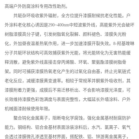
高端户外防腐涂料专用改性助剂。
共轭杂环吸收紫外辐射，全方位提升漆膜耐候抗老化性能。户
外涂料老化核心诱因是
290~400nm
中短波紫外线，高能紫外光会破坏
树脂漆膜高分子键，引发树脂氧化裂解、颜料褪色、漆膜失光粉
化，外加昼夜温差热氧作用，进一步加速漆膜开裂失效。
8-
羟基喹啉
分子共轭环状结构可高效捕获紫外光能，将光能转化为无害热能缓
释消散，避免紫外线直接击穿丙烯酸、环氧、聚氨酯漆膜树脂骨
架。同时可捕获漆膜热氧老化产生的过氧化自由基，终止光氧链式
老化反应，减缓漆膜黄变速率。相较于常规苯并酮紫外吸收剂，其
漆膜附着力更强，成膜后不易迁移析出、不会影响漆膜光泽度，可
长效维持漆膜色彩饱满度与表面完整性，大幅延长外墙涂料、户外
机械面漆耐候使用年限。
螯合钝化金属离子，阻断电化学腐蚀，强化金属基材耐腐防护
能力。钢结构、铝合金基材表面涂装涂料后，水汽、氯离子、氧气
会透过漆膜微孔渗透至基材界面，搭配铁、铝、锌游离金属离子，