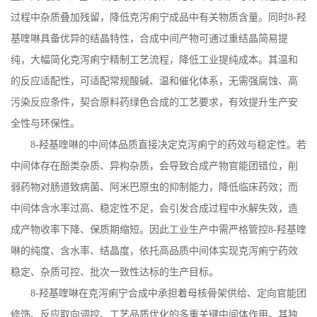
过程中杂质叠加残留，降低克泻痢宁成品中有关物质含量。同时
8-
羟
基喹啉具备优异的结晶特性，合成中间产物可通过重结晶简易提
纯，大幅简化克泻痢宁精制工艺流程，降低工业提纯成本。其温和
的反应适配性，可适配常规酸碱、温和催化体系，无需强腐蚀、高
污染反应条件，契合原料药绿色合成的工艺要求，有效提升生产安
全性与环保性。
8-
羟基喹啉的中间体品质直接决定克泻痢宁的药效与稳定性。若
中间体存在酚类杂质、异构杂质，会导致合成产物官能团错位，削
弱药物对肠道致病菌、阿米巴原虫的抑制能力，降低临床药效；而
中间体含水率过高、稳定性不足，会引发合成过程中水解失效，造
成产物收率下降、保质期缩短。因此工业生产中需严格管控
8-
羟基喹
啉的纯度、含水率、结晶度，依托高品质中间体实现克泻痢宁药效
稳定、杂质可控、批次一致性达标的生产目标。
8-
羟基喹啉在克泻痢宁合成中承担着母核骨架供给、定向官能团
修饰、反应取向调控、工艺品质优化的多重关键中间体作用。其独