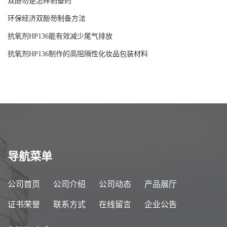
双酚芴是怎样制备的
环保经济双酚芴制备方法
抗氧剂HP136能有效减少尾气排放
抗氧剂HP136制作的高阻隔性化妆品包装材料
导航菜单
公司首页
公司介绍
公司动态
产品展厅
证书荣誉
联系方式
在线留言
企业公告