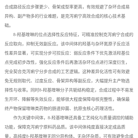
合成路径反应步骤更少、骨架成型率更高，有效规避了杂环合成易
异构、副产物多的行业难题，是克泻痢宁高效合成的核心技术基
础。
8-
羟基喹啉的位点选择性反应特征，可精准控制克泻痢宁合成的
反应取向，抑制无效副反应。该中间体的羟基与杂环氮原子反应活
性差异显著，可实现分步可控反应：弱反应条件下优先激活羟基位
点完成初步改性，强化反应条件后再激活杂环位点进行深度衍生，
完全契合克泻痢宁分步合成的工艺逻辑。这种差异化活性可有效避
免无规则取代、过度反应、骨架异构等副反应，大幅提升主产物选
择性与收率。同时
8-
羟基喹啉分子共轭结构稳定，合成过程中不易发
生开环、降解等失效反应，能够很大程度保障母核完整性，确保最
终产物保留喹啉类药物的肠道抑菌、抗原虫核心药理活性。
作为关键中间体，
8-
羟基喹啉还具备工艺纯化与质量调控的辅助
功能，保障克泻痢宁原料药品质。该中间体纯度直接决定成品质
量，高纯度
8-
羟基喹啉无同分异构体、无杂环杂质，可有效避免合成