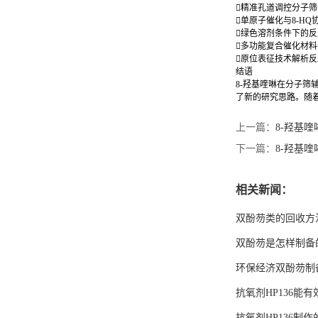
精准孔道调控分子
单原子催化与8-HQ
绿色溶剂条件下的
多功能复合催化材
原位表征技术解析
结语
8-羟基喹啉在分子
了新的研究思路。随
上一篇：
8-羟基
下一篇：
8-羟基
相关新闻：
双酚芴类的回收方
双酚芴是怎样制备
环保经济双酚芴制
抗氧剂HP136能
抗氧剂HP136制