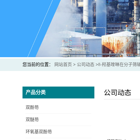
您当前的位置：
网站首页
>
公司动态
>
8-羟基喹啉在分子筛
公司动态
产品分类
双酚芴
双醚芴
环氧基双酚芴