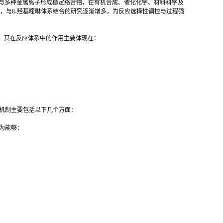
物，因其能够与多种金属离子形成稳定络合物，在有机合成、催化化学、材料科学及
，与8-羟基喹啉体系结合的研究逐渐增多，为反应选择性调控与过程强
）。其在反应体系中的作用主要体现在：
用机制主要包括以下几个方面：
为能够：