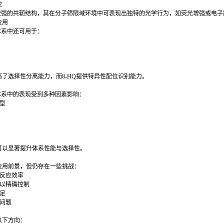
控
有较强的共轭结构，其在分子筛限域环境中可表现出独特的光学行为，如荧光增强或电子
应用
体系中还可用于：
附
料
了选择性分离能力，而8-HQ提供特异性配位识别能力。
体系中的表现受到多种因素影响：
类型
度
为
可以显著提升体系性能与选择性。
应用前景，但仍存在一些挑战：
响反应效率
难以精确控制
不足
性问题
以下方向：