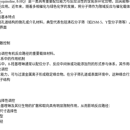
droxyquinoline, 8-HQ）是一类具有重要配位能力与反应活性的含氮杂环化合
泛应用。近年来，随着多相催化与绿色化学的发展，将分子筛作为限域反应与催化载体
径。
的基本特点
孔道结构的微孔或介孔材料，典型代表包括沸石分子筛（如ZSM-5、Y型分子筛等
应界面
扩散控制
为调控有机反应路径的重要载体材料。
体系中的作用机制
系中，8-羟基喹啉通常以配位分子、反应中间体或功能添加剂的形式参与体系，其作
性调控
配位能力，可与过渡金属离子形成稳定络合物。在分子筛孔道或表面环境中，这种络合行
电子结构
体
选择性调控
-羟基喹啉及其衍生物的扩散和取向具有明显限制作用，从而影响反应路径：
的尺寸选择性
构型
路径
性