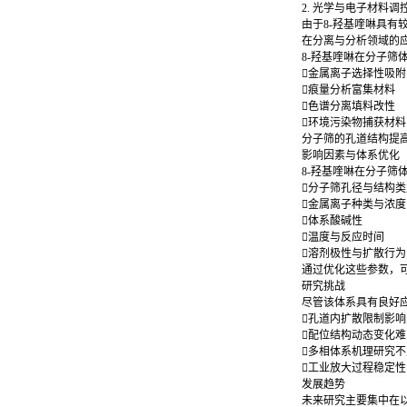
2. 光学与电子材料调
由于8-羟基喹啉具
在分离与分析领域的
抗氧剂HP-136
8-羟基喹啉在分子筛
金属离子选择性吸
痕量分析富集材料
色谱分离填料改性
环境污染物捕获材
分子筛的孔道结构提高
氧芴
影响因素与体系优化
8-羟基喹啉在分子筛
分子筛孔径与结构
金属离子种类与浓
体系酸碱性
温度与反应时间
环氧丙基双酚芴丙烯酸酯
溶剂极性与扩散行
通过优化这些参数，
研究挑战
尽管该体系具有良好
孔道内扩散限制影
配位结构动态变化
多相体系机理研究
工业放大过程稳定
发展趋势
未来研究主要集中在