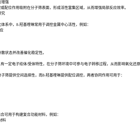
应增强
氢键或配位作用吸附在分子筛表面，形成活性富集区域，从而增强局部反应效率。
研究
体系中，8-羟基喹啉常用于调控金属中心活性，例如：
反应
应
分散状态并改善催化稳定性。
身具有一定电子给体/受体特性，在分子筛环境中可参与电子转移过程，从而影响氧化还
分子筛提供空间选择性，而8-羟基喹啉提供配位调控，两者协同作用可用于：
结合可用于构建复合功能材料，例如：
化材料