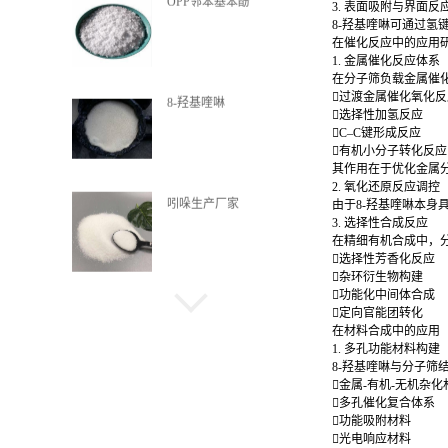
OPP邻苯基苯酚
3. 表面吸附与界面反
8-羟基喹啉可通过
在催化反应中的应用
1. 金属催化反应体系
在分子筛负载金属催化
过渡金属催化氧化
8-羟基喹啉
选择性加氢反应
C–C键形成反应
有机小分子转化反
其作用在于优化金属
2. 氧化还原反应调控
吲哚生产厂家
由于8-羟基喹啉本
3. 选择性合成反应
在精细有机合成中，
选择性芳香化反应
杂环衍生物构建
功能化中间体合成
喹啉酸
定向官能团转化
在材料合成中的应用
1. 多孔功能材料构建
8-羟基喹啉与分子筛
金属-有机-无机杂
多孔催化复合体系
α-甲基萘
功能吸附材料
光电响应材料