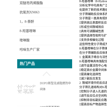
8-羟基喹啉（8-Hy
双醚芴丙烯酸酯
分析化学中均具有广
化提供了新的技术路
抗氧剂XN063
分子筛辅助反应体系
分子筛是一类具有规则
1，8-萘酐
提供高比表面积反
形成空间限域效应
8-羟基喹啉
具有可调酸碱性质
提供选择性吸附与
支持多相催化过程
喹啉酸
这些特性使分子筛成
8-羟基喹啉在分子筛
吲哚生产厂家
在分子筛辅助反应体
1. 金属离子络合与活
OPPEA苯基苯酚乙氧基丙
8-羟基喹啉具有强
热门产品
烯酸酯
调节金属活性中心
稳定高价金属中间
提高催化选择性
减少副反应发生
2. 限域环境中的反应
DOPO新型无卤阻燃剂中
分子筛孔道结构对8
间体
控制分子进入孔道
调节反应位点空间
抑制非目标副反应
提高目标产物选择