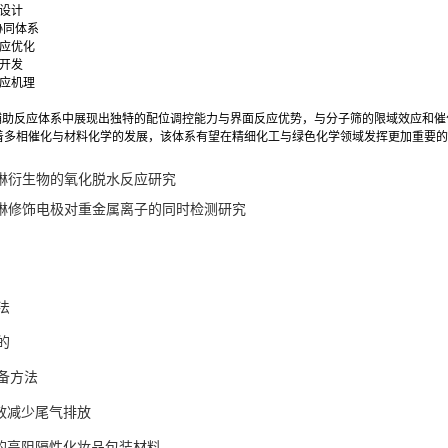
筛设计
协同体系
反应优化
料开发
反应机理
筛辅助反应体系中展现出独特的配位调控能力与界面反应优势，与分子筛的限域效应和
着多相催化与材料化学的发展，该体系有望在精细化工与绿色化学领域发挥更加重要的
喹啉衍生物的氧化脱水反应研究
喹啉修饰电极对重金属离子的同时检测研究
法
的
备方法
有效减少尾气排放
作的高阻隔性化妆品包装材料