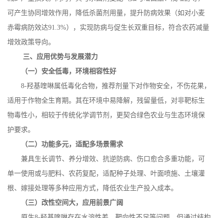
可产生协同增效作用，降低杀菌剂用量，提升防病效果（如对小麦
赤霉病防效达
91.3%
），实现防病与促生长双重目标，符合农药减量
增效政策导向。
三、应用优势与发展潜力
（一）安全低毒，环境相容性好
8-
羟基喹啉属低毒化合物，推荐剂量下对作物安全，不伤花果，
适用于作物全生育期。其在环境中易降解，残留量低，对非靶标生
物毒性小，相较于传统化学调节剂，更契合绿色农业与生态环境保
护要求。
（二）功能多元，适配多场景需求
兼具生长调节、养分增效、抗逆防病、伤口愈合多重功能，可
单一使用或与肥料、农药复配，适配种子处理、叶面喷施、土壤灌
根、嫁接处理等多种应用方式，降低农业生产投入成本。
（三）改性空间大，应用前景广阔
原生
8-
羟基喹啉存在水溶性差、靶向性不足等问题，但通过结构