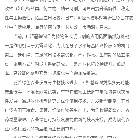
改性（如制备盐类、衍生物、纳米制剂）可显著提升溶解性、稳定
性与生物活性，拓展应用场景。目前，
8-
羟基喹啉铜等衍生物已在农
业中广泛应用，兼具杀菌与促生长功效，市场潜力巨大。
当前，
8-
羟基喹啉作为植物生长调节剂的应用仍面临部分挑战：
一是作用机理研究需深化，尤其在分子水平与基因调控层面的机制
需进一步明确；二是施用技术需优化，不同作物、生育期的适宜浓
度、施用方式与时期需系统研究；三是产业化程度待提升，低成
本、高效能的剂型开发与规模化生产需加快推进。
随着绿色农业发展与生物技术进步，
8-
羟基喹啉凭借多元功能、
安全低毒、环境友好等优势，有望在植物生长调节剂领域实现突破
性发展。通过深化机制研究、优化施用技术、开发新型制剂，其可
广泛应用于粮食、果蔬、经济作物等生产中，为作物提质增产、农
药减量增效、农业绿色可持续发展提供新的技术支撑，成为现代农
业中极具潜力的新型植物生长调节剂。