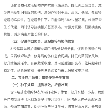
该化合物可激活植物体内抗氧化酶系统，降低丙二醛含量，减
少自由基对细胞膜的损伤，增强作物对干旱、高温、低温、盐碱等
逆境的适应性。在逆境条件下，它能抑制
ABA
过量积累，维持正常
生长代谢，同时诱导抗病相关基因表达，增强对真菌、细菌病害的
抗性，减少病害对生长的抑制。
（四）促进伤口愈合，适配嫁接与损伤修复
8-
羟基喹啉可加速植物切口细胞分裂与分化，促进愈伤组织形
成，显著缩短嫁接、修剪后的伤口愈合周期，降低病菌侵染风险，
提升嫁接成活率。在果蔬采收后，其可延缓组织衰老，维持细胞膜
稳定性，延长保鲜期，兼具生长调节与采后保鲜双重功效。
二、农业应用场景：覆盖作物全生育期
（一）种子处理：提质增效，培育壮苗
含
8-
羟基喹啉的种衣剂可打破种子休眠，提升水稻、小麦、蔬菜
等作物发芽率（水稻发芽率可提升
18%
），同时杀灭种子表面病原
菌，预防苗期病害，促进胚根与胚芽生长，培育根系发达、长势健