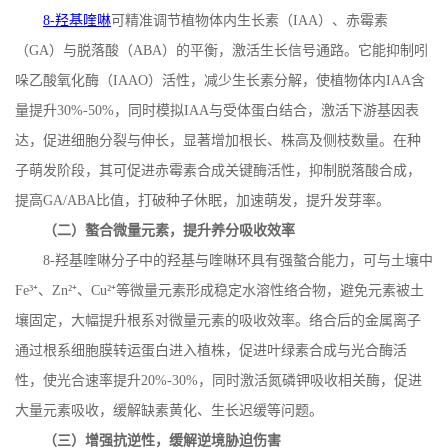
8-
羟基喹啉
可精准调节植物体内生长素（
IAA
）、赤霉素
（
GA
）与脱落酸（
ABA
）的平衡，激活生长信号通路。它能抑制吲
哚乙酸氧化酶（
IAAO
）活性，减少生长素分解，使植物体内
IAA
含
量提升
30%-50%
，同时模拟
IAA
与受体蛋白结合，激活下游基因表
达，促进细胞分裂与伸长，显著增加根长、株高及侧枝数量。在种
子萌发阶段，其可促进赤霉素合成关键酶活性，抑制脱落酸合成，
提高
GA/ABA
比值，打破种子休眠，加速萌发，提升发芽率。
（二）螯合微量元素，提升养分吸收效率
8-
羟基喹啉分子中的羟基与喹啉环具有强螯合能力，可与土壤中
Fe
³⁺、
Zn
²⁺、
Cu
²⁺等微量元素形成稳定水溶性络合物，避免元素被土
壤固定，大幅提升根系对微量元素的吸收效率。络合后的金属离子
通过根系细胞膜转运蛋白进入植株，促进叶绿素合成与光合酶活
性，使光合速率提升
20%-30%
，同时激活氮磷钾吸收相关酶，促进
大量元素吸收，缓解缺素黄化、生长迟缓等问题。
（三）增强抗逆性，缓解逆境胁迫伤害