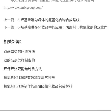
本文来源于黄骅市信诺立兴精细化工股份有限公司官网
http://www.xnlxgroup.com/
上一篇：
8-羟基喹啉为母体的氨基化合物合成路线
下一篇：
8-羟基喹啉在化妆品中的应用：防腐剂与抗氧化剂的双重作
用
相关新闻：
双酚芴类的回收方法
双酚芴是怎样制备的
环保经济双酚芴制备方法
抗氧剂HP136能有效减少尾气排放
抗氧剂HP136制作的高阻隔性化妆品包装材料