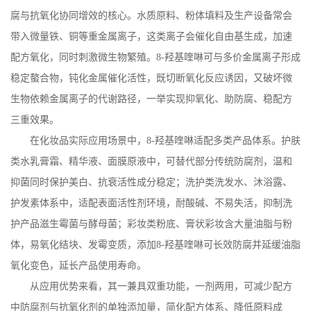
腐与抗氧化协同增效的核心。水质原料、粉体填料及生产设备常会
带入微量铁、铜等重金属离子，这类离子会催化自由基生成，加速
配方氧化，同时刺激微生物繁殖。
8-
羟基喹啉可与多价金属离子形成
稳定螯合物，钝化金属催化活性，既切断氧化反应诱因，又破坏微
生物依赖金属离子的代谢路径，一举实现抑氧化、助防腐、稳配方
三重效果。
在化妆品实际应用场景中，
8-
羟基喹啉适配多类产品体系。护肤
类水乳膏霜、精华液、面膜原液中，可替代部分传统防腐剂，温和
抑菌同时保护美白、抗衰活性成分稳定；洗护类洗发水、沐浴露、
护发素体系中，适配表面活性剂环境，耐酸碱、不易失活，抑制洗
护产品滋生霉菌与酵母菌；彩妆类粉底、膏状彩妆含大量油脂与粉
体，易氧化结块、发霉变质，添加
8-
羟基喹啉可长效防腐并延缓油脂
氧化变色，延长产品使用寿命。
从应用优势来看，其一兼具双重功能，一剂两用，可减少配方
中防腐剂与抗氧化剂的单独添加量，简化配方体系、降低原料成