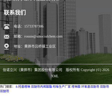
联系我们
电话：15733787306
邮箱：
ronnie@sinocoalchem.com
地址：黄骅市吕桥镇工业区
信诺立兴（黄骅市）集团股份有限公司
版权所有 Copyright (©) 2026
XML
热门搜索：
8-羟基喹啉
双醚芴丙烯酸酯
吲哚生产厂家
喹啉酸
环氧基双酚芴
双酚芴
双醚芴