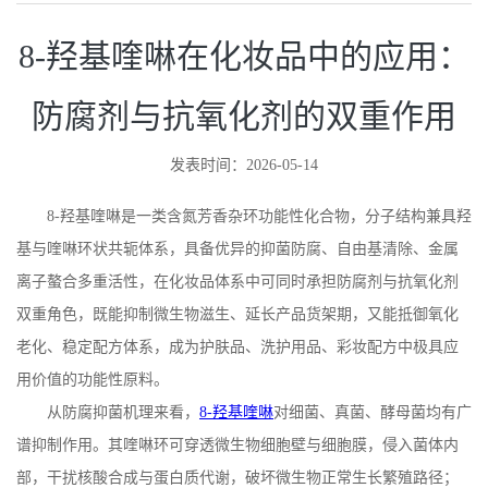
8-羟基喹啉在化妆品中的应用：
防腐剂与抗氧化剂的双重作用
发表时间：2026-05-14
8-
羟基喹啉是一类含氮芳香杂环功能性化合物，分子结构兼具羟
基与喹啉环状共轭体系，具备优异的抑菌防腐、自由基清除、金属
离子螯合多重活性，在化妆品体系中可同时承担防腐剂与抗氧化剂
双重角色，既能抑制微生物滋生、延长产品货架期，又能抵御氧化
老化、稳定配方体系，成为护肤品、洗护用品、彩妆配方中极具应
用价值的功能性原料。
从防腐抑菌机理来看，
8-
羟基喹啉
对细菌、真菌、酵母菌均有广
谱抑制作用。其喹啉环可穿透微生物细胞壁与细胞膜，侵入菌体内
部，干扰核酸合成与蛋白质代谢，破坏微生物正常生长繁殖路径；