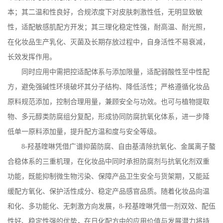
本；其二温和性良好，合规浓度下对皮肤刺激性低，无明显致敏
性，适配敏感肌配方开发；其三理化稳定性强，耐高温、耐光照，
在化妆品生产乳化、灭菌及长期存放过程中，自身活性不易衰减，
长效发挥作用。
同时应用中需把控适配体系与添加限量，适配弱酸性至中性配
方，避免强碱性环境破坏其分子结构、降低活性；严格遵循化妆品
原料规范添加，控制合理用量，兼顾安全与功效。也可与植物提取
物、多元醇类防腐组分复配，形成协同防腐抗氧化体系，进一步降
低单一原料添加量，提升配方温和度与安全等级。
8-
羟基喹啉凭借广谱抑菌防腐、自由基清除抗氧化、金属离子螯
合稳体系的三重机理，在化妆品中同时承担防腐剂与抗氧化剂双重
功能，既能抑制微生物污染、保障产品卫生安全与货架期，又能延
缓配方氧化、保护活性成分、稳定产品感官品质。随着化妆品向温
和化、多功能化、无刺激方向发展，
8-
羟基喹啉凭借一剂双效、配伍
性好、稳定性强的优势，在日化配方中的应用价值与发展潜力将持