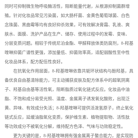
同时可抑制微生物呼吸酶活性，阻断能量代谢，从根源抑制菌群增
殖。针对化妆品常见污染菌，如大肠杆菌、金黄色葡萄球菌、白色
念珠菌、黑曲霉等均有良好抑杀效果，可有效解决膏霜、乳液、爽
肤水、面膜、洗护产品在生产、储存、使用过程中的发霉、变味、
分层变质问题。相较于传统尼泊金酯、甲醛释放体类防腐剂，
8-
羟基
喹啉抑菌广谱性更强，添加量低、抑菌效率高，适配弱酸性至中性
化妆品体系，配方配伍性良好。
在抗氧化作用层面，
8-
羟基喹啉依靠共轭环状结构与酚羟基，具
备优良自由基清除能力，可主动捕获皮肤及配方体系中的超氧阴离
子、羟基自由基等活性氧，阻断脂质过氧化链式反应。化妆品中油
脂、不饱和成分易受光照、温度、金属离子诱发氧化酸败，出现泛
黄、异味、有效成分失活；
8-
羟基喹啉可提供活泼氢原子，终止氧化
链式反应，延缓油脂氧化变质，保护维生素、植物提取物、活性肽
等功效成分不被氧化分解，维持配方色泽、气味与功效稳定性。
更为关键的是，
8-
羟基喹啉拥有强金属离子螯合能力，是实现防