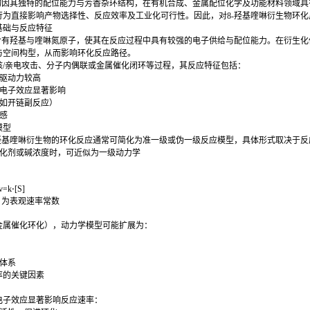
生物因其独特的配位能力与芳香杂环结构，在有机合成、金属配位化学及功能材料领域
行为直接影响产物选择性、反应效率及工业化可行性。因此，对8-羟基喹啉衍生物环
基础与反应特征
时含有羟基与喹啉氮原子，使其在反应过程中具有较强的电子供给与配位能力。在衍生
与空间构型，从而影响环化反应路径。
核/亲电攻击、分子内偶联或金属催化闭环等过程，其反应特征包括：
熵驱动力较高
基电子效应显著影响
（如开链副反应）
敏感
模型
-羟基喹啉衍生物的环化反应通常可简化为准一级或伪一级反应模型，具体形式取决于反
催化剂或碱浓度时，可近似为一级动力学
：
]v=k⋅[S]
k 为表观速率常数
金属催化环化），动力学模型可能扩展为：
学体系
率的关键因素
电子效应显著影响反应速率：