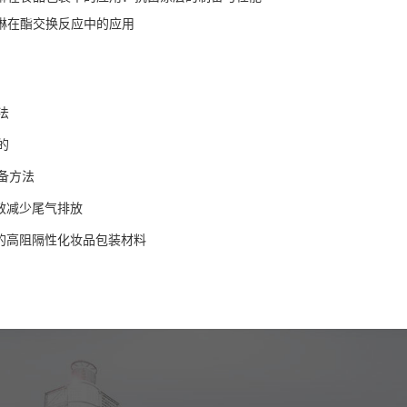
喹啉在酯交换反应中的应用
法
的
备方法
有效减少尾气排放
作的高阻隔性化妆品包装材料