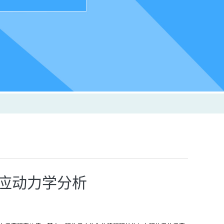
反应动力学分析