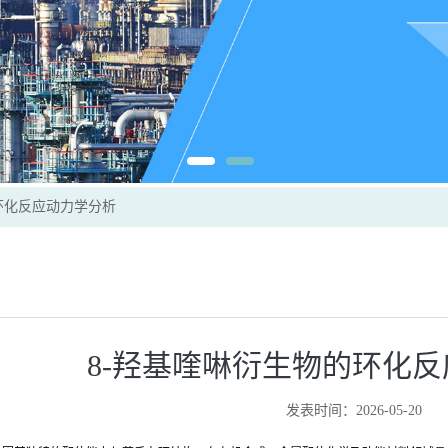
环化反应动力学分析
8-羟基喹啉衍生物的环化
发表时间：2026-05-20