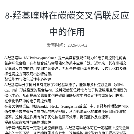
8-羟基喹啉在碳碳交叉偶联反应
中的作用
发表时间：2026-06-02
8-羟基喹啉（8-Hydroxyquinoline）是一类具有强配位能力和电子调控特性的含
氮杂环化合物，在有机合成与金属催化体系中应用广泛。近年来，其在碳碳交
叉偶联反应中的作用受到持续关注，尤其是在催化体系构建、反应活化以及选
择性调控方面表现出独特优势。
配位能力与催化活性中心构建
8-羟基喹啉分子同时含有氮原子和羟基氧原子，能够与多种过渡金属（如Pd、
Cu、Ni）形成稳定的螯合结构。这种双齿配位特性有助于构建稳定且高活性的
催化中心，从而提高金属催化剂在碳碳偶联反应中的稳定性与重复使用性能。
在催化循环中的电子调控作用
在交叉偶联反应（如Suzuki、Heck、Sonogashira反应）中，8-羟基喹啉配体可以
通过电子效应调节金属中心的电子密度，从而影响氧化加成与还原消除步骤的
速率。这种调控作用有助于优化催化循环效率，提高整体反应速率。
提高反应选择性与底物适应性
由于其结构具有一定刚性与空间位阻，8-羟基喹啉配体可在一定程度上控制金属
中心的空间环境，从而抑制副反应发生。这种结构调控能力有助于提高区域选