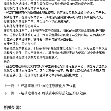
择性与化学选择性，使其在复杂底物体系中仍能保持较高的反应效率。
在均相与非均相催化体系中的应用
8-羟基喹啉既可作为均相催化配体使用，也可通过负载化或聚合修饰应用于非均
相催化体系。在非均相体系中，其稳定的金属螯合结构有助于防止金属流失，
提高催化剂回收利用率，符合绿色化学的发展方向。
与其他配体体系的协同效应
在实际催化体系中，8-羟基喹啉常与膦配体、NHC配体或其他含氮配体协同使
用。这种多配体体系可以进一步调节金属中心的电子与空间环境，从而实现对
反应路径的精细控制，提升催化效率与底物适应范围。
在绿色催化中的潜在价值
随着绿色化学的发展，8-羟基喹啉衍生配体在低催化剂用量、水相反应体系以及
温和反应条件中的应用逐渐增加。其良好的金属稳定能力使其在减少贵金属用
量和提高催化循环次数方面具有重要意义。
结论
8-羟基喹啉在碳碳交叉偶联反应中主要通过配位稳定金属中心、调控电子性质及
优化反应环境来发挥作用。其在提高催化效率、选择性以及绿色化学应用方面
具有重要价值，是现代有机金属催化体系中的重要配体之一。
上一篇：
8-羟基喹啉衍生物的还原胺化反应优化
下一篇：
8-羟基喹啉在不同基质中的基质效应抑制效果
相关新闻：