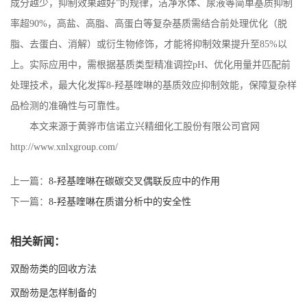
成分越少，抑制效果越好”的规律，洁净水体、尿液等简单基质抑制
率超
90%
，高盐、高脂、高蛋白等复杂基质需结合前处理优化（脱
脂、去蛋白、消解）或衍生物修饰，才能将抑制效果提升至
85%
以
上。实际应用中，需根据基质类型精准调控
pH
、优化用量并匹配前
处理技术，最大化发挥
8-
羟基喹啉的基质效应抑制效能，保障复杂样
品检测的准确性与可靠性。
本文来源于黄骅市信诺立兴精细化工股份有限公司官网
http://www.xnlxgroup.com/
上一篇：
8-羟基喹啉在碳碳交叉偶联反应中的作用
下一篇：
8-羟基喹啉在质谱分析中的安全性
相关新闻：
双酚芴类的回收方法
双酚芴是怎样制备的