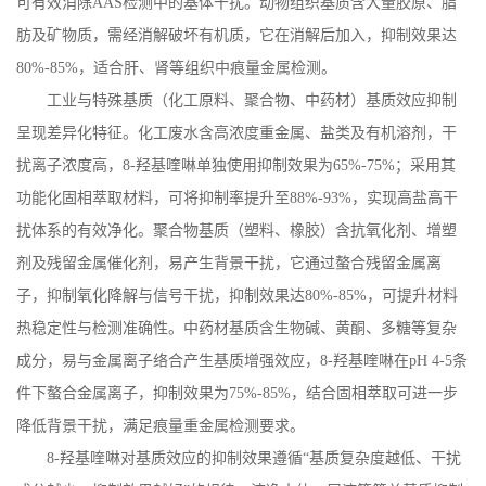
可有效消除
AAS
检测中的基体干扰。动物组织基质含大量胶原、脂
肪及矿物质，需经消解破坏有机质，它在消解后加入，抑制效果达
80%-85%
，适合肝、肾等组织中痕量金属检测。
工业与特殊基质（化工原料、聚合物、中药材）基质效应抑制
呈现差异化特征。化工废水含高浓度重金属、盐类及有机溶剂，干
扰离子浓度高，
8-
羟基喹啉单独使用抑制效果为
65%-75%
；采用其
功能化固相萃取材料，可将抑制率提升至
88%-93%
，实现高盐高干
扰体系的有效净化。聚合物基质（塑料、橡胶）含抗氧化剂、增塑
剂及残留金属催化剂，易产生背景干扰，它通过螯合残留金属离
子，抑制氧化降解与信号干扰，抑制效果达
80%-85%
，可提升材料
热稳定性与检测准确性。中药材基质含生物碱、黄酮、多糖等复杂
成分，易与金属离子络合产生基质增强效应，
8-
羟基喹啉在
pH 4-5
条
件下螯合金属离子，抑制效果为
75%-85%
，结合固相萃取可进一步
降低背景干扰，满足痕量重金属检测要求。
8-
羟基喹啉对基质效应的抑制效果遵循“基质复杂度越低、干扰