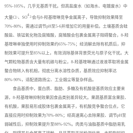
95%-105%
，几乎无基质干扰。但高盐废水（如海水、电镀废水）中
4
-
2-
大量
Cl
、
SO
会与
8-
羟基喹啉竞争金属离子，导致抑制效果降至
70%-80%
，需通过调节
pH
至
5-6
并增加它的用量补偿。土壤基质含硅
酸盐、铁锰氧化物及腐殖酸，腐殖酸会包裹金属离子阻碍螯合，
8-
羟
基喹啉单独使用时抑制效果约
65%-75%
；经消解去除有机质后，抑
制效果可提升至
85%
以上，有效消除基体背景荧光与原子化干扰。大
气颗粒物基质含大量有机碳与粉尘，
8-
羟基喹啉通过液液萃取将金属
螯合物转入有机相，彻底分离水溶性杂质，基质效应抑制率达
80%-90%
，适配道路扬尘、工业烟尘等复杂样品。
食品基质中，蛋白质、脂肪、多糖及有机酸是基质效应主要来
源，
8-
羟基喹啉抑制效果因食品类别差异较大。果蔬基质富含果胶、
有机酸，果胶易形成胶体包裹金属离子，有机酸竞争螯合位点，它
直接应用时抑制效果为
70%-80%
；经高速离心去除果胶、调节
pH
至
弱碱性后，抑制效果提升至
88%-92%
。肉类与油脂基质中脂肪易乳