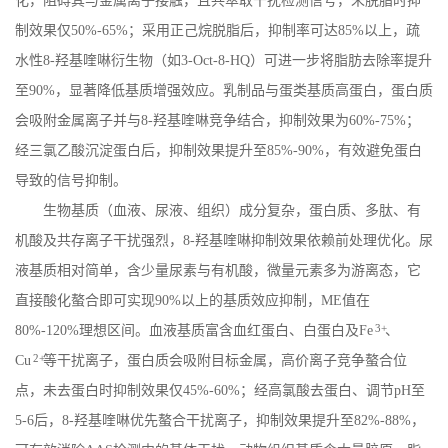
化，阻碍其与金属离子接触，且共萃取干扰检测信号，未脱脂时抑
制效果仅
50%-65%
；采用正己烷脱脂后，抑制率可达
85%
以上，疏
水性
8-
羟基喹啉衍生物（如
3-Oct-8-HQ
）可进一步将脂肪去除率提升
至
90%
，显著降低基质增强效应。乳制品与蛋类基质高蛋白，蛋白质
会吸附金属离子并与
8-
羟基喹啉竞争结合，抑制效果为
60%-75%
；
经三氯乙酸沉淀蛋白后，抑制效果提升至
85%-90%
，有效避免蛋白
导致的信号抑制。
生物基质（血液、尿液、组织）成分复杂，蛋白质、多肽、有
机酸及共存离子干扰强烈，
8-
羟基喹啉抑制效果依赖前处理优化。尿
液基质相对简单，含少量尿素与有机酸，微量元素多为游离态，它
直接酸化螯合即可实现
90%
以上的基质效应抑制，
ME
值在
3+
80%-120%
理想区间。血液基质富含血红蛋白、白蛋白及
Fe
、
2+
Cu
等干扰离子，蛋白质会吸附目标金属，高价离子竞争螯合位
点，未去蛋白时抑制效果仅
45%-60%
；经高氯酸去蛋白、调节
pH
至
5-6
后，
8-
羟基喹啉优先螯合干扰离子，抑制效果提升至
82%-88%
，