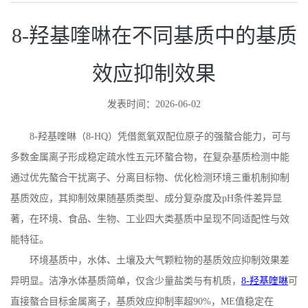
8-羟基喹啉在不同基质中的基质
效应抑制效果
发表时间：2026-06-02
8-
羟基喹啉（
8-HQ
）凭借氮氧双配位原子的强螯合能力，可与
多数金属离子形成稳定疏水性五元环螯合物，在复杂基质检测中能
通过优先螯合干扰离子、分离目标物、优化检测环境三重机制抑制
基质效应，其抑制效果随基质类型、成分复杂度及
pH
条件差异显
著，在环境、食品、生物、工业四大类基质中呈现不同适配性与效
能特征。
环境基质中，水体、土壤及大气颗粒物的基质效应抑制效果差
异明显。洁净水体基质简单，仅含少量盐类与有机质，
8-
羟基喹啉
可
直接螯合目标金属离子，基质效应抑制率超
90%
，
ME
值稳定在