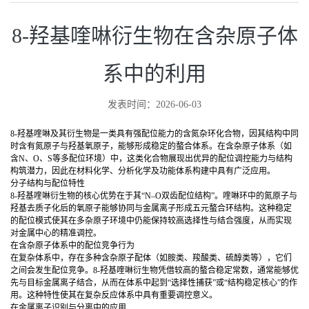
8-羟基喹啉衍生物在含杂原子体
系中的利用
发表时间：2026-06-03
8-羟基喹啉及其衍生物是一类具有强配位能力的含氮杂环化合物，因其结构中同
时含有氮原子与羟基氧原子，能够形成稳定的螯合体系。在含杂原子体系（如
含N、O、S等多配位环境）中，这类化合物展现出优异的配位调控能力与结构
构筑潜力，因此在材料化学、分析化学及功能体系构建中具有广泛应用。
分子结构与配位特性
8-羟基喹啉衍生物的核心优势在于其“N–O双齿配位结构”。喹啉环中的氮原子与
羟基去质子化后的氧原子能够协同与金属离子形成五元螯合环结构。这种稳定
的配位模式使其在多杂原子环境中仍能保持较高选择性与结合强度，从而实现
对金属中心的精准调控。
在含杂原子体系中的配位竞争行为
在复杂体系中，存在多种含杂原子配体（如胺类、羧酸类、硫醇类等），它们
之间会发生配位竞争。8-羟基喹啉衍生物凭借较高的螯合稳定常数，通常能够优
先与目标金属离子结合，从而在体系中起到“选择性捕获”或“结构稳定核心”的作
用。这种特性使其在复杂反应体系中具有重要调控意义。
在金属离子识别与分离中的应用