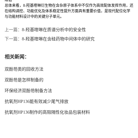
总体来看，8-羟基喹啉衍生物在含杂原子体系中不仅作为高效配体发挥作用，还
在结构调控、功能优化及体系稳定性提升方面具有重要价值，是现代配位化学
与功能材料设计中的关键分子单元。
上一篇：
8-羟基喹啉在质谱分析中的安全性
下一篇：
8-羟基喹啉在含硅药物中间体中的研究
相关新闻：
双酚芴类的回收方法
双酚芴是怎样制备的
环保经济双酚芴制备方法
抗氧剂HP136能有效减少尾气排放
抗氧剂HP136制作的高阻隔性化妆品包装材料