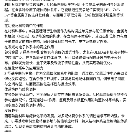
利用其优异的配位选择性，8-羟基喹啉衍生物可用于金属离子的识别与分离过
程。在含多种杂原子配体的体系中，它能够通过竞争配位实现对Al³⁺、Zn²⁺、
Fe³⁺等金属离子的选择性络合，从而用于萃取分离、分析检测及环境监测等领
域。
在功能材料构筑中的作用
在材料科学中，8-羟基喹啉衍生物常作为结构调控单元参与配位聚合物、金属有
机框架（MOFs）及功能涂层的构建。在含杂原子体系中，其双齿配位能力有助
于形成稳定的有序结构，同时调节材料的光学、电学及热稳定性能。
在发光与电子体系中的调控作用
部分金属-8-羟基喹啉配合物具有良好的发光性能，尤其在OLED及有机电子材料
中应用广泛。在含杂原子共存体系中，其可以通过调节配位环境与电子云分
布，影响发光波长、量子效率及载流子传输性能，从而实现功能优化。
在催化体系中的应用潜力
8-羟基喹啉衍生物可作为金属催化体系中的配体，通过稳定金属活性中心来调节
催化反应路径。在含杂原子环境中，其可与其他配体协同作用，调节电子密度
与空间构型，从而提高催化选择性与反应效率。
体系协同与结构调控
在多杂原子体系中，不同配体之间存在协同与竞争关系。8-羟基喹啉衍生物不仅
参与金属配位，还能通过π–π作用、氢键及疏水相互作用影响整体体系结构，实
现多层次的结构调控功能。
发展趋势
随着功能材料与配位化学的发展，对多配体复杂体系的调控需求不断增强。未
来，8-羟基喹啉衍生物将更多地与智能响应材料、纳米结构体系及生物功能体系
结合，实现更高层次的结构设计与功能集成。
结语